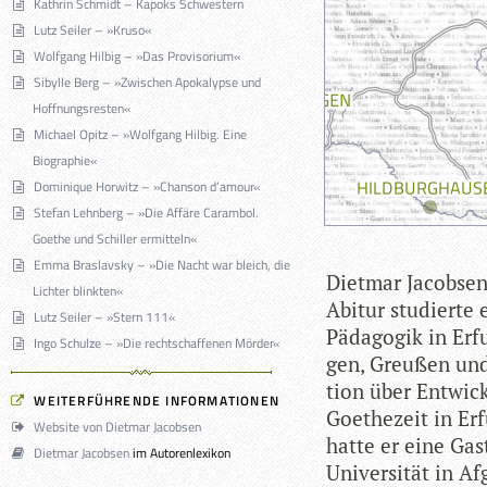
Kathrin Schmidt – Kapoks Schwestern
Lutz Seiler – »Kruso«
Wolfgang Hilbig – »Das Provisorium«
Sibylle Berg – »Zwischen Apokalypse und
Hoffnungsresten«
Michael Opitz – »Wolfgang Hilbig. Eine
Biographie«
Dominique Horwitz – »Chanson d’amour«
Stefan Lehnberg – »Die Affäre Carambol.
Goethe und Schiller ermitteln«
Emma Braslavsky – »Die Nacht war bleich, die
Diet­mar Jacob­se
Lichter blinkten«
Abitur stu­dierte 
Lutz Seiler – »Stern 111«
Päd­ago­gik in Erf
Ingo Schulze – »Die rechtschaffenen Mörder«
gen, Greu­ßen und 
tion über Ent­wick­
WEITERFÜHRENDE INFORMATIONEN
Goe­the­zeit in Er
Website von Dietmar Jacobsen
hatte er eine Gast
Dietmar Jacobsen
im Autorenlexikon
Uni­ver­si­tät in 