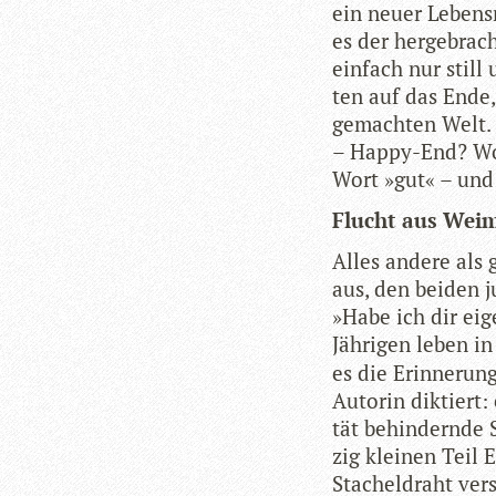
ein neuer Lebens
es der her­ge­brac
ein­fach nur still
ten auf das Ende,
gemach­ten Welt. 
– Happy-End? Wo
Wort »gut« – und 
Flucht aus Wei
Alles andere als
aus, den bei­den 
»Habe ich dir eig
Jäh­ri­gen leben i
es die Erin­ne­ru
Autorin dik­tiert: 
tät behin­dernde 
zig klei­nen Teil 
Sta­chel­draht ver