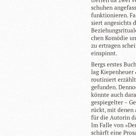
schu­hen ange­fass
funk­tio­nie­ren. 
siert ange­sichts d
Bezie­hungs­ri­tua
chen Komö­die unse
zu ertra­gen schei
einspinnt.
Bergs ers­tes Buc
lag Kie­pen­heuer
rou­ti­niert erzä
gefun­den. Den­no
könnte auch daran 
gespie­gel­ter – G
rückt, mit denen 
für die Autorin da
Im Falle von »Der
schärft eine Pros