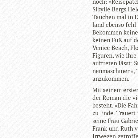
noch: »Rei­se­pat
Sibylle Bergs Hel
Tau­chen mal in E
land ebenso fehl
Bekom­men keine 
kei­nen Fuß auf d
Venice Beach, Flo
Figu­ren, wie ihr
auf­tre­ten lässt: 
nen­ma­schi­nen«, 
anzukommen.
Mit sei­nem ers­t
der Roman die vie­
besteht. »Die Fah
zu Ende. Trau­ert 
seine Frau Gabri­e
Frank und Ruth ver­
Irr­we­gen getrof­