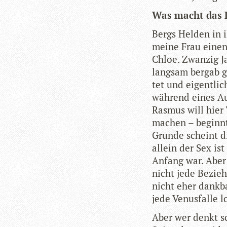
Was macht das L
Bergs Hel­den in 
meine Frau einen
Chloe. Zwan­zig Ja
lang­sam bergab ge
tet und eigent­lic
wäh­rend eines Au
Ras­mus will hier 
machen – beginnt 
Grunde scheint di
allein der Sex is
Anfang war. Aber 
nicht jede Bezie­
nicht eher dank­b
jede Venus­falle 
Aber wer denkt sc