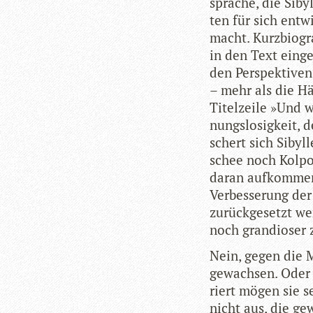
spra­che, die Siby
ten für sich ent­w
macht. Kurz­bio­gra
in den Text ein­ge
den Per­spek­ti­ven
– mehr als die Häl
Titel­zeile »Und w
nungs­lo­sig­keit, 
schert sich Sibyl
schee noch Kol­por
daran auf­kom­men
Ver­bes­se­rung de
zurück­ge­setzt w
noch gran­dio­ser 
Nein, gegen die M
gewach­sen. Oder 
riert mögen sie se
nicht aus, die ge