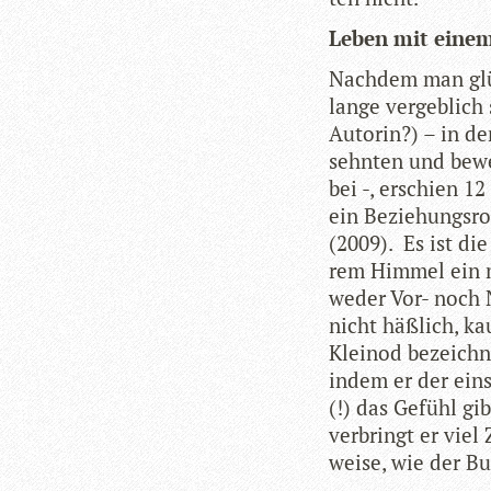
Leben mit eine
Nach­dem man glüc
lange ver­geb­lich
Autorin?) – in der
sehn­ten und bewe
bei -, erschien 12
ein Bezie­hungs­r
(2009). Es ist die
rem Him­mel ein m
weder Vor- noch N
nicht häß­lich, k
Kleinod bezeich­n
indem er der ein­s
(!) das Gefühl gibt
ver­bringt er viel
weise, wie der Buc