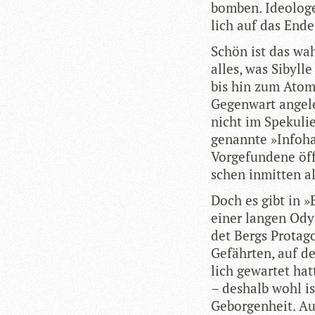
bom­ben. Ideo­lo­g
lich auf das Ende 
Schön ist das wah
alles, was Sibylle
bis hin zum Atom­k
Gegen­wart ange­le
nicht im Spe­ku­lie
genannte »Info­ha
Vor­ge­fun­dene öf
schen inmit­ten al
Doch es gibt in 
einer lan­gen Odys
det Bergs Prot­ag
Gefähr­ten, auf de
lich gewar­tet hat
– des­halb wohl is
Gebor­gen­heit. Au