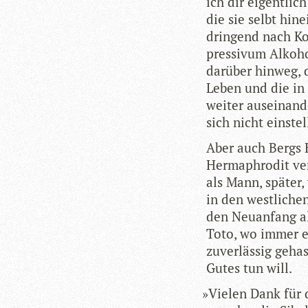
ich dir eigent­lic
die sie selbt hin­
drin­gend nach Ko
pres­si­vum Alko­ho
dar­über hin­weg,
Leben und die in
wei­ter aus­ein­an­
sich nicht einste
Aber auch Bergs H
Herm­aphro­dit ver
als Mann, spä­ter
in den west­li­che
den Neu­an­fang a
Toto, wo immer er
zuver­läs­sig geha
Gutes tun will.
»
Vie­len Dank für 