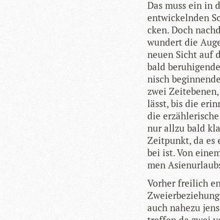
Das muss ein in d
ent­wi­ckeln­den Sc
cken. Doch nach­d
wun­dert die Augen
neuen Sicht auf d
bald beru­hi­gend
nisch begin­nende
zwei Zeit­ebe­nen,
lässt, bis die erin
die erzäh­le­ri­sc
nur allzu bald kl
Zeit­punkt, da es 
bei ist. Von eine
men Asi­en­ur­lau
Vor­her frei­lich 
Zwei­er­be­zie­hun
auch nahezu jen­se
tref­fen da zwei 