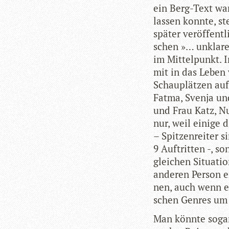
ein Berg-Text wa
las­sen konnte, st
spä­ter ver­öf­fen
schen »… unkla­re
im Mit­tel­punkt. 
mit in das Leben 
Schau­plät­zen au
Fatma, Svenja und
und Frau Katz, Nu
nur, weil einige d
– Spit­zen­rei­te
9 Auf­trit­ten -, 
glei­chen Situa­t
ande­ren Per­son 
nen, auch wenn es 
schen Gen­res um 
Man könnte sogar 