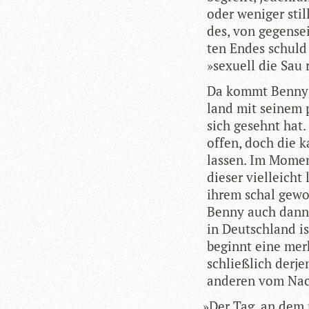
oder weni­ger stil
des, von gegen­sei­
ten Endes schuld 
»sexu­ell die Sau 
Da kommt Benny g
land mit sei­nem p
sich gesehnt hat. 
offen, doch die k
las­sen. Im Moment
die­ser viel­leicht
ihrem schal gewo
Benny auch dann n
in Deutsch­land is
beginnt eine merk
schließ­lich der­je
ande­ren vom Nach
»
Der Tag, an dem