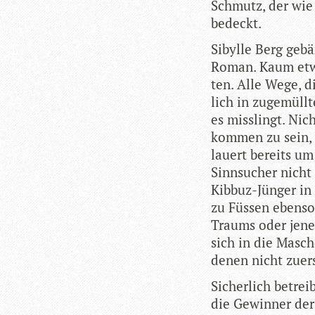
Schmutz, der wie 
bedeckt.
Sibylle Berg gebär
Roman. Kaum etwa
ten. Alle Wege, di
lich in zuge­müll
es miss­lingt. Ni
kom­men zu sein,
lau­ert bereits um
Sinn­su­cher nicht
Kib­buz-Jün­ger in 
zu Füs­sen ebenso
Traums oder jenes
sich in die Masch
denen nicht zuers
Sicher­lich betreib
die Gewin­ner der 