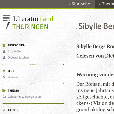
Startseite
Them
Sibylle B
PERSONEN
Sibylle Bergs Ro
Sibylle Berg
Gele­sen von Die
Dietmar Jacobsen
ORT
War­nung vor d
Weimar
Der Roman, mit d
ins neue Jahr­tau­
THEMA
zeit­ge­schichte, e
Gelesen & Wiedergelesen
ckens-) Vision de
grund öko­lo­gi­sch
AUTOR