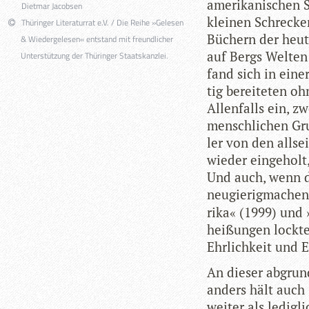
ame­ri­ka­ni­schen 
Dietmar Jacobsen
klei­nen Schre­cke
Thüringer Literaturrat e.V. / Die Reihe »Gelesen
Büchern der heut
& Wiedergelesen« entstand mit freundlicher
auf Bergs Wel­ten 
Unterstützung der Thüringer Staatskanzlei.
fand sich in einer
tig berei­te­ten o
Allen­falls ein, z
mensch­li­chen Gru
ler von den all­sei
wie­der ein­ge­holt
Und auch, wenn d
neu­gie­rig­ma­ch
rika« (1999) und 
hei­ßun­gen lock­
Ehr­lich­keit und 
An die­ser abgrund
an­ders hält auch
wei­ter als ledig­