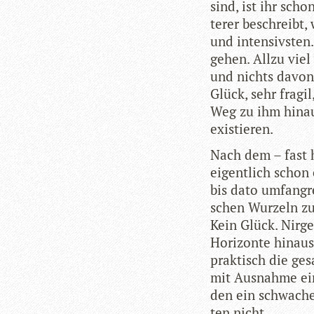
sind, ist ihr scho
te­rer beschreibt,
und inten­sivs­ten
gehen. Allzu viel
und nichts davon 
Glück, sehr fra­g
Weg zu ihm hin­au
existieren.
Nach dem – fast 
eigent­lich schon
bis dato umfang­r
schen Wur­zeln zu
Kein Glück. Nir­ge
Hori­zonte hin­aus
prak­tisch die ges
mit Aus­nahme ein
den ein schwa­che
ten nicht.