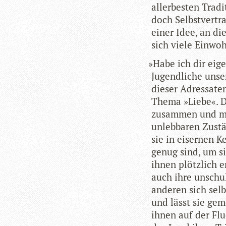
aller­bes­ten Tra­d
doch Selbst­ver­t
einer Idee, an die
sich viele Ein­wo
»
Habe ich dir eige
Jugend­li­che unse
die­ser Adres­sa­
Thema »Liebe«. D
zusam­men und ma
unleb­ba­ren Zust
sie in eiser­nen 
genug sind, um si
ihnen plötz­lich e
auch ihre unschul
ande­ren sich selb
und lässt sie geme
ihnen auf der Flu