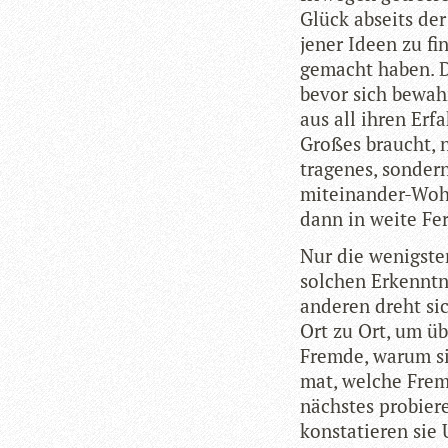
Glück abseits der
jener Ideen zu fin­
gemacht haben. D
bevor sich bewahr
aus all ihren Erf
Gro­ßes braucht, 
tra­ge­nes, son­de
mit­ein­an­der-Woh
dann in weite Fer
Nur die wenigs­te
sol­chen Erkennt­n
ande­ren dreht si
Ort zu Ort, um übe
Fremde, warum sie
mat, wel­che Fremd
nächs­tes pro­bie­
kon­sta­tie­ren si