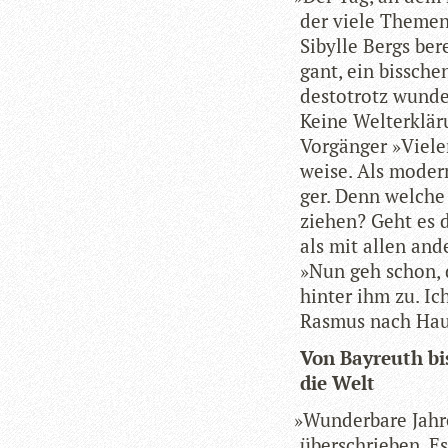
der viele The­me
Sibylle Bergs bere
gant, ein biss­chen
des­to­trotz wun­d
Keine Welt­erklä­
Vor­gän­ger »Vie­l
weise. Als moder­n
ger. Denn wel­che
zie­hen? Geht es
als mit allen and
»Nun geh schon, d
hin­ter ihm zu. I
Ras­mus nach Hau
Von Bay­reuth bi
die Welt
»
Wun­der­bare Jahr
über­schrie­ben. 