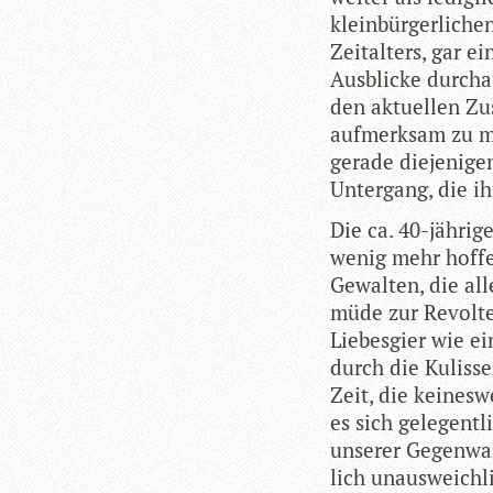
klein­bür­ger­li­c
Zeit­al­ters, gar e
Aus­bli­cke durch­
den aktu­el­len Z
auf­merk­sam zu 
gerade die­je­ni­ge
Unter­gang, die ih
Die ca. 40-jäh­rig
wenig mehr hof­fe
Gewal­ten, die all
müde zur Revolte
Lie­bes­gier wie ei
durch die Kulis­se
Zeit, die kei­nes­
es sich gele­gent
unse­rer Gegen­war
lich unaus­weich­