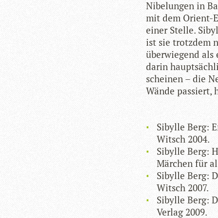
Nibe­lun­gen in B
mit dem Ori­ent-E
einer Stelle. Siby
ist sie trotz­dem
über­wie­gend als
darin haupt­säch­l
schei­nen – die Ne
Wände pas­siert, 
Sibylle Berg: 
Witsch 2004.
Sibylle Berg: H
Mär­chen für a
Sibylle Berg: D
Witsch 2007.
Sibylle Berg: 
Ver­lag 2009.