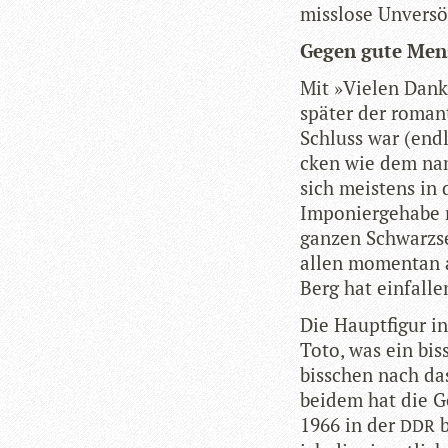
miss­lose Unver­sö
Gegen gute Men­
Mit »Vie­len Dank
spä­ter der roman­
Schluss war (end­
cken wie dem nam
sich meis­tens in d
Impo­nier­ge­habe 
gan­zen Schwarz­se
allen momen­tan 
Berg hat ein­fal­l
Die Haupt­fi­gur 
Toto, was ein biss
biss­chen nach das
bei­dem hat die G
1966 in der
b
DDR