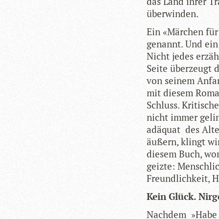
das Land ihrer Trä
überwinden.
Ein «Mär­chen für
genannt. Und ein 
Nicht jedes erzäh
Seite über­zeugt d
von sei­nem Anfan
mit die­sem Roman
Schluss. Kri­ti­sc
nicht immer geling
adäquat des Alter
äußern, klingt wir
die­sem Buch, wo
geizte: Mensch­lich
Freund­lich­keit,
Kein Glück. Nir
Nach­dem »Habe ic