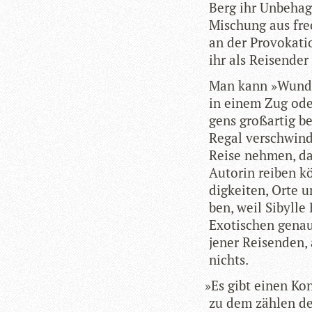
Berg ihr Unbe­ha­
Mischung aus fre­c
an der Provokatio
ihr als Rei­sen­de
Man kann »Wun­der
in einem Zug ode
gens groß­ar­tig b
Regal ver­schwin­
Reise neh­men, da
Autorin rei­ben k
dig­kei­ten, Orte 
ben, weil Sibylle 
Exo­ti­schen genau
jener Rei­sen­den
nichts.
»
Es gibt einen Kon­
zu dem zäh­len de