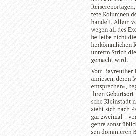
Rei­se­re­por­ta­ge
tete Kolum­nen de
han­delt. Allein vo
wegen all des Exo­
bei­leibe nicht d
her­kömm­li­chen Re
unterm Strich di
gemacht wird.
Vom Bay­reu­ther F
an­rie­sen, deren
ent­spre­chen«, be
ihren Geburts­ort 
sche Klein­stadt na
sieht sich nach Pa
gar zwei­mal – ver­
genre sonst übli­c
sen domi­nie­ren B