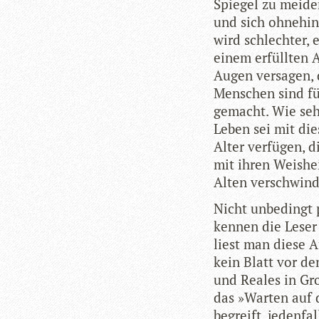
Spie­gel zu mei­de
und sich ohne­hin 
wird schlech­ter, 
einem erfüll­ten A
Augen ver­sa­gen, 
Men­schen sind fü
gemacht. Wie sehr 
Leben sei mit die
Alter ver­fü­gen, 
mit ihren Weis­hei
Alten ver­schwin­
Nicht unbe­dingt p
ken­nen die Leser
liest man diese A
kein Blatt vor de
und Rea­les in Gro
das »War­ten auf 
begreift, jeden­f