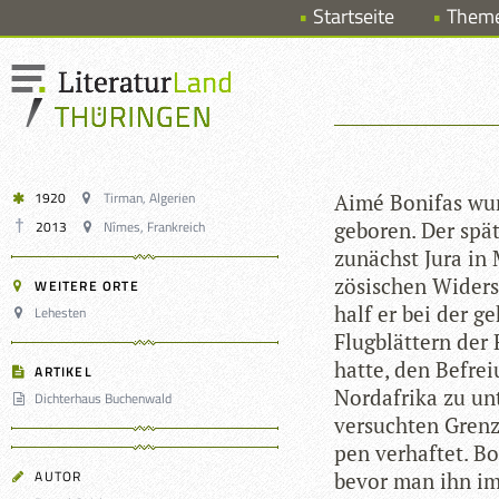
Startseite
Them
1920
Tirman, Algerien
Aimé Boni­fas wur
2013
Nîmes, Frankreich
gebo­ren. Der spä­
zunächst Jura in M
zö­si­schen Wider
WEITERE ORTE
half er bei der ge
Lehesten
Flug­blät­tern der
hatte, den Befrei­u
ARTIKEL
Nord­afrika zu un
Dichterhaus Buchenwald
ver­such­ten Grenz
pen ver­haf­tet. B
AUTOR
bevor man ihn im 