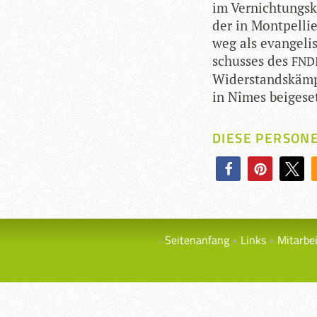
im Ver­nich­tungs
der in Mont­pel­li
weg als evan­ge­li­
schus­ses des
FND
Wider­stands­kämp
in Nîmes beigeset
DIESE PERSON
Seitenanfang
Links
Mitarbe