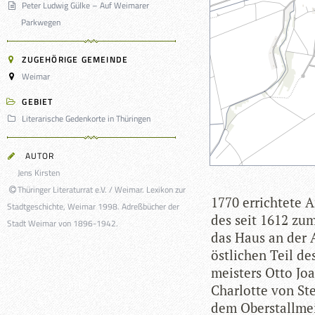
Peter Ludwig Gülke – Auf Weimarer
Parkwegen
ZUGEHÖRIGE GEMEINDE
Weimar
GEBIET
Literarische Gedenkorte in Thüringen
AUTOR
Jens Kirsten
Thüringer Literaturrat e.V. / Weimar. Lexikon zur
1770 errich­tete
Stadtgeschichte, Weimar 1998. Adreßbücher der
des seit 1612 zum
Stadt Weimar von 1896-1942.
das Haus an der 
öst­li­chen Teil de
meis­ters Otto Jo
Char­lotte von St
dem Ober­stall­mei