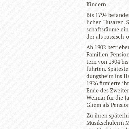
Kindern.
Bis 1794 befan­den
li­chen Husa­ren. 
schafts­räume ein
der als rus­sisch
Ab 1902 betrie­be
Fami­lien-Pen­sio­
tern von 1904 bis 
führ­ten. Spä­tes­
dungs­heim ins Ha
1926 fir­mierte ih
Ende des Zwei­ten
Wei­mar für die Ja
Gliem als Pen­si­on
Zu ihren spä­ter­
Musik­schü­le­rin 