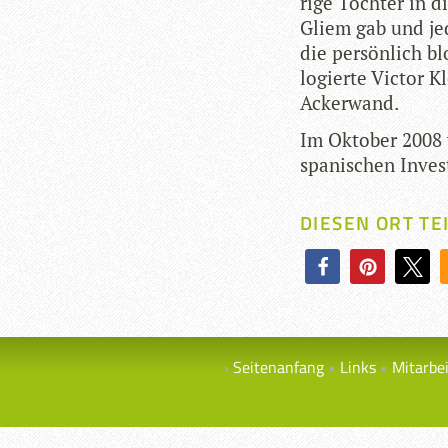
rige Toch­ter in d
Gliem gab und je
die per­sön­lich 
logierte Vic­tor K
Ackerwand.
Im Okto­ber 2008 
spa­ni­schen Inves
DIESEN ORT TE
Seitenanfang
Links
Mitarbe