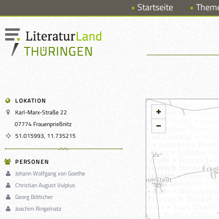
Startseite
Them
LOKATION
Karl-Marx-Straße 22
07774 Frauenprießnitz
51.015993, 11.735215
PERSONEN
Johann Wolfgang von Goethe
Christian August Vulpius
Georg Bötticher
Joachim Ringelnatz