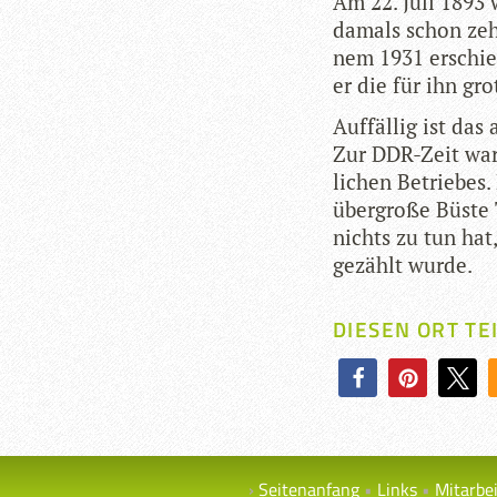
Am 22. Juli 1893 w
damals schon zehn­
nem 1931 erschie
er die für ihn gro
Auf­fäl­lig ist da
Zur DDR-Zeit war 
li­chen Betrie­be
über­große Büste 
nichts zu tun hat
gezählt wurde.
DIESEN ORT TE
Seitenanfang
Links
Mitarbe