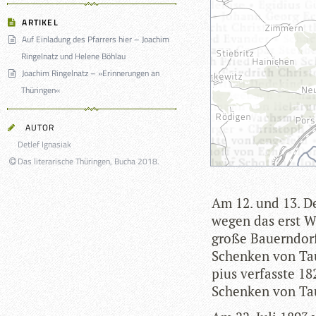
ARTIKEL
Auf Einladung des Pfarrers hier – Joachim
Ringelnatz und Helene Böhlau
Joachim Ringelnatz – »Erinnerungen an
Thüringen«
AUTOR
Detlef Ignasiak
Das literarische Thüringen, Bucha 2018.
Am 12. und 13. D
wegen das erst W
große Bau­ern­dorf
Schen­ken von Tau
pius ver­fasste 1
Schen­ken von Ta