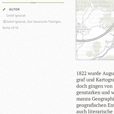
AUTOR
Detlef Ignasiak
Detlef Ignasiak, Das literarische Thüringen,
Bucha 2018.
1822 wurde August
graf und Kar­to­gr
doch gin­gen von d
gen­star­ken und w
manns Geo­gra­phi­
geo­gra­fi­schen E
auch lite­ra­ri­sch