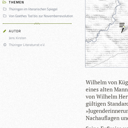
THEMEN
Thüringen im literarischen Spiegel
Von Goethes Tod bis zur Novemberrevolution
AUTOR
Jens Kirsten
Thüringer Literaturrat e.V.
Wil­helm von Kügel
eines alten Man­n
von Wil­helm Hert
gül­ti­gen Stan­da
»Jugend­er­in­ne­r
Nach­auf­la­gen un