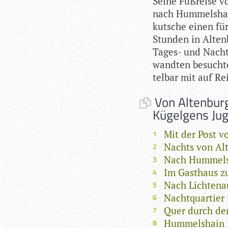
Seine Fuß­reise v
nach Hum­mels­hain
kut­sche einen für
Stun­den in Alten­
Tages- und Nacht­
wand­ten besuchte
tel­bar mit auf Re
Von Altenbur
Kügelgens Ju
Mit der Post v
Nachts von Al
Nach Hummels
Im Gasthaus z
Nach Lichtena
Nachtquartier
Quer durch d
Hummelshain 