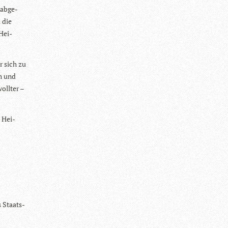
­ab­ge­
 die
 Hei­
ür sich zu
ch und
oll­ter –
, Hei­
s Staats­