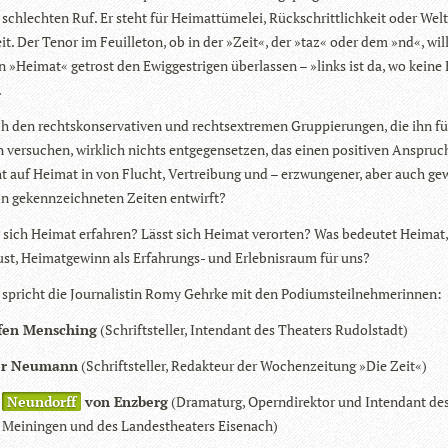
schlech­ten Ruf. Er steht für Hei­mat­tü­me­lei, Rück­schritt­lich­keit oder Welt
it. Der Tenor im Feuil­le­ton, ob in der »Zeit«, der »taz« oder dem »nd«, will
 »Hei­mat« getrost den Ewig­gest­ri­gen über­las­sen – »links ist da, wo keine
.
h den rechts­kon­ser­va­ti­ven und rechts­ex­tre­men Grup­pie­run­gen, die ihn f
 ver­su­chen, wirk­lich nichts ent­ge­gen­set­zen, das einen posi­ti­ven Anspru
t auf Hei­mat in von Flucht, Ver­trei­bung und – erzwun­ge­ner, aber auch gew
on gekenn­zeich­ne­ten Zei­ten entwirft?
 sich Hei­mat erfah­ren? Lässt sich Hei­mat ver­or­ten? Was bedeu­tet Hei­mat
lust, Hei­mat­ge­winn als Erfah­rungs- und Erleb­nis­raum für uns?
 spricht die Jour­na­lis­tin Romy Gehrke mit den Podiumsteilnehmerinnen:
­fen Men­sching
(Schrift­stel­ler, Inten­dant des Thea­ters Rudolstadt)
er Neu­mann
(Schrift­stel­ler, Redak­teur der Wochen­zei­tung »Die Zeit«)
s
Neun­dorff
von Enz­berg
(Dra­ma­turg, Opern­di­rek­tor und Inten­dant de
s Mei­nin­gen und des Lan­des­thea­ters Eisenach)