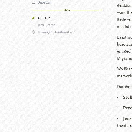
Debatten
denk­bar 
wandt­he
AUTOR
Rede von
Jens Kirsten
mat ist«
Thüringer Literaturrat e.V.
Lässt sic
beset­zen
ein Rech
Migra­ti
Wo lässt
mat­ver­
Dar­über
·
Stef
·
Pet
·
Jen
thea­ter