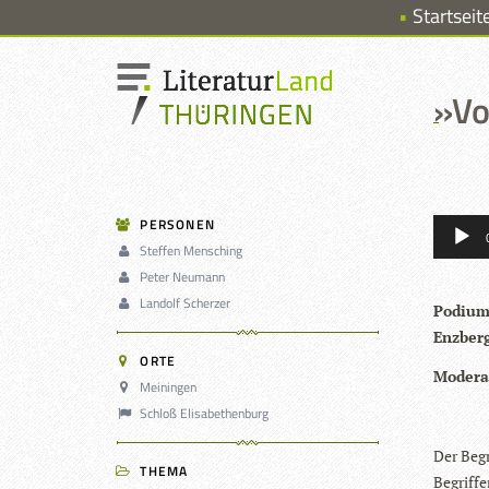
Startseit
»
Vo
Audio-
PERSONEN
Player
Steffen Mensching
Peter Neumann
Landolf Scherzer
Podi­um
Enz­ber
ORTE
Mode­ra­
Meiningen
Schloß Elisabethenburg
Der Begri
THEMA
Begrif­f