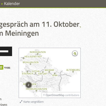
Kalender
gespräch am 11. Oktober
m Meiningen
feiltasten
Hoch/Runter
benutzen,
um
die
ff
Lautstärke
von
zu
egeln.
2
©
OpenStreetMap
contributors
on
Karte vergrößern
 einen