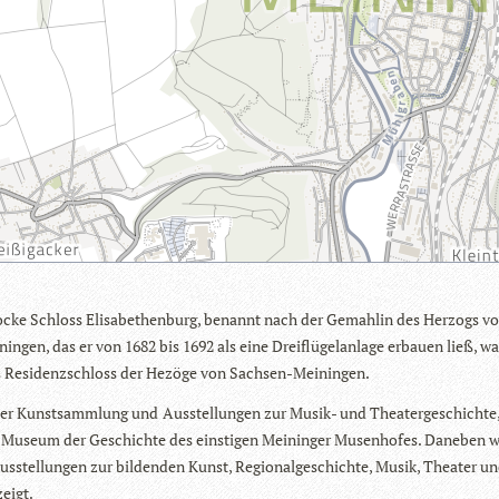
­cke Schloss Eli­sa­be­then­burg, benannt nach der Gemah­lin des Her­zogs v
in­gen, das er von 1682 bis 1692 als eine Drei­flü­gel­an­lage erbauen ließ, wa
s Resi­denz­schloss der Hezöge von Sachsen-Meiningen.
er Kunst­samm­lung und
Aus­stel­lun­gen zur Musik- und Thea­ter­ge­schichte
 Museum der Geschichte des eins­ti­gen Mei­nin­ger Musen­ho­fes. Dane­ben w
us­stel­lun­gen zur bil­den­den Kunst, Regio­nal­ge­schichte, Musik, Thea­ter u
zeigt.