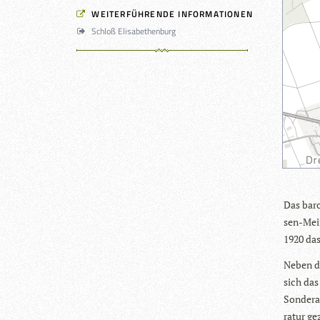
WEITERFÜHRENDE INFORMATIONEN
Schloß Elisabethenburg
Das baro
sen-Mei­n
1920 da
Neben d
sich das
Son­der­a
ra­tur ge