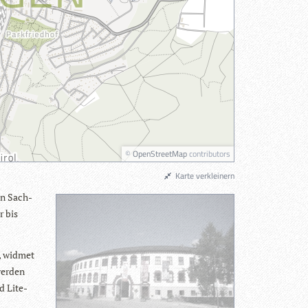
©
OpenStreetMap
contributors
Karte verkleinern
on Sach­
r bis
, wid­met
er­den
nd Lite­