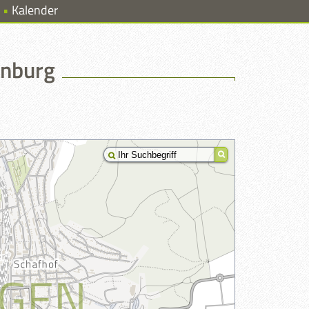
Kalender
enburg
]