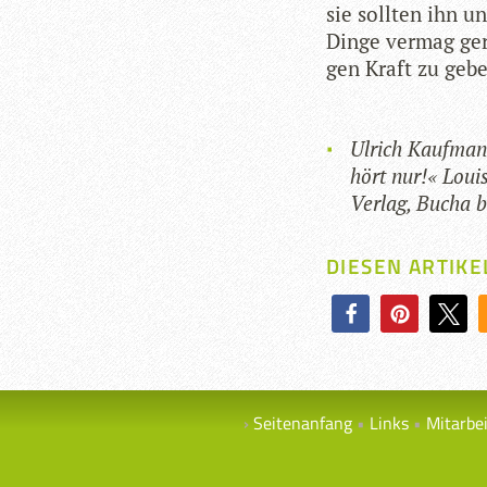
sie soll­ten ihn u
Dinge ver­mag gera
gen Kraft zu gebe
Ulrich Kauf­mann
hört nur!« Loui
Ver­lag,
Bucha be
DIESEN ARTIKE
Seitenanfang
Links
Mitarbe