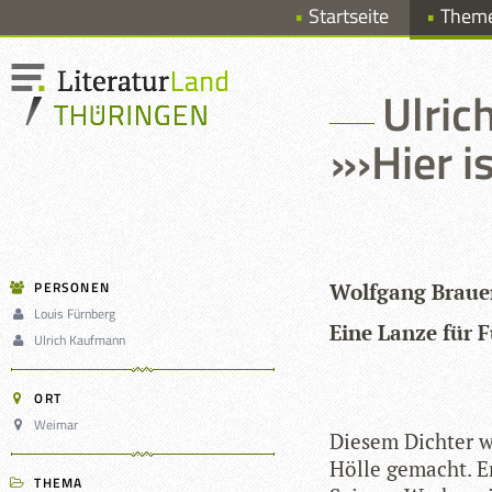
Startseite
Them
Ulric
»›Hier i
PERSONEN
Wolf­gang Braue
Louis Fürnberg
Eine Lanze für 
Ulrich Kaufmann
ORT
Weimar
Die­sem Dich­ter
Hölle gemacht. Er
THEMA