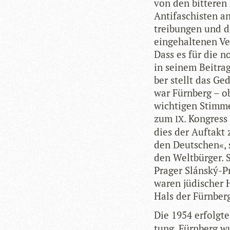
von den bit­te­ren
Anti­fa­schis­ten a
trei­bun­gen und 
ein­ge­hal­te­nen 
Dass es für die n
in sei­nem Bei­tra
ber stellt das Ged
war Fürn­berg – ob
wich­ti­gen Stim­m
zum
. Kon­gress
IX
dies der Auf­takt
den Deut­schen«, 
den Welt­bür­ger.
Pra­ger Slánský-Pr
waren jüdi­scher 
Hals der Fürn­be
Die 1954 erfolgte 
tung. Fürn­berg wu