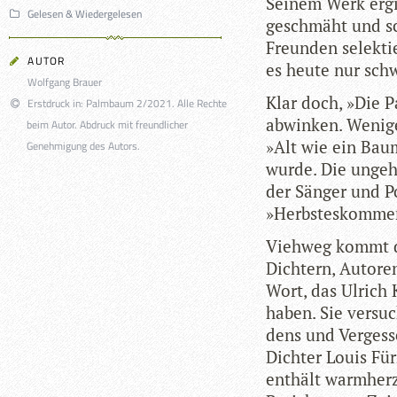
Sei­nem Werk ergin
Gelesen & Wiedergelesen
geschmäht und schl
Freun­den selek­tie
AUTOR
es heute nur schw
Wolfgang Brauer
Klar doch, »Die Pa
Erstdruck in: Palmbaum 2/2021. Alle Rechte
abwin­ken. Wenige
beim Autor. Abdruck mit freundlicher
»Alt wie ein Baum
Genehmigung des Autors.
wurde. Die unge­he
der Sän­ger und P
»Herbs­tes­kom­me
Vieh­weg kommt da
Dich­tern, Autoren
Wort, das Ulrich 
haben. Sie ver­su
dens und Ver­ges­
Dich­ter Louis Für
ent­hält warm­her­z