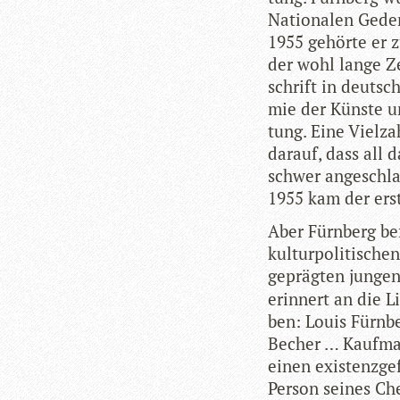
Natio­na­len Gedenk
1955 gehörte er z
der wohl lange Zeit
schrift in deut­sc
mie der Künste und
tung. Eine Viel­za
dar­auf, dass all 
schwer ange­schla­
1955 kam der erst
Aber Fürn­berg bef
kul­tur­po­li­ti­sche
gepräg­ten jun­ge
erin­nert an die L
ben: Louis Fürn­be
Becher … Kauf­man
einen exis­tenz­ge
Per­son sei­nes C