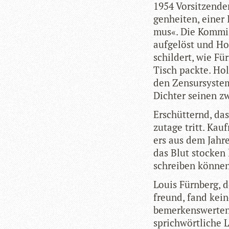
1954 Vor­sit­zen­de
gen­hei­ten, einer
mus«. Die Kom­mis
auf­ge­löst und H
schil­dert, wie F
Tisch packte. Holt
den Zen­sur­sys­te
Dich­ter sei­nen zw
Erschüt­ternd, dass
zutage tritt. Kauf
ers aus dem Jahre
das Blut sto­cken 
schrei­ben können
Louis Fürn­berg, 
freund, fand kei­n
bemer­kens­wer­te
sprich­wört­li­che