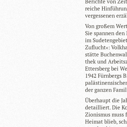
Berichte von Zeit
rei­che Hin­füh­ru
ver­ges­se­nen erz
Von gro­ßem Wert 
Sie span­nen den B
im Sude­ten­ge­bie
Zuflucht«: Volk­ha
stätte Buchen­wal
thek und Arbeits­
Etters­berg bei We
1942 Fürn­bergs B
paläs­ti­nen­si­sc
der gan­zen Fami­
Über­haupt die Jah
detail­liert. Die 
Zio­nis­mus muss 
Hei­mat blieb, sch