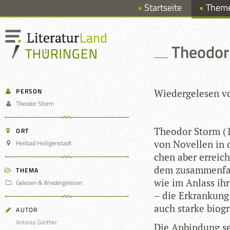
Startseite
Them
Theodor
PERSON
Wie­der­ge­le­sen
Theodor Storm
Theo­dor Storm (1
ORT
von Novel­len in d
Heilbad Heiligenstadt
chen aber errei­c
dem zusam­men­fas
THEMA
wie im Anlass ihrer
Gelesen & Wiedergelesen
– die Erkran­kung
auch starke bio­g
AUTOR
Antonia Günther
Die Anbin­dung se