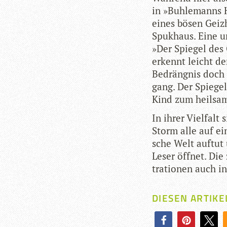
in »Buh­le­manns H
eines bösen Geiz­
Spuk­haus. Eine u
»Der Spie­gel des
erkennt leicht den
Bedräng­nis doch 
gang. Der Spie­ge
Kind zum heil­sa­
In ihrer Viel­falt
Storm alle auf ein
sche Welt auf­tut 
Leser öff­net. Die 
tra­tio­nen auch i
DIESEN ARTIKE