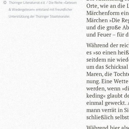
Thüringer Literaturrat e.V. / Die Reihe »Gelesen
Orte, wie an die 
& Wiedergelesen« entstand mit freundlicher
Mär­chen­form ein
Unterstützung der Thüringer Staatskanzlei.
Mär­chen »Die Rege
und die große Abh
und Feuer – für d
Wäh­rend der rei­
es »so einen hei­
seit­dem nie wie­
um das Schick­sal
Maren, die Toch­t
nung. Eine Wette
wer­den, wenn »d
keding« glaubt de
ein­mal geweckt. A
mann ver­rät in Si
schließ­lich selbs
Wäh­rend hier also