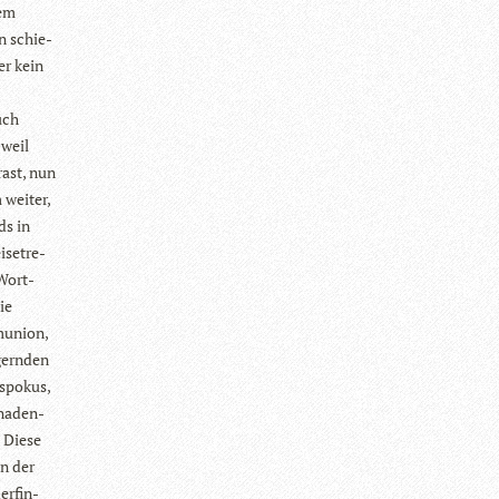
dem
n schie­
er kein
uch
 weil
rast, nun
wei­ter,
ds in
­se­tre­
 Wort­
ie
mu­nion,
­gern­den
­po­kus,
gna­den­
. Diese
in der
er­fin­