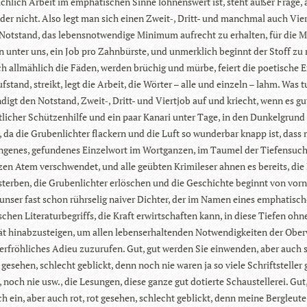
säch­lich Arbeit im empha­ti­schen Sinne loh­nens­wert ist, steht außer Frage, 
i­der nicht. Also legt man sich einen Zweit‑, Dritt- und manch­mal auch Vier
ot­stand, das lebens­not­wen­dige Mini­mum auf­recht zu erhal­ten, für die M
 unter uns, ein Job pro Zahn­bürste, und unmerk­lich beginnt der Stoff zu r
h all­mäh­lich die Fäden, wer­den brü­chig und mürbe, fei­ert die poe­ti­sche E
f­stand, streikt, legt die Arbeit, die Wör­ter – alle und ein­zeln – lahm. Was 
digt den Not­stand, Zweit‑, Dritt- und Viert­job auf und kriecht, wenn es gu
t­li­cher Schüt­zen­hilfe und ein paar Kanari unter Tage, in den Dun­kel­grund
, da die Gru­ben­lich­ter fla­ckern und die Luft so wun­der­bar knapp ist, dass
n­ge­nes, gefun­de­nes Ein­zel­wort im Wortgan­zen, im Tau­mel der Tie­fen­such
zen Atem ver­schwen­det, und alle geüb­ten Kri­mi­le­ser ahnen es bereits, die
ster­ben, die Gru­ben­lich­ter erlö­schen und die Geschichte beginnt von vorn
unser fast schon rühr­se­lig nai­ver Dich­ter, der im Namen eines empha­ti­sc
chen Lite­ra­tur­be­griffs, die Kraft erwirt­schaf­ten kann, in diese Tie­fen oh
rät hin­ab­zu­stei­gen, um allen lebens­er­hal­ten­den Not­wen­dig­kei­ten der Ober
ter­fröh­li­ches Adieu zuzu­ru­fen. Gut, gut wer­den Sie ein­wen­den, aber auch
gese­hen, schlecht geblickt, denn noch nie waren ja so viele Schrift­stel­ler
, noch nie usw., die Lesun­gen, diese ganze gut dotierte Schau­stel­le­rei. Gut,
h ein, aber auch rot, rot gese­hen, schlecht geblickt, denn meine Berg­leute