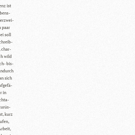
enz ist
ebens­
Ver­zwei­
n paar
ei soll
Schreib­
, char­
ch wild
ich- bis­
in­durch
an sich
f­ge­fä­
r in
ch­ta­
zu­rüs­
t, kurz
­fen,
Arbeit,