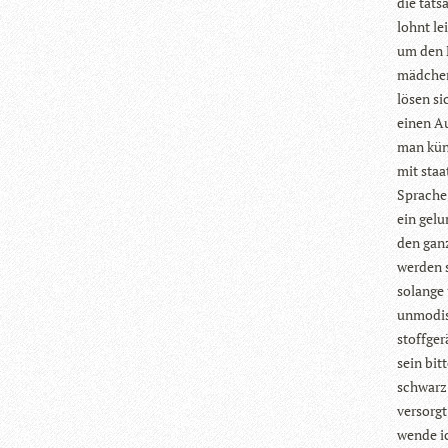
die tat­
lohnt le
um den N
mäd­chen
lösen sic
einen Au
man kün­
mit staa
Spra­che
ein gelu
den gan­
wer­den 
solange 
unmo­di­s
stoff­ge­
sein bit­
schwarz 
ver­sorgt
wende ic