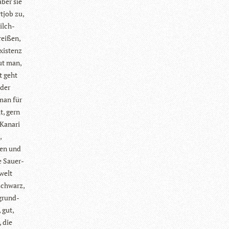
aber sie
t­job zu,
ilch­
ei­ßen,
xis­tenz
tut man,
t geht
 der
 man für
t, gern
 Kanari
,
hen und
ne Sauer­
­welt
 schwarz,
 grund­
 gut,
, die