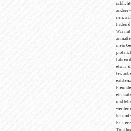
schlich­
andere –
nen, wäh
Faden du
Was mit 
anma­ßen
mein Ges
plötz­li
fuh­ren 
etwas, d
ter, unbe
exis­ten
Freunde,
ein lau­t
und lebe
wer­den s
los und v
Exis­ten
Trost­lo­