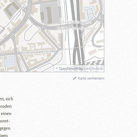
©
OpenStreetMap
contributors
Karte verkleinern
en, sich
aro­den
r einen
Dunst­
ge­gen
einen