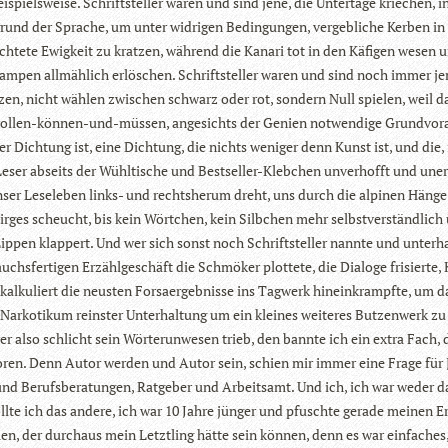
ei­spiels­weise. Schrift­stel­ler waren und sind jene, die Unter­tage krie­chen, 
rund der Spra­che, um unter wid­ri­gen Bedin­gun­gen, ver­geb­li­che Ker­ben in
ch­tete Ewig­keit zu krat­zen, wäh­rend die Kanari tot in den Käfi­gen wesen 
lam­pen all­mäh­lich erlö­schen. Schrift­stel­ler waren und sind noch immer je
t­zen, nicht wäh­len zwi­schen schwarz oder rot, son­dern Null spie­len, weil d
wol­len-kön­nen-und-müs­sen, ange­sichts der Genien not­wen­dige Grund­vor­a
er Dich­tung ist, eine Dich­tung, die nichts weni­ger denn Kunst ist, und die, 
Leser abseits der Wühl­ti­sche und Best­sel­ler-Kleb­chen unver­hofft und uner­
unser Lese­le­ben links- und rechts­herum dreht, uns durch die alpi­nen Hänge
bir­ges scheucht, bis kein Wört­chen, kein Silb­chen mehr selbst­ver­ständ­lich
ip­pen klap­pert. Und wer sich sonst noch Schrift­stel­ler nannte und unter­h
chs­fer­ti­gen Erzähl­ge­schäft die Schmö­ker plot­tete, die Dia­loge fri­sierte,
al­ku­liert die neus­ten For­sa­er­geb­nisse ins Tag­werk hin­ein­krampfte, um d
r­ko­ti­kum reins­ter Unter­hal­tung um ein klei­nes wei­te­res But­zen­werk zu
er also schlicht sein Wör­ter­un­we­sen trieb, den bannte ich ein extra Fach,
ren. Denn Autor wer­den und Autor sein, schien mir immer eine Frage für 
 und Berufs­be­ra­tun­gen, Rat­ge­ber und Arbeits­amt. Und ich, ich war weder d
lte ich das andere, ich war 10 Jahre jün­ger und pfuschte gerade mei­nen Ers
n, der durch­aus mein Letzt­ling hätte sein kön­nen, denn es war ein­fa­ches