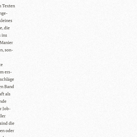
n Tex­ten
ange­
klei­nes
e, die
s ins
r Manier
en, son­
te
em ers­
­schläge
nen Band
ft als
rnde
er Job­
­ler
sind die
­sen oder