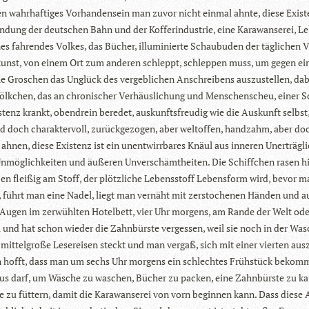
en wahr­haf­ti­ges Vor­han­den­sein man zuvor nicht ein­mal ahnte, diese Exis­t
in­dung der deut­schen Bahn und der Kof­fer­in­dus­trie, eine Kara­wan­se­rei, L
s fah­ren­des Vol­kes, das Bücher, illu­mi­nierte Schau­bu­den der täg­li­chen 
­kunst, von einem Ort zum ande­ren schleppt, schlep­pen muss, um gegen ei
he Gro­schen das Unglück des ver­geb­li­chen Anschrei­bens aus­zu­stel­len, dab
Völk­chen, das an chro­ni­scher Ver­häus­li­chung und Men­schen­scheu, einer 
s­tenz krankt, oben­drein bere­det, aus­kunfts­freu­dig wie die Aus­kunft selbst
 doch cha­rak­ter­voll, zurück­ge­zo­gen, aber welt­of­fen, hand­zahm, aber do
 ahnen, diese Exis­tenz ist ein unent­wirr­ba­res Knäul aus inne­ren Uner­träg­l
Unmög­lich­kei­ten und äuße­ren Unver­schämt­hei­ten. Die Schiff­chen rasen h
n flei­ßig am Stoff, der plötz­li­che Lebens­stoff Lebens­form wird, bevor m
t, führt man eine Nadel, liegt man ver­näht mit zer­sto­che­nen Hän­den und au
 Augen im zer­wühl­ten Hotel­bett, vier Uhr mor­gens, am Rande der Welt ode
 und hat schon wie­der die Zahn­bürste ver­ges­sen, weil sie noch in der Was
mit­tel­große Lese­rei­sen steckt und man ver­gaß, sich mit einer vier­ten aus­
 hofft, dass man um sechs Uhr mor­gens ein schlech­tes Früh­stück bekomm
s darf, um Wäsche zu waschen, Bücher zu packen, eine Zahn­bürste zu kau
e zu füt­tern, damit die Kara­wan­se­rei von vorn begin­nen kann. Dass diese 