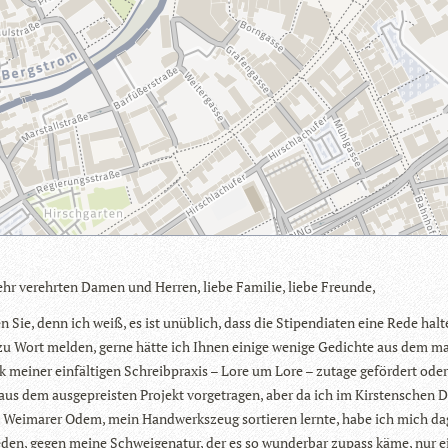
hr ver­ehr­ten Damen und Her­ren, liebe Fami­lie, liebe Freunde,
en Sie, denn ich weiß, es ist unüb­lich, dass die Sti­pen­dia­ten eine Rede hal­t
 zu Wort mel­den, gerne hätte ich Ihnen einige wenige Gedichte aus dem m
k mei­ner ein­fäl­ti­gen Schreib­pra­xis – Lore um Lore – zutage geför­dert ode
us dem aus­ge­preis­ten Pro­jekt vor­ge­tra­gen, aber da ich im Kirs­ten­schen 
m Wei­ma­rer Odem, mein Hand­werks­zeug sor­tie­ren lernte, habe ich mich da
e­den, gegen meine Schwei­gena­tur, der es so wun­der­bar zupass käme, nur 