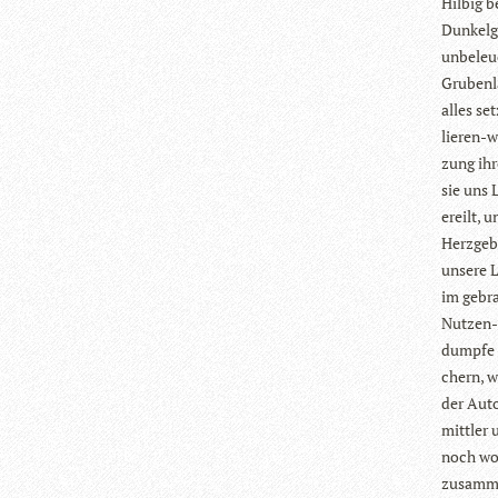
Hil­big b
Dun­kel­g
unbe­leu
Gru­ben­
alles se
lie­ren-
zung ihr
sie uns 
ereilt, 
Herz­ge­
unsere L
im gebrau
Nut­zen-k
dumpfe Na
chern, w
der Auto
mitt­ler
noch wol
zusam­me