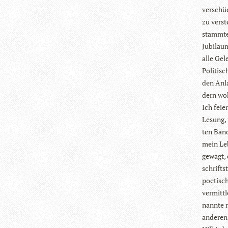
ver­schü
zu ver­s
stammte P
Jubi­läu
alle Gele
Poli­ti­s
den Anla
dern woh
Ich feie
Lesung, 
ten Band
mein Leb
gewagt, 
schrift­s
poe­ti­sc
ver­mitt­
nannte m
ande­ren