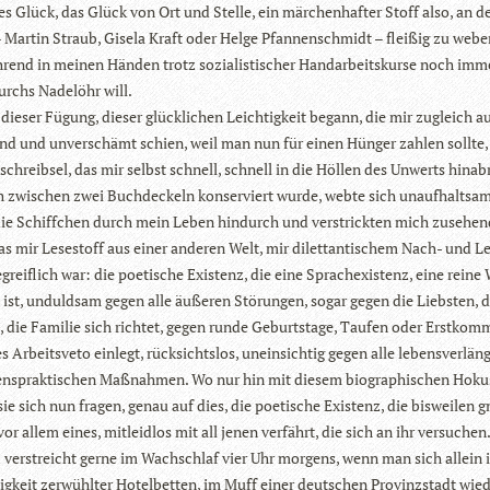
tes Glück, das Glück von Ort und Stelle, ein mär­chen­haf­ter Stoff also, an 
 Mar­tin Straub, Gisela Kraft oder Helge Pfan­nen­schmidt – flei­ßig zu webe
­rend in mei­nen Hän­den trotz sozia­lis­ti­scher Hand­ar­beits­kurse noch imm
rchs Nadel­öhr will.
die­ser Fügung, die­ser glück­li­chen Leich­tig­keit begann, die mir zugleich a
d und unver­schämt schien, weil man nun für einen Hün­ger zah­len sollte,
chreib­sel, das mir selbst schnell, schnell in die Höl­len des Unwerts hin­ab­
ch zwi­schen zwei Buch­de­ckeln kon­ser­viert wurde, webte sich unauf­halt­sam 
die Schiff­chen durch mein Leben hin­durch und ver­strick­ten mich zuse­hen
as mir Lese­stoff aus einer ande­ren Welt, mir dilet­tan­ti­schem Nach- und Lei
­greif­lich war: die poe­ti­sche Exis­tenz, die eine Sprach­exis­tenz, eine reine
z ist, unduld­sam gegen alle äuße­ren Stö­run­gen, sogar gegen die Liebs­ten, d
 die Fami­lie sich rich­tet, gegen runde Geburts­tage, Tau­fen oder Erst­kom­
es Arbeits­veto ein­legt, rück­sichts­los, unein­sich­tig gegen alle lebens­ver­län
ns­prak­ti­schen Maß­nah­men. Wo nur hin mit die­sem bio­gra­phi­schen Hokus
ie sich nun fra­gen, genau auf dies, die poe­ti­sche Exis­tenz, die bis­wei­len 
or allem eines, mit­leid­los mit all jenen ver­fährt, die sich an ihr ver­su­chen
z ver­streicht gerne im Wach­schlaf vier Uhr mor­gens, wenn man sich allein 
sig­keit zer­wühl­ter Hotel­bet­ten, im Muff einer deut­schen Pro­vinz­stadt wie­d