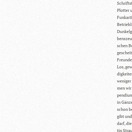
Schrift­s
Plot­ter 
Funk­ar­
Betrieb­l
Dun­kel­
bens­zeug
schen Bu
geschei­t
Freunde,
Los, gewi
dig­kei­
weni­ger
men wir 
pen­dium
in Gänze
schon be
gibt und
darf, die
tin Stra