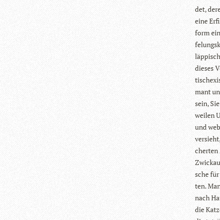
det, der
eine Erf
form eine
fe­lungs
läp­pi­sc
die­ses 
tisch­exi
mant und
sein, Sie
wei­len 
und webe
ver­sieh
cher­ten
Zwi­ckau
sche für 
ten. Man
nach Hau
die Katz