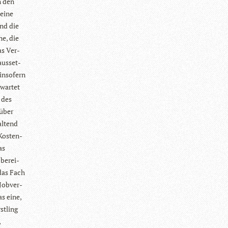
in den
 eine
und die
ne, die
as Ver­
us­set­
inso­fern
war­tet
 des
 über
al­tend
 Kos­ten-
as
 berei­
 das Fach
Job­ver­
as eine,
t­ling
,