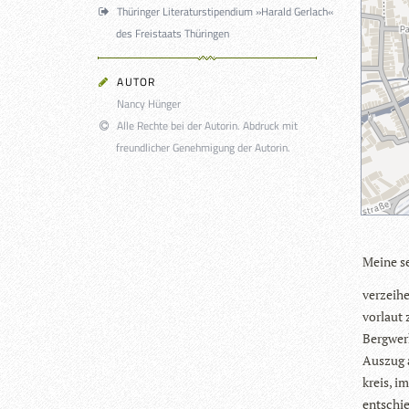
Thüringer Literaturstipendium »Harald Gerlach«
des Freistaats Thüringen
AUTOR
Nancy Hünger
Alle Rechte bei der Autorin. Abdruck mit
freundlicher Genehmigung der Autorin.
Meine se
ver­zei­h
vor­laut
Berg­wer
Aus­zug a
kreis, i
ent­schi