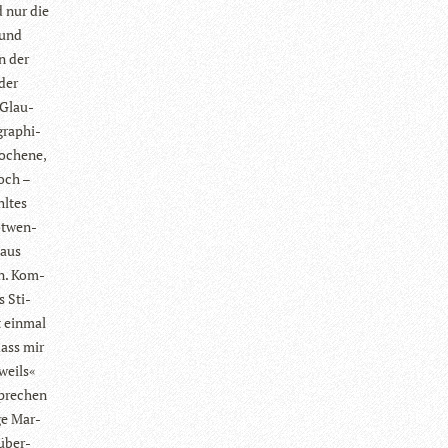
d nur die
- und
n der
 der
 Glau­
gra­phi­
o­chene,
noch –
l­tes
ot­wen­
­aus
en. Kom­
s Sti­
 ein­mal
dass mir
»weils«
spre­chen
rge Mar­
 über­