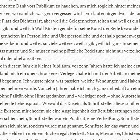
ch­ter­ten Dank vors Publi­kum zu hau­chen, um mich sogleich hin­ter mei­ne
te­cken, wo näm­lich, was gern ver­ges­sen wird – vor lau­ter nir­gendwo – der 
latz des Dich­ters ist, aber weil die Gele­gen­hei­ten sel­ten und weil es ein 
m gibt und weil ich Wulf Kirs­ten gerade für seine Kunst der Rede bewun­der
­gen­hei­ten ins Per­sön­li­che und Über­per­sön­li­che und des­halb gera­den­weg
che ver­kehrt und weil es so viele wei­tere »weils« gibt, will ich ganz in sei­ne
ss nut­zen und Sie müs­sen meine plötz­li­che Rede­laune nicht nur ver­zei­h
l oder übel aussitzen.
re in die­sem Jahr ein klei­nes Jubi­läum, vor zehn Jah­ren hatte ich meine ers
fand mich ein uner­schro­cke­ner Ver­le­ger, habe ich mit der Arbeit an mei­n
 begon­nen. Ich wusste nicht, was pas­siert, wel­che Wen­dun­gen und Haken
en neh­men würde. Vor zehn Jah­ren habe ich mich ganz unbe­darft an ei
ohne Fall­tür, ohne Hin­ter­ge­dan­ken und – wich­ti­ger noch – ohne Autor­scha
tel­lende Lebens­pra­xis. Wie­wohl das Dasein als Schrift­stel­ler, diese schil­le
he Exis­tenz, mir ehe­dem nie eine Ange­le­gen­heit der Berufs­be­ra­tun­gen od
ler schien, nein, Schrift­stel­ler war ein Prä­di­kat, eine Ver­hei­ßung, Schrift­stel
an sich nicht, son­dern wurde man genannt, Schrift­stel­ler, das waren und 
, die Hel­den in mei­nem Bücher­re­gal: Beckett, Nizon, May­rö­cker, Chris­ten