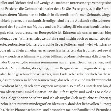
tel­ler und Dich­ter sind auf wenige Aus­nah­men unter­ver­sorgt, ver­sorgt sin
und Fri­sie­rer, die Gebrauchs­künst­ler des »Er-Sie-Es-sagte
«
, ja, ja die Fern
tis­ten, deren Däum­chen so hübsch in die media­kon­for­men Schraub­zwin­ge
ich­keit pas­sen, die aus­kunf­st­freu­di­ger sind als die Aus­kunft selbst, denen
grund der Spra­che nur Mythos und der Kunst­be­griff ein ana­chro­nis­ti­sches
­nis einer bour­dieu­schen Bour­geoi­sie ist. Erin­nern wir uns an mei­nen bio­
den­zau­ber: Wir fei­ern also zehn Jahre und mit­hin auch so manch abge­br
erte, zer­bors­tene Dich­ter­bio­gra­phie lie­ber Kol­le­gen und – viel wich­ti­ger 
 die nicht allein am eige­nen Anspruch schei­ter­ten, das ist unser frei gewäh
ss – son­dern schlim­mer – an den bil­li­gen, pro­fa­nen lebens­prak­ti­schen N
ten der Ober­welt, die summa sum­ma­rum nur ein paar Gro­schen zäh­len, weit
 als der Min­dest­lohn, aber genug, um im Berg­werk nicht zugrunde zu geh
also, liebe geschun­dene Aus­sit­zer, zum Ende, ich danke herz­lich für die­se
, das mir einen so lie­ben Namen trägt, das ich Leise- und Nach­tre­ter nicht
 ver­dient habe, da ich dem eige­nen Anspruch so maß­los unter­le­gen bin, 
im Abstieg ins Dun­kel einst­wei­len die Luft aus­geht, und weil es so viele 
 die Gele­gen­hei­ten so sel­ten und ich als unglück­lich Beglückte zu Ihnen 
 zehn Jahre nur mit min­der­gro­ßen Bles­su­ren, dank der lie­be­vol­len Für­so
ubs, Helge Pfan­nen­schmidts, und beson­ders mei­ner Fami­lie und Freunde,