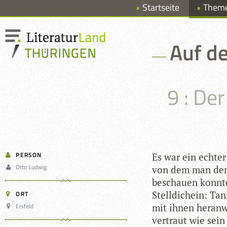
Startseite
Them
Auf de
9 : De
PERSON
Es war ein ech­te
Otto Ludwig
von dem man den 
beschauen konnte
Stell­dich­ein: T
ORT
Eisfeld
mit ihnen her­an­
ver­traut wie sein