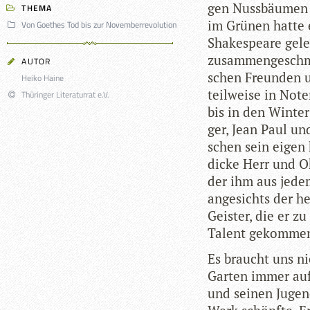
gen Nuss­bäu­men 
THEMA
im Grü­nen hatte 
Von Goethes Tod bis zur Novemberrevolution
Shake­speare gele
zusam­men­ge­schmi
AUTOR
schen Freun­den u
Heiko Haine
teil­weise in Not
Thüringer Literaturrat e.V.
bis in den Win­ter
ger, Jean Paul un
schen sein eigen 
dicke Herr und Oh
der ihm aus jedem
ange­sichts der he
Geis­ter, die er z
Talent gekomm
Es braucht uns ni
Gar­ten immer auf
und sei­nen Jugend