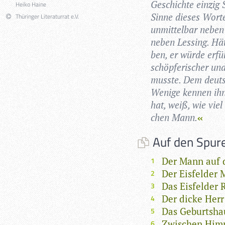
Geschichte ein­zig 
Heiko Haine
Sinne die­ses Wor­t
Thüringer Literaturrat e.V.
unmit­tel­bar neben 
neben Les­sing. Hä
ben, er würde erfül
schöp­fe­ri­scher un
musste. Dem deut­
Wenige ken­nen ihn
hat, weiß, wie viel
chen Mann.
Auf den Spure
Der Mann auf 
Der Eisfelder 
Das Eisfelder 
Der dicke Herr
Das Geburtsha
Zwischen Him