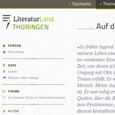
Startseite
Them
Auf d
PERSON
In frü­her Jugend 
Otto Ludwig
mei­nem Leben eine
im emi­nen­ten Sin
Zeit, von denen ich
ORTE
Eisfeld
Umgang mit Otto Lu
Museum »Otto Ludwig«
Traum erfüllt. Er w
Mensch. Meine Auge
ist. Er war ruhig er
THEMA
Qua­len, über die B
Von Goethes Tod bis zur Novemberrevolution
zum Pes­si­mis­mus 
die­sem kris­tall­re
AUTOR