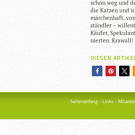
schon weg und de
die Kat­zen und i
mär­chen­haft, vo
ständ­ler – wil­len
Käu­fer, Spe­ku­lan­
nier­ten. Kra­wall
DIESEN ARTIKE
Seitenanfang
Links
Mitarbe