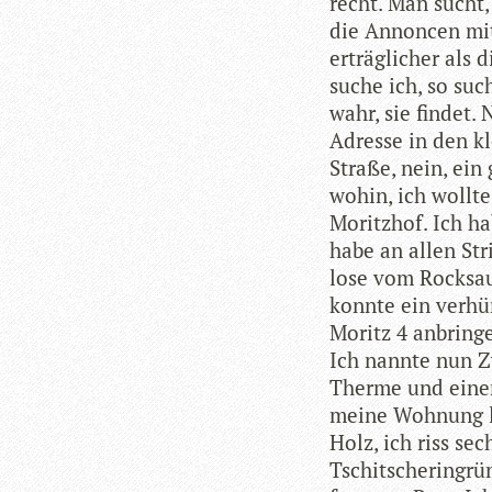
recht. Man sucht,
die Annon­cen mit
erträg­li­cher als
suche ich, so suc
wahr, sie fin­det.
Adresse in den kle
Straße, nein, ein
wo­hin, ich wollte
Moritz­hof. Ich hab
habe an allen Stri
lose vom Rock­sau
konnte ein ver­hün­
Moritz 4 anbrin­g
Ich nannte nun Z
Therme und einen 
meine Woh­nung li
Holz, ich riss se
Tschit­sche­ringrü