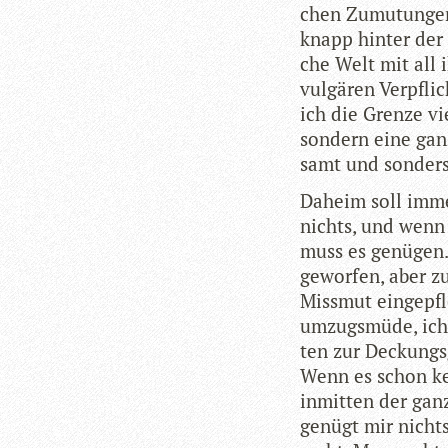
chen Zumu­tun­ge
knapp hin­ter der
che Welt mit all i
vul­gä­ren Ver­pfli
ich die Grenze vie
son­dern eine gan
samt und son­ders
Daheim soll immer
nichts, und wenn 
muss es genü­gen
gewor­fen, aber zu
Miss­mut ein­ge­pf
umzugs­müde, ich 
ten zur Deckungs­
Wenn es schon ke
inmit­ten der gan
genügt mir nichts