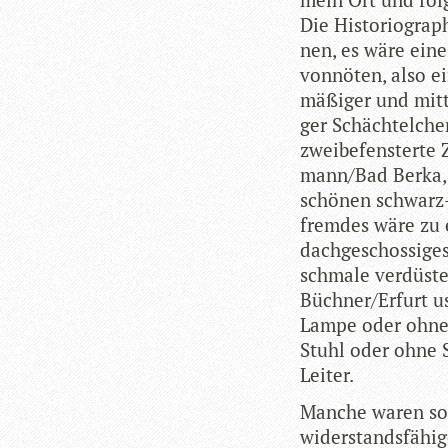
Die His­to­rio­gra
nen, es wäre eine
von­nö­ten, also ei
mäßi­ger und mitt­l
ger Schäch­tel­che
zwei­be­fens­terte
man­n/­Bad Berka, 
schö­nen schwarz
frem­des wäre zu 
dach­ge­schos­si­
schmale ver­düs­t
Büchner/Erfurt u
Lampe oder ohne 
Stuhl oder ohne 
Leiter.
Man­che waren so
wider­stands­fä­hi