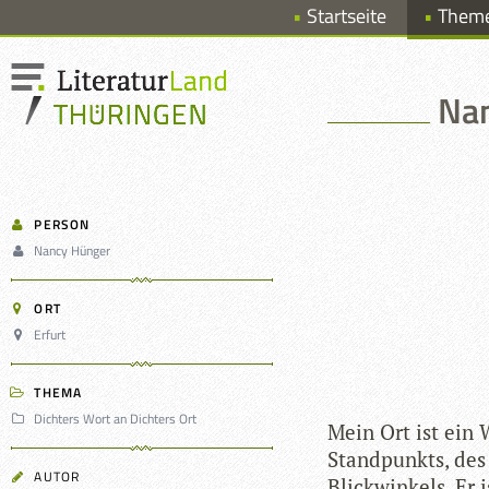
Startseite
Them
Nan
PERSON
Nancy Hünger
ORT
Erfurt
THEMA
Dichters Wort an Dichters Ort
Mein Ort ist ein 
Stand­punkts, des 
AUTOR
Blick­win­kels. Er