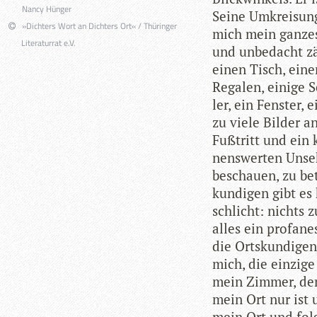
Nancy Hünger
Seine Umkrei­sung
»Dichters Wort an Dichters Ort« / Thüringer
mich mein gan­zes 
Literaturrat e.V.
und unbe­dacht zä
einen Tisch, einen
Rega­len, einige S
ler, ein Fens­ter, 
zu viele Bil­der a
Fuß­tritt und ein 
nens­wer­ten Unse­
beschauen, zu bet
kun­di­gen gibt es 
schlicht: nichts z
alles ein pro­fa­n
die Orts­kun­di­ge
mich, die ein­zige
mein Zim­mer, de
mein Ort nur ist
mein Ort und fol