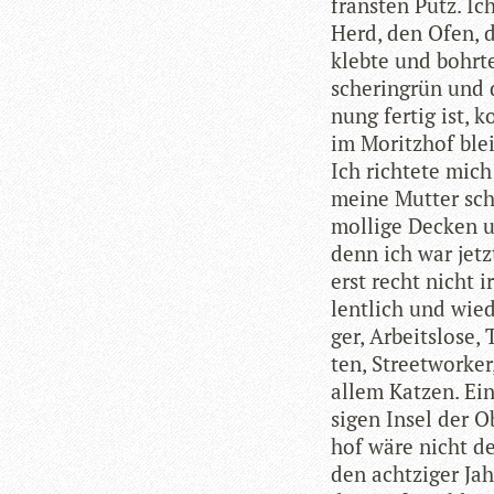
frans­ten Putz. Ic
Herd, den Ofen, di
klebte und bohrt
sche­ringrün und 
nung fer­tig ist, 
im Moritz­hof blei
Ich rich­tete mich
meine Mut­ter sche
mol­lige Decken u
denn ich war jetz
erst recht nicht i
lent­lich und wie­d
ger, Arbeits­lose, T
ten, Street­wor­ker
allem Kat­zen. Ein
si­gen Insel der O
hof wäre nicht de
den acht­zi­ger Jah