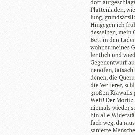
dort auf­ge­schla­
Plat­ten­la­den, wi
lung, grund­sätz­l
Hin­ge­gen ich frü
des­sel­ben, mein 
Bett in den Laden,
woh­ner mei­nes Ge
lent­lich und wie­
Gegen­ent­wurf aus
nen­öfen, tat­säch­
de­nen, die Que­ru­
die Ver­lie­rer, s
gro­ßen Kra­walls 
Welt! Der Moritz 
nie­mals wie­der s
hin alle Wider­stän
fach weg, da raus
sanierte Men­sche