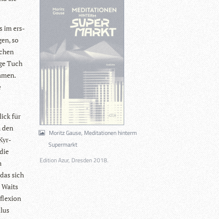
s im ers­
gen, so
schen
ige Tuch
m­men.
e
lick für
n den
Moritz Gause, Meditationen hinterm
Kyr­
Supermarkt
 die
Edition Azur, Dresden 2018.
n
 das sich
m Waits
fle­xion
­lus