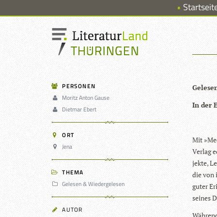
Startseit
PERSONEN
Gele­se
Moritz Anton Gause
In der 
Dietmar Ebert
ORT
Mit »Med
Jena
Ver­lag e
jekte, Le
THEMA
die von 
Gelesen & Wiedergelesen
guter Eri
sei­nes D
AUTOR
Wäh­rend