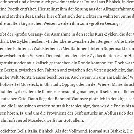
erin­nernd und die­sem auch gewid­met wie das Jour­nal aus Bish­kek, in de
ne Poe­tik ent­fal­tet. Hier gelingt ihm der Sprung aus der All­tags­er­fah­rung
 und Mythen des Lan­des, hier öff­net sich der Dich­ter im wahrs­ten Sinne 
 die uralten kir­gi­si­schen Wei­sen wer­den ihm zum »gro­ßen Gesang«.
ibt der »große Gesang« die Aus­nahme in den sechs Kurz-Zyklen, die der
­hält. Die Zyklen hei­ßen: »In der Ebene zwi­schen den Ber­gen«, »Alte Lieb
en den Fahr­ten«, »Wald­ster­ben«, »Medi­ta­tio­nen hin­term Super­markt« u
e zwi­schen den Ver­sen«. Der erste und der letzte Zyklus deu­ten es an: Hi
g­struk­tur oder musi­ka­lisch gespro­chen ein Rondo kom­po­niert. Doch was
n Ber­gen, zwi­schen den Fahr­ten und zwi­schen den Ver­sen geschieht, dari
ti­sche Welt Moritz Gau­ses beschlos­sen. Auch wenn wir uns am Bahn­hof W
hofs­vier­tel Mosel­eck, in Uhl­städt, Oppurg oder an der Wie­ner Mari­en­brü­c
aut der Lyri­ker, den die Kamele sehn­süch­tig machen, mit selt­sam öst­li­ch
deut­schen Orte. Dann liegt der Bahn­hof Wann­see plötz­lich in der kir­gi­si­s
und die Limou­si­nen wer­den so stark beschleu­nigt, dass wir die Pneus bis 
­sen hören. Ja, und um die Pro­vi­ni­enz des Sei­fen­stücks im Abfluss­sieb des
hn­hofs­vier­tel Mosel­eck weiß nur Gott allein.
edich­ten Bella Ita­lia, Bish­kek, Als der Voll­mond, Jour­nal aus Bish­kek, Di