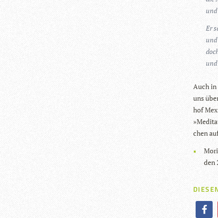
und 
Er s
und 
doch
und 
Auch in 
uns über
hof Mexi
»Medi­ta
chen auf
Mori
den 
DIESEN