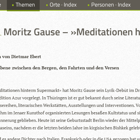
e
Themen
Orte · Index
Personen · Index
Moritz Gause – »Meditationen 
n von Diet­mar Ebert
Ebene zwi­schen den Ber­gen, den Fahr­ten und den Versen
i­ta­tio­nen hin­term Super­markt« hat Moritz Gause sein Lyrik-Debüt im Dr
di­tion Azur vor­ge­legt. In Thü­rin­gen ist er gut bekannt durch seine Lite­ra­t
se­rei­hen, lite­ra­ri­schen Werk­stät­ten, Aus­stel­lun­gen und Inter­ven­tio­nen. 
ihm im Jenaer Kunst­hof orga­ni­sier­ten Lesun­gen besa­ßen Kult­sta­tus und s
n­ne­rung geblie­ben. Heute ist seine Geburts­stadt Ber­lin wie­der der Mit­tel
aseins, nach­dem er die letz­ten bei­den Jahre im kir­gi­si­schen Bish­kek geleb
 es andere Dich­ter nach Ita­lien, Frank­reich oder in die
gezo­gen hat u
USA