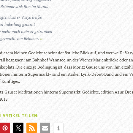
Bel­o­mor stak ihm im Mund.
agte, dass er Vasya heiße
er habe lang gedient
 mehr noch habe er getrunken
geraucht von Belomor.
die­sem klei­nen Gedicht scheint der öst­li­che Blick auf, und wer weiß: Vas
­all begeg­nen: am Bahn­hof Wann­see, an der Wie­ner Mari­en­brü­cke oder 
­ko­platz. Die ein­zige Bedin­gung ist, dass Moritz Gause uns von ihm erzähl
­tio­nen hin­term Super­markt« sind ein star­ker Lyrik-Debüt-Band und ein Ve
 Künftiges.
tz Gause: Medi­ta­tio­nen hin­term Super­markt. Gedichte, edi­tion Azur, Dre
2018.
 ARTIKEL TEILEN: