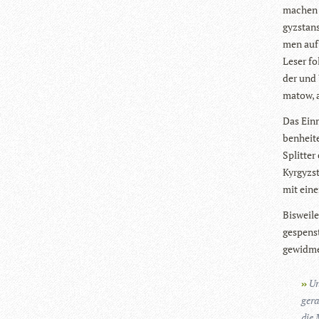
machen m
gyzstans
men auf.
Leser fo
der und 
ma­tow, 
Das Ein­
ben­hei­t
Split­te
Kyr­gyzst
mit einer
Bis­wei­
ge­spenst
gewid­me
Un
gera
die 