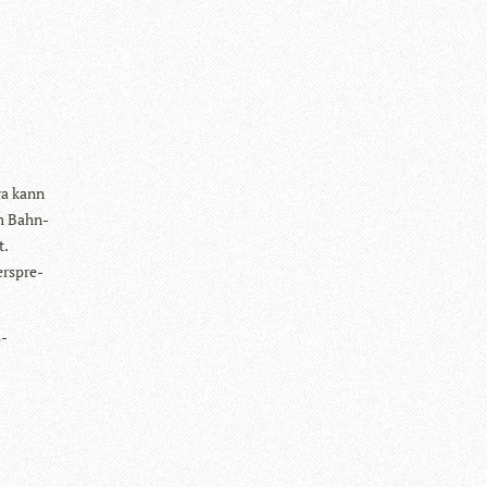
ya kann
am Bahn­
t.
r­spre­
s­