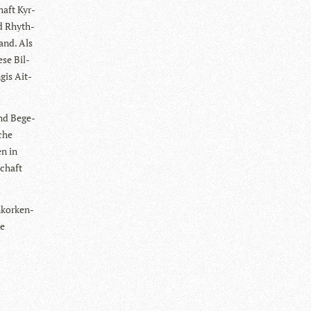
haft Kyr­
nd Rhyth­
Land. Als
ese Bil­
gis Ait­
und Bege­
sche
en in
schaft
­kor­ken­
ke