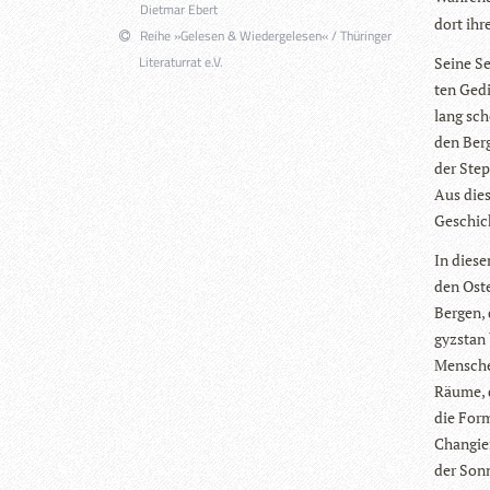
Dietmar Ebert
dort ihr
Reihe »Gelesen & Wiedergelesen« / Thüringer
Literaturrat e.V.
Seine Se
ten Gedi
lang sch
den Berg
der Step
Aus die­
Geschich
In die­s
den Oste
Ber­gen,
gyzstan 
Men­sche
Räume, d
die Form
Chan­gie
der Sonn