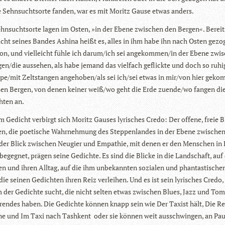
e Sehn­suchts­orte fan­den, war es mit Moritz Gause etwas anders.
hn­suchts­orte lagen im Osten, »in der Ebene zwi­schen den Ber­gen«. Bereit
cht sei­nes Ban­des Ashina heißt es, alles in ihm habe ihn nach Osten gezo­
on, und viel­leicht fühle ich darum/ich sei angekommen/in der Ebene zwi­
en/die aus­se­hen, als habe jemand das viel­fach geflickte und doch so ruh
pe/mit Zelt­stan­gen angehoben/als sei ich/sei etwas in mir/von hier geko
sen Ber­gen, von denen kei­ner weiß/wo geht die Erde zuende/wo fan­gen di
­ten an.
em Gedicht ver­birgt sich Moritz Gau­ses lyri­sches Credo: Der offene, freie B
n, die poe­ti­sche Wahr­neh­mung des Step­pen­lan­des in der Ebene zwi­sche
 der Blick zwi­schen Neu­gier und Empa­thie, mit denen er den Men­schen in 
begeg­net, prä­gen seine Gedichte. Es sind die Bli­cke in die Land­schaft, auf
n und ihren All­tag, auf die ihm unbe­kann­ten sozia­len und phan­tas­ti­sche
ie sei­nen Gedich­ten ihren Reiz ver­lei­hen. Und es ist sein lyri­sches Credo,
 der Gedichte sucht, die nicht sel­ten etwas zwi­schen Blues, Jazz und To
­ren­des haben. Die Gedichte kön­nen knapp sein wie Der Taxist hält, Die Re
e und Im Taxi nach Tash­kent oder sie kön­nen weit aus­schwin­gen, an Pau