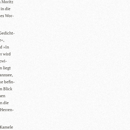
m Moritz
 in die
des Wor­
 Gedicht­
e«,
nd »In
er wird
 zwi­
n liegt
ann­see,
ke befin­
em Blick
chen
an die
 Her­ren-
e Kamele