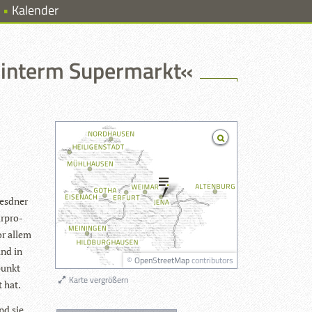
Kalender
hinterm Supermarkt«
esd­ner
ur­pro­
Vor allem
ind in
©
OpenStreetMap
contributors
­punkt
Karte vergrößern
t hat.
nd sie