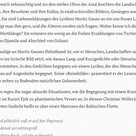
ich sehn­süch­tig und An den stei­len Ufern der Assá leuch­ten die Land­sc
, ihre Bewoh­ner und ihre Kul­tur, in ein­drucks­vol­len Bil­dern, Gesän­gen u
 Sie sind Lie­bes­er­klä­run­gen des Lyri­kers Moritz Gause an ein uns fer­nes 
lgt man ihm gern, und die Älte­ren wer­den sich fra­gen: Woher kenne ich di
Wort­klänge? Sie erin­nern ein wenig an die frü­hen Erzäh­lun­gen von Tschin­
an Dja­mila und Abschied von Gülsari.
ma­lige an Moritz Gau­ses Debüt­band ist, wie er Men­schen, Land­schaf­ten 
en ins lyri­sche Bild setzt, wie dar­aus Lang-und Kurz­ge­dichte oder lite­ra­ri­
r ent­ste­hen. In den Gedich­ten begeg­nen wir einem Lyri­ker, der den Men­sch
an auf Augen­höhe begeg­net. Seine »Rei­se­bil­der« prä­sen­tiert er der Leser­
 sel­ten zu fin­den­den natür­li­chen Gelassenheit.
len regen ihn sogar absurde Situa­tio­nen, wie die Begeg­nung mit einem Kron
 im Kur­ort Ejsk zu phan­tas­ti­schen Ver­sen an. In die­sem Chris­tian Wöl­le­c
­ten Gedicht heißt es über einen Matro­sen der Bal­ti­schen Flotte.
d plötz­lich saß er auf den Papirossi
­de­mal serviettengroß
Mütze fesch, schräg aufgesetzt