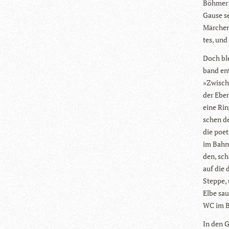
Böh­mer 
Gause sei
Mär­chen
tes, und
Doch ble
band ent
»Zwi­sch
der Eben
eine Rin
schen de
die poe­
im Bahn­
den, sch
auf die 
Steppe, 
Elbe sau
WC im Ba
In den G