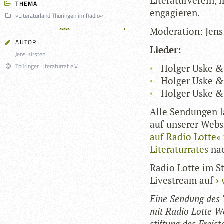
Lite­ra­tur­ver­ein
THEMA
engagieren.
»Literaturland Thüringen im Radio«
Mode­ra­tion: Jens
AUTOR
Lie­der:
Jens Kirsten
Thüringer Literaturrat e.V.
Hol­ger Uske
&
Hol­ger Uske
&
Hol­ger Uske
&
Alle Sen­dun­gen l
auf unse­rer Web­
auf Radio Lotte«
Lite­ra­tur­ra­tes
nac
Radio Lotte im St
Live­stream auf
Eine Sen­dung des Th
mit Radio Lotte Wei
stif­tung des Frei­