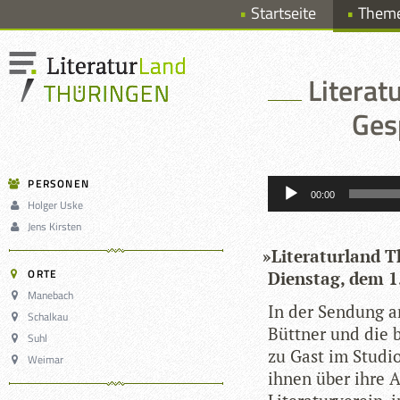
Startseite
Them
Literat
Ges
Audio-
PERSONEN
Player
00:00
Holger Uske
Jens Kirsten
»
Lite­ra­tur­land
ORTE
Diens­tag, dem 
Manebach
In der Sen­dung am
Schalkau
Bütt­ner und die 
Suhl
zu Gast im Stu­di
Weimar
ihnen über ihre A