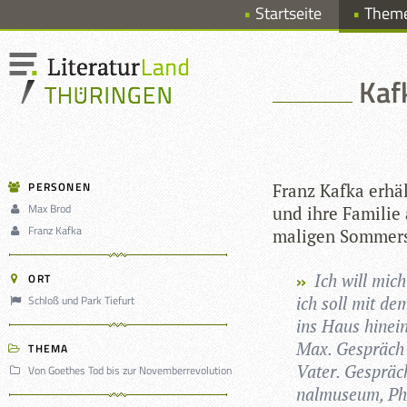
Startseite
Them
Kaf
PERSONEN
Franz Kafka erhält
Max Brod
und ihre Fami­lie
Franz Kafka
ma­li­gen Som­mer­
Ich will mich 
ORT
Schloß und Park Tiefurt
ich soll mit de
ins Haus hin­ei
Max. Gespräch 
THEMA
Vater. Gespräch
Von Goethes Tod bis zur Novemberrevolution
nal­mu­seum, Pho