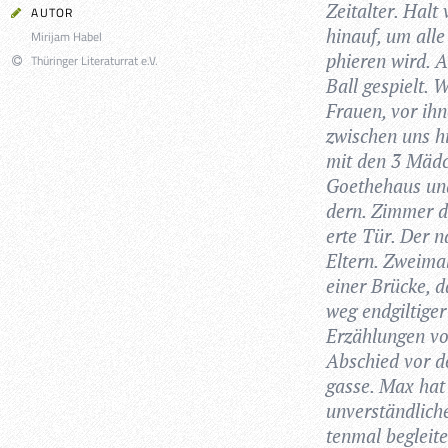
Zeit­al­ter. Hal
AUTOR
hin­auf, um alle
Mirijam Habel
phie­ren wird. A
Thüringer Literaturrat e.V.
Ball gespielt. 
Frauen, vor ihn
zwi­schen uns hi
mit den 3 Mäd­c
Goe­the­haus und
dern. Zim­mer d
erte Tür. Der n
Eltern. Zwei­ma­
einer Brü­cke, d
weg end­gil­ti­
Erzäh­lun­gen vo
Abschied vor de
gasse. Max hat 
unver­ständ­li­c
ten­mal beglei­