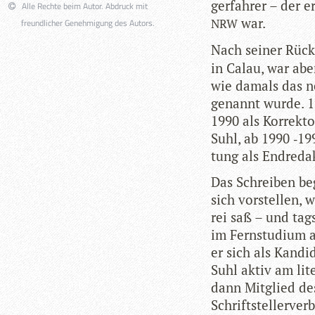
ger­fah­rer – der 
Alle Rechte beim Autor. Abdruck mit
war.
NRW
freundlicher Genehmigung des Autors.
Nach sei­ner Rück
in Calau, war aber
wie damals das neb
genannt wurde. 19
1990 als Kor­rek­t
Suhl, ab 1990 ‑19
tung als Endreda
Das Schrei­ben beg
sich vor­stel­len,
rei saß – und tags
im Fern­stu­dium am
er sich als Kan­di­
Suhl aktiv am lit
dann Mit­glied des
Schriftstellerver