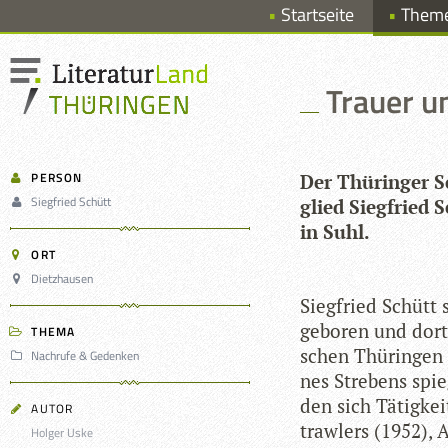
Startseite
Them
Trauer u
PERSON
Der Thü­rin­ger Sc
Siegfried Schütt
glied Sieg­fried 
in Suhl.
ORT
Dietzhausen
Sieg­fried Schütt
gebo­ren und dort
THEMA
schen Thü­rin­gen 
Nachrufe & Gedenken
nes Stre­bens spie
den sich Tätig­kei
AUTOR
traw­lers (1952), 
Holger Uske