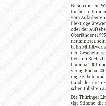
Neben die­sem Wir
Bücher in Erin­ne­
vom Auf­ar­bei­ten
Elek­tro­ge­rä­te­
oder der Auf­se­h
Ober­län­der (1995)
nen­mi­nis­ter, sei
beim Mili­tär­ver­l
den Gescheh­nis­se
liebs­ten Buch »Li
Frauen« 2001 und
ver­lag Bucha 200
mige Fabeln und f
Band, des­sen Text
schen Inhal­ten ä
Die Thü­rin­ger Lit
tige Stimme, die 