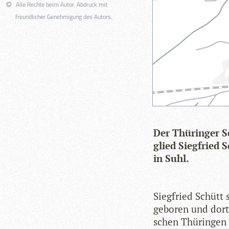
Alle Rechte beim Autor. Abdruck mit
freundlicher Genehmigung des Autors.
Der Thü­rin­ger Sc
glied Sieg­fried 
in Suhl.
Sieg­fried Schütt
gebo­ren und dort
schen Thü­rin­gen 