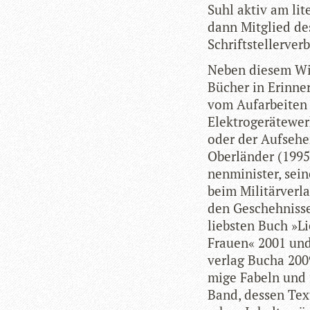
Suhl aktiv am lit
dann Mit­glied des
Schriftstellerver
Neben die­sem Wir
Bücher in Erin­ne­
vom Auf­ar­bei­ten
Elek­tro­ge­rä­te­
oder der Auf­se­h
Ober­län­der (1995)
nen­mi­nis­ter, sei
beim Mili­tär­ver­l
den Gescheh­nis­se
liebs­ten Buch »Li
Frauen« 2001 und
ver­lag Bucha 200
mige Fabeln und f
Band, des­sen Text