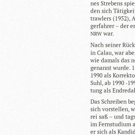
nes Stre­bens spie
den sich Tätig­kei
traw­lers (1952), 
ger­fah­rer – der 
war.
NRW
Nach sei­ner Rück
in Calau, war aber
wie damals das neb
genannt wurde. 19
1990 als Kor­rek­t
Suhl, ab 1990 ‑19
tung als Endreda
Das Schrei­ben beg
sich vor­stel­len,
rei saß – und tags
im Fern­stu­dium am
er sich als Kan­di­