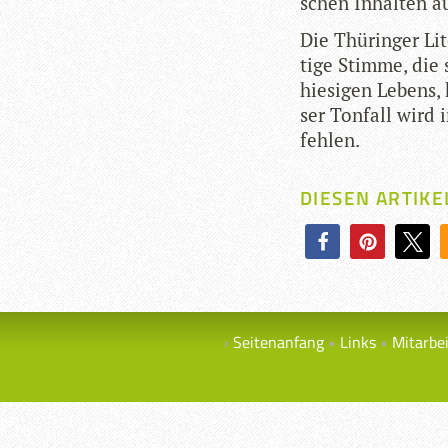
schen Inhal­ten ä
Die Thü­rin­ger Lit
tige Stimme, die 
hie­si­gen Lebens
ser Ton­fall wird 
fehlen.
DIESEN ARTIKE
Seitenanfang
Links
Mitarbe