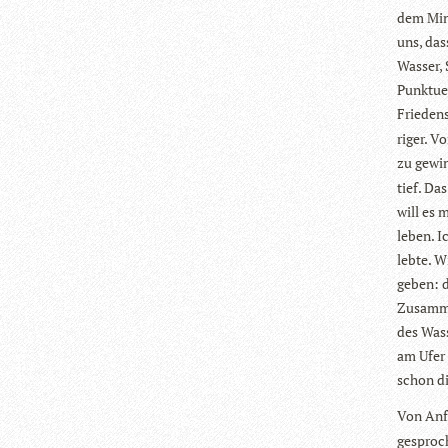
dem Minu
uns, das
Was­ser,
Punk­tu­
Frie­den
ri­ger. V
zu gewin
tief. Das
will es 
leben. I
lebte. W
geben: d
Zusam­me
des Was­
am Ufer 
schon di
Von Anf
gespro­ch