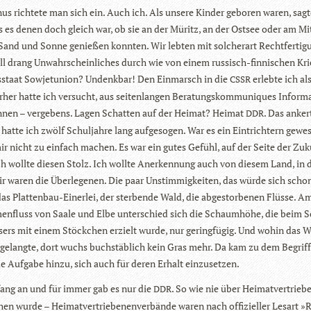
s rich­tete man sich ein. Auch ich. Als unsere Kin­der gebo­ren waren, sag­
s es denen doch gleich war, ob sie an der Müritz, an der Ost­see oder am Mit
 Sand und Sonne genie­ßen konn­ten. Wir leb­ten mit sol­cher­art Recht­fer­ti­g
ell drang Unwahr­schein­li­ches durch wie von einem rus­sisch-fin­ni­schen K
s­staat Sowjet­union? Undenk­bar! Den Ein­marsch in die
erlebte ich al
CSSR
or­her hatte ich ver­sucht, aus sei­ten­lan­gen Bera­tungs­kom­mu­ni­ques Infor­ma
­nen – ver­ge­bens. Lagen Schat­ten auf der Hei­mat? Hei­mat
. Das anker
DDR
 hatte ich zwölf Schul­jahre lang auf­ge­so­gen. War es ein Ein­trich­tern gewe
mir nicht zu ein­fach machen. Es war ein gutes Gefühl, auf der Seite der Zu
ch wollte die­sen Stolz. Ich wollte Aner­ken­nung auch von die­sem Land, in
ir waren die Über­le­ge­nen. Die paar Unstim­mig­kei­ten, das würde sich sch
as Plat­ten­bau-Einer­lei, der ster­bende Wald, die abge­stor­be­nen Flüsse. A
n­fluss von Saale und Elbe unter­schied sich die Schaum­höhe, die beim S
sers mit einem Stöck­chen erzielt wurde, nur gering­fü­gig. Und wohin das W
gelangte, dort wuchs buch­stäb­lich kein Gras mehr. Da kam zu dem Begriff
e Auf­gabe hinzu, sich auch für deren Erhalt einzusetzen.
ang an und für immer gab es nur die
. So wie nie über Hei­mat­ver­trie­b
DDR
en wurde – Hei­mat­ver­trie­be­nen­ver­bände waren nach offi­zi­el­ler Les­art 