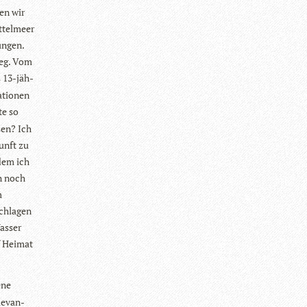
ten wir
­tel­meer
un­gen.
rieg. Vom
s 13-jäh­
­tio­nen
te so
­sen? Ich
kunft zu
 dem ich
on noch
m
chla­gen
as­ser
 Hei­mat
ene
»Revan­