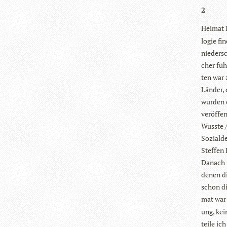
2
Hei­mat
lo­gie f
nie­der­
cher füh
ten war 
Län­der,
wur­den 
ver­öf­f
Wusste /
Sozi­al­
Stef­fen
Danach z
denen di
schon di
mat war
ung, kein
teile ic