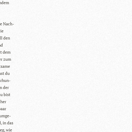
en­dem
ie Nach­
Die
ll den
nd
it dem
ter zum
t­same
hst du
hr­hun­
on der
u bist
cher
paar
 umge­
, in das
weg, wie