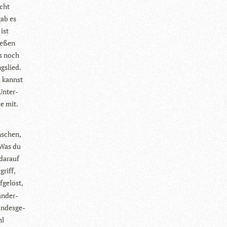
icht
gab es
ist
ie­ßen
es noch
gs­lied.
u kannst
 Unter­
te mit.
­schen,
 Was du
dar­auf
griff,
­ge­löst,
än­der­
n­des­ge­
hl