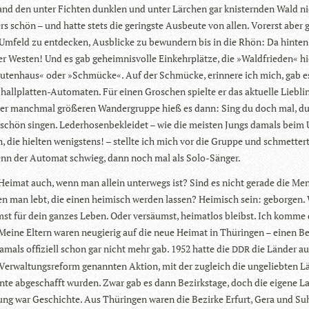
 fand den unter Fich­ten dunk­len und unter Lär­chen gar knis­tern­den Wald n
rs schön – und hatte stets die geringste Aus­beute von allen. Vor­erst aber 
Umfeld zu ent­de­cken, Aus­bli­cke zu bewun­dern bis in die Rhön: Da hin­ten 
r Wes­ten! Und es gab geheim­nis­volle Ein­kehr­plätze, die »Wald­frie­den« h
u­ten­haus« oder »Schmü­cke«. Auf der Schmü­cke, erin­nere ich mich, gab 
all­plat­ten-Auto­ma­ten. Für einen Gro­schen spielte er das aktu­elle Lieb­lin
er manch­mal grö­ße­ren Wan­der­gruppe hieß es dann: Sing du doch mal, d
schön sin­gen. Leder­ho­sen­be­klei­det – wie die meis­ten Jungs damals beim
n, die hiel­ten wenigs­tens! – stellte ich mich vor die Gruppe und schmet­ter
nn der Auto­mat schwieg, dann noch mal als Solo-Sänger.
ei­mat auch, wenn man allein unter­wegs ist? Sind es nicht gerade die Men
n man lebt, die einen hei­misch wer­den las­sen? Hei­misch sein: gebor­gen.
st für dein gan­zes Leben. Oder ver­säumst, hei­mat­los bleibst. Ich komme 
Meine Eltern waren neu­gie­rig auf die neue Hei­mat in Thü­rin­gen – einen Be
amals offi­zi­ell schon gar nicht mehr gab. 1952 hatte die
die Län­der auf
DDR
 Ver­wal­tungs­re­form genann­ten Aktion, mit der zugleich die unge­lieb­ten L
ente abge­schafft wur­den. Zwar gab es dann Bezirks­tage, doch die eigene La
bung war Geschichte. Aus Thü­rin­gen waren die Bezirke Erfurt, Gera und Su