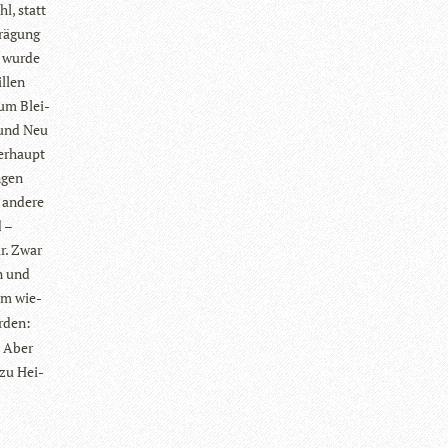
l, statt
Prä­gung
r wurde
l­len
zum Blei­
t und Neu
ber­haupt
­gen
n andere
d –
ur. Zwar
n und
am wie­
r­den:
. Aber
 zu Hei­