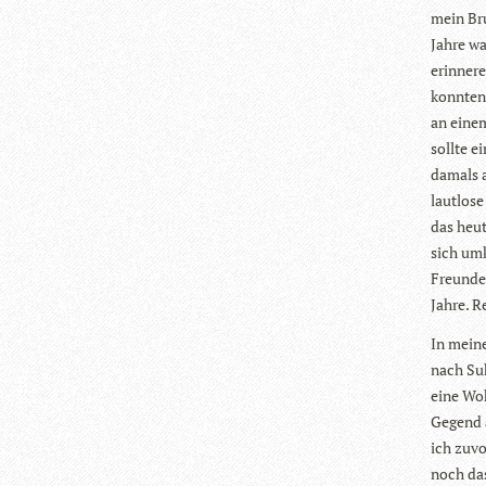
mein Bru
Jahre wa
erin­ner
konn­ten
an einem
sollte e
damals a
laut­los
das heut
sich umk
Freun­de
Jahre. R
In mei­n
nach Suh
eine Woh
Gegend a
ich zuvo
noch das 