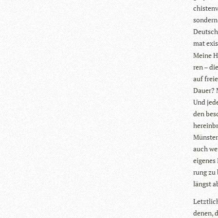
chis­ten
son­dern
Deutsch­
mat exis
Meine He
ren – die
auf frei
Dauer? M
Und jede
den beso
her­ein­
Müns­ter
auch wen
eige­nes
rung zu 
längst a
Letzt­li
denen, d