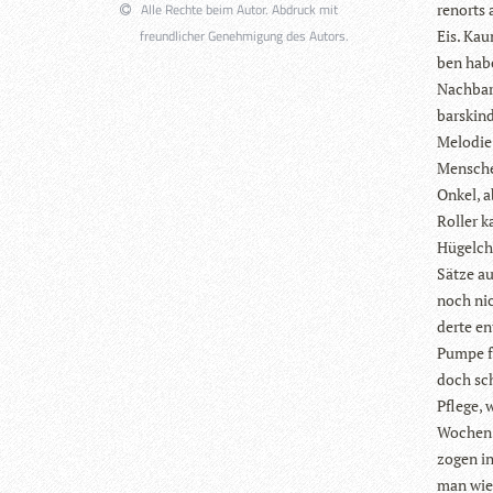
Alle Rechte beim Autor. Abdruck mit
ren­orts
freundlicher Genehmigung des Autors.
Eis. Kau
ben hab
Nach­bar
bars­kin
Melo­die
Men­sche
Onkel, a
Rol­ler 
Hügel­ch
Sätze au
noch nic
derte en
Pumpe fü
doch sch
Pflege, 
Wochen F
zo­gen i
man wie­