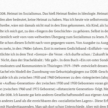
. Hei­mat im Sozia­lis­mus. Das hieß Hei­mat fin­den in Ideo­lo­gie. Hei­ma
DDR
in­den aber bedeu­tet, keine Hei­mat zu haben. Was ich heute wie selbst­ver­stä
schreibe, wäre mir damals nicht mal in den Sinn gekom­men. Als Kind, als Ju
lte ich mich gut, zu den »Sie­gern der Geschichte« zu gehö­ren. Selbst in d
ziem­lich weit vorn vom welt­wei­ten Über­gang zum Sozia­lis­mus zu lesen. Fa
 die schon die­sen Schritt nach vorn gegan­gen waren. Von Aus­gabe zu Aus­
es mehr, in den 1960er-Jah­ren. Erst in mei­nem Gedicht­band »Erd­fahrt« vo
ent­lichte ich in dem Text »Grenze« die Verse: »Ich durfte schon / Zukunft l
 Nicht, dass der Sta­chel­draht / Mir galt«. In dem Buch »Ein rot-roter Son­d
de­mo­kra­ten und Kom­mu­nis­ten in Thü­rin­gen 1919–1949« ent­wi­ckelt des­se
 Kachel ein Modell der Zuord­nung von Geburts­jahr­gän­gen zur DDR-Gesch
ähle ich als zwi­schen 1950 und 1960 Gebo­re­ner zu den »inte­grier­ten Jahr­
e »Auf­bau-Genera­tion« der zwi­schen 1930 und 1950 Gebo­re­nen voran gin
e (zwi­schen 1960 und 1975 Gebo­rene) »distan­zierte Genera­tion« folgt. M
 die
. Ich kannte gar kein ande­res Gesell­schafts­mo­dell aus eige­ner A
DDR
 ande­res Land als die erreich­ba­ren des »sozia­lis­ti­schen Lagers«. Diese Er
h mit Hun­dert­tau­sen­den. Man sah dort schon Unter­schiede. Aber mit dem 