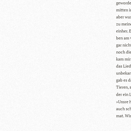
gewor­de
mit­ten i
aber wus
zu mei­ne
ein­her.
ben am v
gar nicht
noch die
kam mir i
das Lied
unbe­kan
gab es d
Tie­ren,
der ein 
»Unsre H
auch sch
mat. Wir