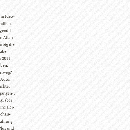
t in Ideo­
nd­lich
gend­li­
en Atlan­
r­big die
gabe
n 2011
eben.
er­weg?
n Autor
ichte.
gän­gen«,
g, aber
eine Hei­
nschau­
fah­rung
Plus und