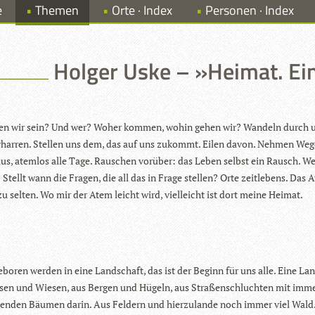
e
Themen
Orte · Index
Personen · Index
Holger Uske – »Heimat. E
len wir sein? Und wer? Woher kom­men, wohin gehen wir? Wan­deln durch 
r­har­ren. Stel­len uns dem, das auf uns zukommt. Eilen davon. Neh­men Weg
aus, atem­los alle Tage. Rau­schen vor­über: das Leben selbst ein Rausch. We
Stellt wann die Fra­gen, die all das in Frage stel­len? Orte zeit­le­bens. Das 
 zu sel­ten. Wo mir der Atem leicht wird, viel­leicht ist dort meine Heimat.
ge­bo­ren wer­den in eine Land­schaft, das ist der Beginn für uns alle. Eine La
­sen und Wie­sen, aus Ber­gen und Hügeln, aus Stra­ßen­schluch­ten mit imm
hen­den Bäu­men darin. Aus Fel­dern und hier­zu­lande noch immer viel Wal