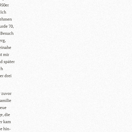
1950er
 Ich
neh­men
urde 70,
r Besuch
erg,
ei­nahe
mt mir
d spä­ter
ch
er drei
r zuvor
ami­lie
neue
e, die
ter kam
te hin­