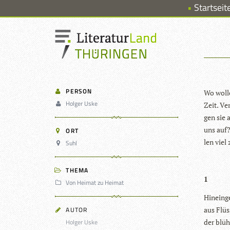
Startseit
PERSON
Wo wol­
Holger Uske
Zeit. Ve
gen sie 
uns auf? 
ORT
len viel
Suhl
THEMA
1
Von Heimat zu Heimat
Hin­ein­
AUTOR
aus Flüs
Holger Uske
der blü­