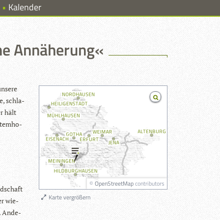
Kalender
ine Annäherung«
unsere
e, schla­
r hält
Atem­ho­
©
OpenStreetMap
contributors
nd­schaft
Karte vergrößern
er wie­
d. Ande­