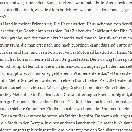
 aus unent­wegt rin­nen­dem Sand, tro­cke­ner wer­den­der Erde. Aus schwin­d
m vor­stell­bar noch, was die Alten berich­ten: was soll es hier ein­mal gege­
en?
s Hund in mei­ner Erin­ne­rung. Die Hexe aus dem Haus nebenan, von der d
­der schau­rige Geschich­ten erzäh­len. Das Zie­hen der Schiffe auf der Elbe. 
 der Spra­che, von der man nichts bemerkt, weil man in ihr auf­wächst mit a
n ringsum, die man erst nach und nach zuord­nen kann: das sind Tante u
ber das sind Herr und Frau Sowieso. Vaters Motor­rad knat­tert am Haus. M
kann ich schon mal mei­nen Mut am Berg aus­tes­ten. Der zwan­zig Jahre spä­
en schrumpft. Hei­mat, in die man hin­ein­wächst, unge­fragt. In der man sel
f­schnappt wie: »Ist im Krieg geblie­ben.« Was bedeu­tete das? »Das ver­ste
ht.« Meine Groß­el­tern wohn­ten in einem Dorf. In einer Zeit, die heute Ja
t­fernt zu sein scheint: das Was­ser ging Groß­va­ter mit dem Eimer holen v
nf­zig Meter die Straße hinab. Und Groß­mutter sagte: Kannst ruhig mit, d
on groß, nimmst den klei­nen Eimer! Das Dorf, Stau­cha in der Lom­matz­s
war der sichere Ort mei­ner Kind­heit, an den wir immer im Som­mer für ein 
erien zurück­kom­men konn­ten, als Städ­ter begrüßt. Da waren wir längst
n die Stadt in den Ber­gen, in einen ande­ren Land­strich: Hei­mat als Neu­land
derum unge­fragt hin­ein­ge­stellt wird, ver­setzt, von den Schul­ka­me­ra­den 