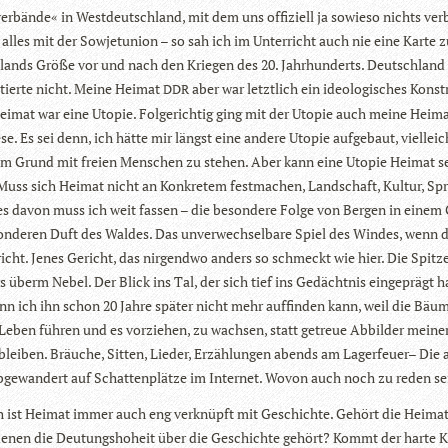
­ver­bände« in West­deutsch­land, mit dem uns offi­zi­ell ja sowieso nichts ver
 alles mit der Sowjet­union – so sah ich im Unter­richt auch nie eine Karte 
lands Größe vor und nach den Krie­gen des 20. Jahr­hun­derts. Deutsch­land 
­tierte nicht. Meine Hei­mat
aber war letzt­lich ein ideo­lo­gi­sches Kon­st
DDR
i­mat war eine Uto­pie. Fol­ge­rich­tig ging mit der Uto­pie auch meine Hei­ma
se. Es sei denn, ich hätte mir längst eine andere Uto­pie auf­ge­baut, viel­leic
em Grund mit freien Men­schen zu ste­hen. Aber kann eine Uto­pie Hei­mat s
uss sich Hei­mat nicht an Kon­kre­tem fest­ma­chen, Land­schaft, Kul­tur, Sp
s davon muss ich weit fas­sen – die beson­dere Folge von Ber­gen in einem 
n­de­ren Duft des Wal­des. Das unver­wech­sel­bare Spiel des Win­des, wenn 
bricht. Jenes Gericht, das nir­gendwo anders so schmeckt wie hier. Die Spitz
s überm Nebel. Der Blick ins Tal, der sich tief ins Gedächt­nis ein­ge­prägt h
n ich ihn schon 20 Jahre spä­ter nicht mehr auf­fin­den kann, weil die Bäum
 Leben füh­ren und es vor­zie­hen, zu wach­sen, statt getreue Abbil­der mei­ner
blei­ben. Bräu­che, Sit­ten, Lie­der, Erzäh­lun­gen abends am Lager­feuer– Die 
bge­wan­dert auf Schat­ten­plätze im Inter­net. Wovon auch noch zu reden se
ch ist Hei­mat immer auch eng ver­knüpft mit Geschichte. Gehört die Hei­mat
enen die Deu­tungs­ho­heit über die Geschichte gehört? Kommt der harte