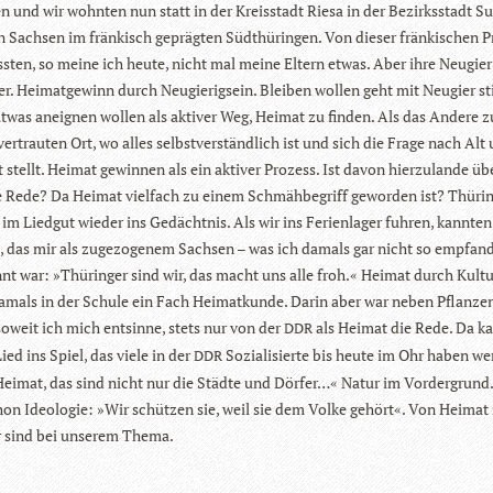
n und wir wohn­ten nun statt in der Kreis­stadt Riesa in der Bezirks­stadt Suh
n Sach­sen im frän­kisch gepräg­ten Süd­thü­rin­gen. Von die­ser frän­ki­schen 
s­ten, so meine ich heute, nicht mal meine Eltern etwas. Aber ihre Neu­gie
r. Hei­mat­ge­winn durch Neu­gie­rig­sein. Blei­ben wol­len geht mit Neu­gier sti
 Etwas aneig­nen wol­len als akti­ver Weg, Hei­mat zu fin­den. Als das Andere 
er­trau­ten Ort, wo alles selbst­ver­ständ­lich ist und sich die Frage nach Al
 stellt. Hei­mat gewin­nen als ein akti­ver Pro­zess. Ist davon hier­zu­lande ü
 Rede? Da Hei­mat viel­fach zu einem Schmäh­be­griff gewor­den ist? Thü­rin
m Lied­gut wie­der ins Gedächt­nis. Als wir ins Feri­en­la­ger fuh­ren, kann­te
, das mir als zuge­zo­ge­nem Sach­sen – was ich damals gar nicht so emp­fan
nt war: »Thü­rin­ger sind wir, das macht uns alle froh.« Hei­mat durch Kul­t
amals in der Schule ein Fach Hei­mat­kunde. Darin aber war neben Pflan­ze
 soweit ich mich ent­sinne, stets nur von der
als Hei­mat die Rede. Da k
DDR
Lied ins Spiel, das viele in der
Sozia­li­sierte bis heute im Ohr haben we
DDR
ei­mat, das sind nicht nur die Städte und Dör­fer…« Natur im Vor­der­grund
on Ideo­lo­gie: »Wir schüt­zen sie, weil sie dem Volke gehört«. Von Hei­mat
 sind bei unse­rem Thema.