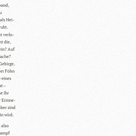
­band,
zu
als Hei­
rukt.
t ver­lo­
ht die,
ein? Auf
ra­che?
Gebirge,
der Föhn
e eines
at –
e ihr
 Erin­ne­
aber sind
in wird.
 also
 Kampf