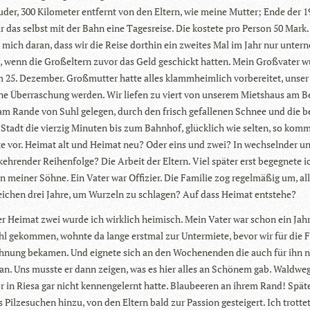
­der, 300 Kilo­me­ter ent­fernt von den Eltern, wie meine Mut­ter; Ende der 
r das selbst mit der Bahn eine Tages­reise. Die kos­tete pro Per­son 50 Mark.
e mich daran, dass wir die Reise dort­hin ein zwei­tes Mal im Jahr nur unter­
, wenn die Groß­el­tern zuvor das Geld geschickt hat­ten. Mein Groß­va­ter w
 25. Dezem­ber. Groß­mutter hatte alles klamm­heim­lich vor­be­rei­tet, unse
ine Über­ra­schung wer­den. Wir lie­fen zu viert von unse­rem Miets­haus am B
m Rande von Suhl gele­gen, durch den frisch gefal­le­nen Schnee und die b
e Stadt die vier­zig Minu­ten bis zum Bahn­hof, glück­lich wie sel­ten, so kom
e vor. Hei­mat alt und Hei­mat neu? Oder eins und zwei? In wech­seln­der un
eh­ren­der Rei­hen­folge? Die Arbeit der Eltern. Viel spä­ter erst begeg­nete i
n mei­ner Söhne. Ein Vater war Offi­zier. Die Fami­lie zog regel­mä­ßig um, all
ei­chen drei Jahre, um Wur­zeln zu schla­gen? Auf dass Hei­mat entstehe?
er Hei­mat zwei wurde ich wirk­lich hei­misch. Mein Vater war schon ein Jah
l gekom­men, wohnte da lange erst­mal zur Unter­miete, bevor wir für die F
­nung beka­men. Und eig­nete sich an den Wochen­en­den die auch für ihn 
n. Uns musste er dann zei­gen, was es hier alles an Schö­nem gab. Wald­weg
r in Riesa gar nicht ken­nen­ge­lernt hatte. Blau­bee­ren an ihrem Rand! Spä­
Pil­ze­su­chen hinzu, von den Eltern bald zur Pas­sion gestei­gert. Ich trot­te