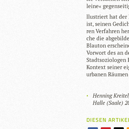
leine« gegen­sei­t
llus­triert hat der
ist, sei­nen Gedi
ren Ver­fah­ren her­
che die abge­bil­de
Blau­ton erschei­n
Vor­wort des an de
Stadt­so­zio­lo­ge
Kon­text sei­ner e
urba­nen Räu­men 
Hen­ning Krei­tel
Halle (Saale) 
DIESEN ARTIKE