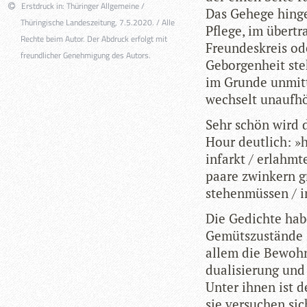
Erstdruck in: Thüringer Allgemeine /
Das Gehege hin­ge­
Thüringische Landeszeitung, 7.5.2020. / Alle
Pflege, im über­tr
Rechte beim Autor. Der Abdruck erfolgt mit
Freun­des­kreis o
freundlicher Genehmigung des Autors.
Gebor­gen­heit ste
im Grunde unmit­te
wech­selt unauf­h
Sehr schön wird d
Hour deut­lich: »h
infarkt / erlahm­t
paare zwin­kern gr
ste­hen­müs­sen / 
Die Gedichte habe
Gemüts­zu­stände 
allem die Bewoh­ne
dua­li­sie­rung un
Unter ihnen ist der
sie ver­su­chen si