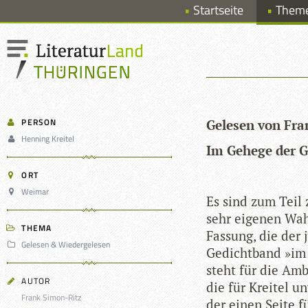
Startseite
Them
PERSON
Gele­sen von Fr
Henning Kreitel
Im Gehege der 
ORT
Weimar
Es sind zum Teil 
sehr eige­nen Wahr
THEMA
Fas­sung, die der 
Gelesen & Wiedergelesen
Gedicht­band »im s
steht für die Ambi
AUTOR
die für Krei­tel un
Frank Simon-Ritz
der einen Seite fü