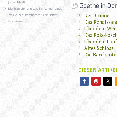
Jochen Klauß
Goethe in Dor
Die Exkursion entstand im Rahmen eines
Der Brunnen
Projeks der Literarischen Gesellschaft
Thüringen e.V.
Das Renaissan
Über dem Wei
Das Rokokosc
Über dem Fün
Altes Schloss
Die Bacchanti
DIESEN ARTIKE