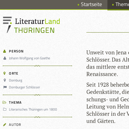
Startseite
Them
PERSON
Unweit von Jena e
Johann Wolfgang von Goethe
Schlös­ser. Das Al
das mitt­lere ent
Renaissance.
ORTE
Dornburg
Seit 1928 beher­b
Dornburger Schlösser
Gedenk­stätte, di
schungs- und Geden
THEMA
Lei­tung von Hel­
Literarisches Thüringen um 1800
Schlös­ser in der V
und Gärten.
AUTOR