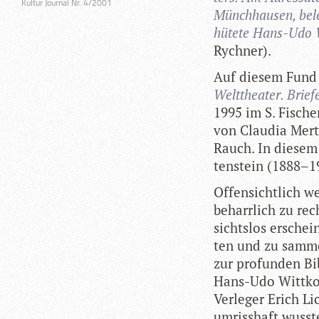
Kultur Journal Nr. 4/2001
Münch­hau­sen, bele
hütete Hans-Udo Wi
Rychner).
Auf die­sem Fund 
Welt­thea­ter. Bri
1995 im S. Fischer
von Clau­dia Mert
Rauch. In die­sem 
ten­stein (1888–1
Offen­sicht­lich w
beharr­lich zu re
sichts­los erschei
ten und zu sam­mel
zur pro­fun­den Bi
Hans-Udo Witt­ko
Ver­le­ger Erich L
umriss­haft wusst