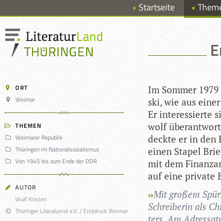
Startseite
Them
E
ORT
Im Som­mer 1979 
Weimar
ski, wie aus einer
Er inter­es­sierte
wolf über­ant­wor­
THEMEN
Weimarer Republik
deckte er in den Hi
Thüringen im Nationalsozialismus
einen Sta­pel Brie
Von 1945 bis zum Ende der DDR
mit dem Finanz­am
auf eine pri­vate 
AUTOR
Mit gro­ßem Spür­s
Wulf Kirsten
Schrei­be­rin als C
Thüringer Literaturrat e.V. / Erstdruck Weimar
ters. Am Adres­sa­t