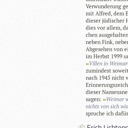
Ver­wun­de­rung g
mit Alfred, dem Ex
die­ser jüdi­scher
dies vor allem, da
chen aus­ge­hal­t
neben Fink, neben
Abge­se­hen von ei
im Herbst 1999 un
Vil­len in Wei­mar
zumin­dest soweit 
nach 1945 nicht w
Erin­ne­rungs­zei­
die­ser Namens­nen
sagen:
Wei­mar w
nichts von sich wis
spru­che ich dafü
Erich Lichtens