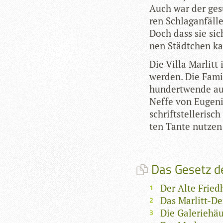
Auch war der gesu
ren Schlag­an­fäl­l
Doch dass sie sic
nen Städt­chen ka
Die Villa Mar­litt 
wer­den. Die Fami
hun­dert­wende au
Neffe von Euge­nie
schrift­stel­le­r
ten Tante nut­zen
Das Gesetz der
Der Alte Fried
Das Marlitt-D
Die Galeriehä