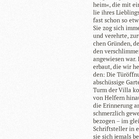
heim«, die mit ei
lie ihres Lieb­lin
fast schon so etw
Sie zog sich imm
und ver­ehrte, zu
chen Grün­den, den
den ver­schlim­mer
ange­wie­sen war.
erbaut, die wir he
den: Die Tür­öff­n
abschüs­sige Gar­
Turm der Villa ko
von Hel­fern hin­a
die Erin­ne­rung a
schmerz­lich gewe­
bezo­gen – im glei
Schrift­stel­ler in
sie sich jemals b