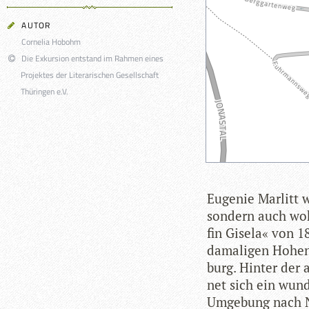
AUTOR
Cornelia Hobohm
Die Exkursion entstand im Rahmen eines
Projektes der Literarischen Gesellschaft
Thüringen e.V.
Euge­nie Mar­litt
son­dern auch woh
fin Gisela« von 1
dama­li­gen Hohen
burg. Hin­ter der
net sich ein wun­d
Umge­bung nach No