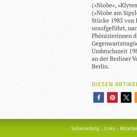
(»Niobe«, »Kly­tem
(»Niobe am Sipy­lo
Stü­cke 1985 von 
urauf­ge­führt, na
Phö­ni­zie­rin­nen
Gegen­warts­tra­g
Umbruchs­zeit 198
an der Ber­li­ner 
Berlin.
DIESEN ARTIKE
Seitenanfang
Links
Mitarbe