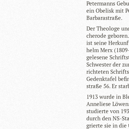
Peter­manns Gebur
ein Obe­lisk mit Po
Barbarastraße.
Der Theo­loge und 
che­rode gebo­ren. 
ist seine Her­kunf
helm Merx (1809–4
gele­sene Schrift­
Schwes­ter der zur
rich­te­ten Schrif
Gedenk­ta­fel bef
straße 56. Er sta
1913 wurde in Blei
Anne­liese Löwen­
stu­dierte von 19
durch den NS-Staa
grierte sie in die