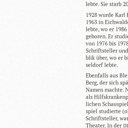
lebte. Sie starb 
1928 wurde Karl H
1963 in Eich­walde 
lebte, wo er 1986
gebo­ren. Er stu­d
von 1976 bis 1978 V
Schrift­stel­ler un
blik über, wo er 
sel­dorf lebte.
Eben­falls aus Bl
Berg, der sich spä­
Namen machte. Nac
als Hilfs­kran­ken
li­chen Schau­spie
spiel stu­dierte (
Schrift­stel­ler,
Thea­ter. In der
D