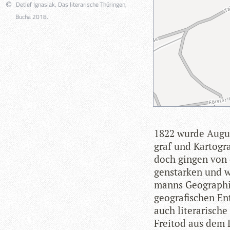
Detlef Ignasiak, Das literarische Thüringen,
Bucha 2018.
1822 wurde August
graf und Kar­to­gr
doch gin­gen von d
gen­star­ken und w
manns Geo­gra­phi­
geo­gra­fi­schen E
auch lite­ra­ri­sc
Frei­tod aus dem 