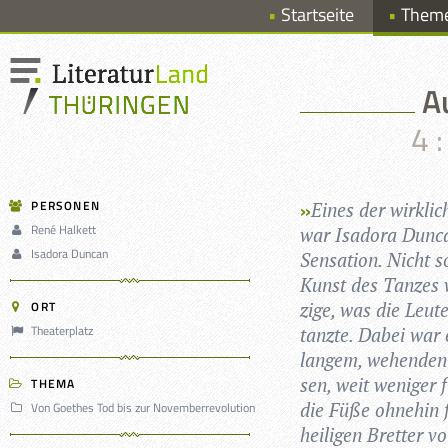
Startseite
Them
A
4 
PERSONEN
Eines der wirk­lic
René Halkett
war Isa­dora Dun­ca
Isadora Duncan
Sen­sa­tion. Nicht 
Kunst des Tan­zes 
ORT
zige, was die Leute
Theaterplatz
tanzte. Dabei war es
lan­gem, wehen­den
sen, weit weni­ger f
THEMA
die Füße ohne­hin 
Von Goethes Tod bis zur Novemberrevolution
hei­li­gen Bret­ter