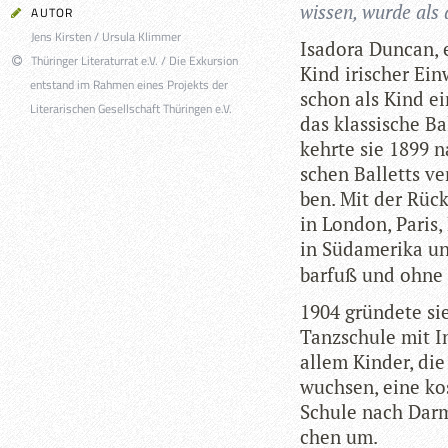
wis­sen, wurde als
AUTOR
Jens Kirsten / Ursula Klimmer
Isa­dora Dun­can,
Thüringer Literaturrat e.V. / Die Exkursion
Kind iri­scher Ein
entstand im Rahmen eines Projekts der
schon als Kind ei
Literarischen Gesellschaft Thüringen e.V.
das klas­si­sche B
kehrte sie 1899 na
schen Bal­letts ve
ben. Mit der Rück
in Lon­don, Paris, 
in Süd­ame­rika u
bar­fuß und ohne 
1904 grün­dete si
Tanz­schule mit In
allem Kin­der, die
wuch­sen, eine kos
Schule nach Darm
chen um.