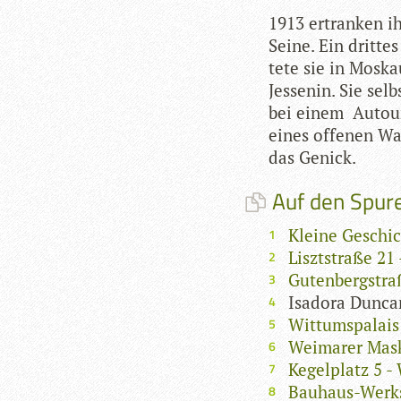
1913 ertran­ken ih
Seine. Ein drit­te
tete sie in Mos­ka
Jes­se­nin. Sie sel
bei einem Auto­un­
eines offe­nen Wag
das Genick.
Auf den Spure
Kleine Geschic
Lisztstraße 21
Gutenbergstraß
Isadora Dunca
Wittumspalais
Weimarer Mas
Kegelplatz 5 
Bauhaus-Werks