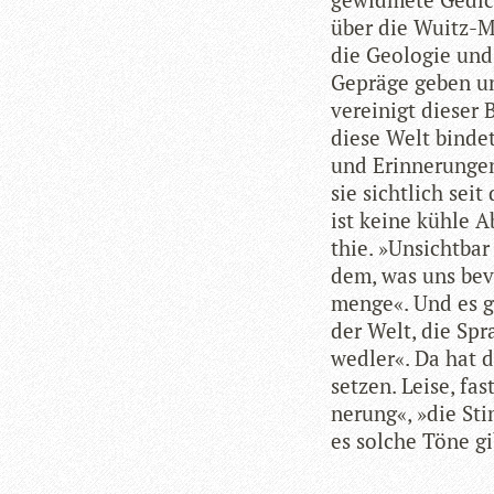
über die Wuitz-Mum
die Geo­lo­gie und
Gepräge geben und 
ver­ei­nigt die­se
diese Welt bin­det
und Erin­ne­run­g
sie sicht­lich seit
ist keine kühle Ab
thie. »Unsicht­ba
dem, was uns bevo
menge«. Und es g
der Welt, die Spra­
wed­ler«. Da hat d
set­zen. Leise, fa
ne­rung«, »die St
es sol­che Töne gi