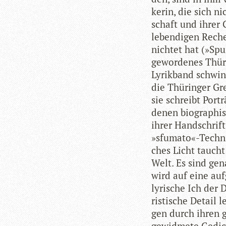
ke­rin, die sich n
schaft und ihrer 
leben­di­gen Reche
nich­tet hat (»Spu
gewor­de­nes Thü­r
Lyrik­band schwing
die Thü­rin­ger Gr
sie schreibt Por­tr
denen bio­gra­phi­
ihrer Hand­schrif
»sfumato«-Technik
ches Licht taucht 
Welt. Es sind gena
wird auf eine auf­
lyri­sche Ich der 
ris­ti­sche Detail
gen durch ihren g
gewid­mete Gedich