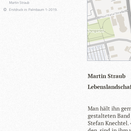
Martin Straub
Erstdruck in: Palmbaum 1-2019.
Mar­tin Straub
Lebens­land­schaf
Man hält ihn gern 
gestal­te­ten Band
Ste­fan Knech­tel
den, sind in ihm 