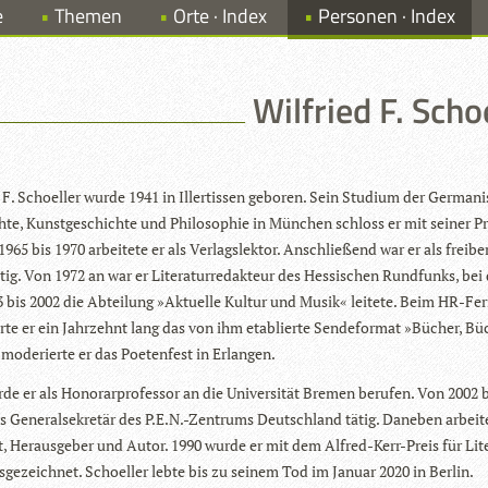
e
Themen
Orte · Index
Personen · Index
Wilfried F. Scho
 F. Schoel­ler wurde 1941 in Iller­tis­sen gebo­ren. Sein Stu­dium der Ger­ma­nis
te, Kunst­ge­schichte und Phi­lo­so­phie in Mün­chen schloss er mit sei­ner P
1965 bis 1970 arbei­tete er als Ver­lags­lek­tor. Anschlie­ßend war er als frei­be­r
tig. Von 1972 an war er Lite­ra­tur­re­dak­teur des Hes­si­schen Rund­funks, be
 bis 2002 die Abtei­lung »Aktu­elle Kul­tur und Musik« lei­tete. Beim HR-Fer
rte er ein Jahr­zehnt lang das von ihm eta­blierte Sen­de­for­mat »Bücher, Bü
mode­rierte er das Poe­ten­fest in Erlangen.
e er als Hono­rar­pro­fes­sor an die Uni­ver­si­tät Bre­men beru­fen. Von 2002 
ls Gene­ral­se­kre­tär des P.E.N.-Zentrums Deutsch­land tätig. Dane­ben arbei­te
st, Her­aus­ge­ber und Autor. 1990 wurde er mit dem Alfred-Kerr-Preis für Lite­
us­ge­zeich­net. Schoel­ler lebte bis zu sei­nem Tod im Januar 2020 in Berlin.