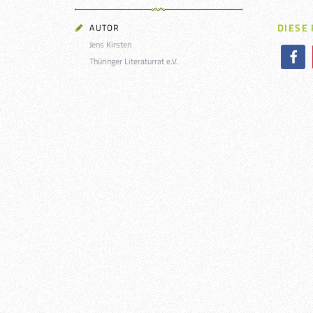
DIESE
AUTOR
Jens Kirsten
Thüringer Literaturrat e.V.