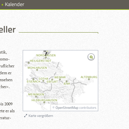
Kalender
eller
­tik,
ro­mo­
uf­li­cher
i dem er
n­se­hen
cher«.
bis 2009
©
OpenStreetMap
contributors
te er als
Karte vergrößern
ra­tur­