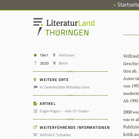
Startseit
1941
Illertissen
Wil­fried
2020
Berlin
Geschich
tion ab. 
Autor tä
WEITERE ORTE
von 1993
Gedenkstätte Mittelbau Dora
KZ
mode­rie
Ab 1995 
ARTIKEL
Eugen Kogon – »Der SS-Staat«
2000 wurd
war er a
Publi­zi
WEITERFÜHRENDE INFORMATIONEN
kri­tik a
Wilfried F. Schoeller