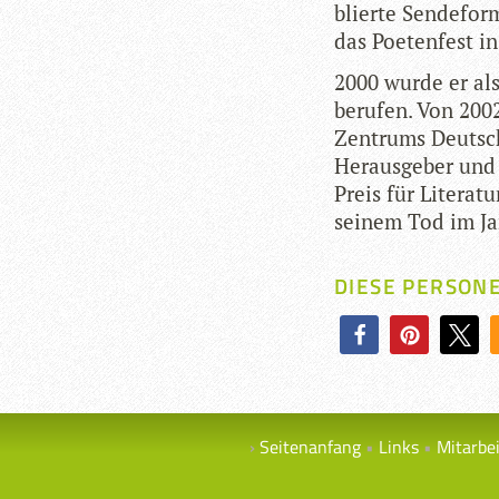
blierte Sen­de­fo
das Poe­ten­fest i
2000 wurde er als 
beru­fen. Von 2002
Zentrums Deutsch­l
Her­aus­ge­ber un
Preis für Lite­ra­tu
sei­nem Tod im Ja
DIESE PERSON
Seitenanfang
Links
Mitarbe