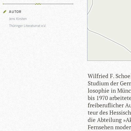
AUTOR
Jens Kirsten
Thüringer Literaturrat e.V.
Wil­fried F. Schoel
Stu­dium der Ger­m
lo­so­phie in Mün­
bis 1970 arbei­tete
frei­be­ruf­li­cher
teur des Hes­si­s
die Abtei­lung »Ak
Fern­se­hen mode­