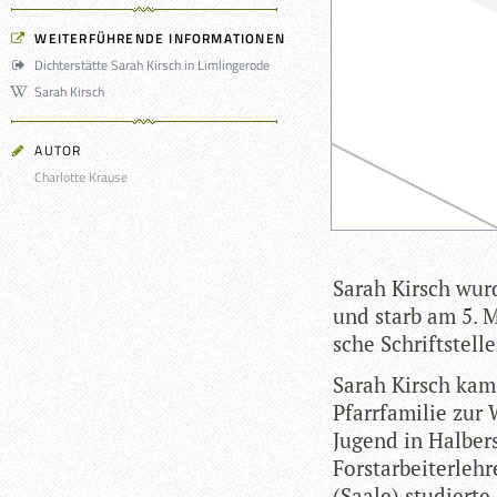
WEITERFÜHRENDE INFORMATIONEN
Dichterstätte Sarah Kirsch in Limlingerode
Sarah Kirsch
AUTOR
Charlotte Krause
Sarah Kirsch wurd
und starb am 5. M
sche Schriftstelle
Sarah Kirsch kam 
Pfarr­fa­mi­lie zu
Jugend in Hal­ber
Forst­ar­bei­ter­le
(Saale) stu­dierte