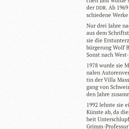
chen Jahr wurde si
der
. Ab 1969
DDR
schie­dene Werke 
Nur drei Jahre na
aus dem Schrift­st
sie die Erst­un­ter
bür­ge­rung Wolf 
Sonst nach West-B
1978 wurde sie Mit
na­len Autoren­ver
tin der Villa Mas
gang von Schwe­i­n
den Jahre zusam
1992 lehnte sie ei
Künste ab, da diese
heit Unter­schlupf
Grimm-Pro­fes­sur) 