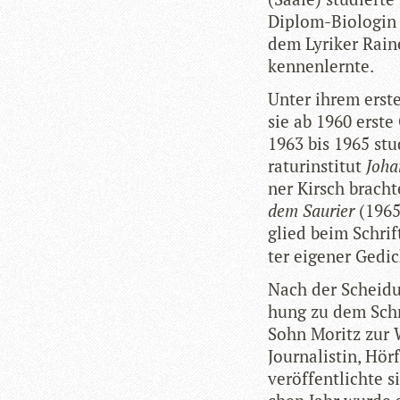
Diplom-Bio­lo­gin
dem Lyri­ker Rai­ne
kennenlernte.
Unter ihrem ers­
sie ab 1960 erste 
1963 bis 1965 stu
ra­tur­in­sti­tut
Joha
ner Kirsch bracht
dem Sau­rier
(1965
glied beim Schrift
ter eige­ner Gedi
Nach der Schei­d
hung zu dem Schrif
Sohn Moritz zur W
Jour­na­lis­tin, Hör
ver­öf­fent­lichte 