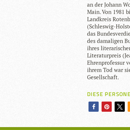
an der Johann Wolf
Main. Von 1981 bi
Land­kreis Roten­
(Schles­wig-Hol­st
das Bun­des­ver­di
des dama­li­gen Bu
ihres lite­ra­ri­s
Lite­ra­tur­preis 
Ehren­pro­fes­sur 
ihrem Tod war sie
Gesellschaft.
DIESE PERSON