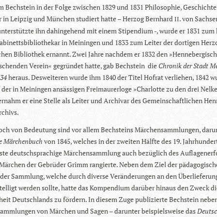
 Bech­stein in der Folge zwi­schen 1829 und 1831 Phi­lo­so­phie, Geschicht
tur in Leip­zig und Mün­chen stu­diert hatte – Her­zog Bern­hard
. von Sach­s
II
unter­stützte ihn dahin­ge­hend mit einem Sti­pen­dium -, wurde er 1831 zum 
abi­netts­bi­blio­the­kar in Mei­nin­gen und 1833 zum Lei­ter der dor­ti­gen Her­z
i­chen Biblio­thek ernannt. Zwei Jahre nach­dem er 1832 den »Hen­ne­ber­gisch
­schen­den Ver­ein« gegrün­det hatte, gab Bech­stein die
Chro­nik der Stadt Me
834
her­aus. Des­wei­te­ren wurde ihm 1840 der Titel Hof­rat ver­lie­hen, 1842 w
 der in Mei­nin­gen ansäs­si­gen Frei­mau­rer­loge »Char­lotte zu den drei Nel­
r­nahm er eine Stelle als Lei­ter und Archi­var des Gemein­schaft­li­chen Hen­n
rchivs.
ch von Bedeu­tung sind vor allem Bech­steins Mär­chen­samm­lun­gen, dar­un
e Mär­chen­buch
von 1845, wel­ches in der zwei­ten Hälfte des 19. Jahr­hun­der
este deutsch­spra­chige Mär­chen­samm­lung auch bezüg­lich des Auf­la­gen­er­f
Mär­chen der Gebrü­der Grimm ran­gierte. Neben dem Ziel der päd­ago­gi­sc
 der Samm­lung, wel­che durch diverse Ver­än­de­run­gen an den Über­lie­fe­run
tel­ligt wer­den sollte, hatte das Kom­pen­dium dar­über hin­aus den Zweck d
­heit Deutsch­lands zu för­dern. In die­sem Zuge publi­zierte Bech­stein neb
Samm­lun­gen von Mär­chen und Sagen – dar­un­ter bei­spiels­weise das
Deut­s