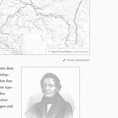
©
OpenStreetMap
contributors
Karte verkleinern
unter dem
 Adop­
chte ihm
eine Apo­
­den
r­chen
n­gen und