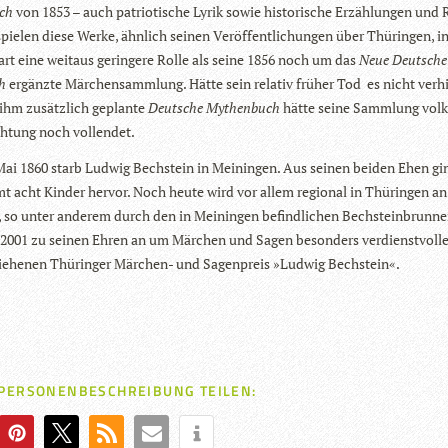
uch
von 1853 – auch patrio­ti­sche Lyrik sowie his­to­ri­sche Erzäh­lun­gen un
ie­len diese Werke, ähn­lich sei­nen Ver­öf­fent­li­chun­gen über Thü­rin­gen, i
rt eine weit­aus gerin­gere Rolle als seine 1856 noch um das
Neue Deut­sch
ch
ergänzte Mär­chen­samm­lung. Hätte sein rela­tiv frü­her Tod es nicht ver­hi
ihm zusätz­lich geplante
Deut­sche Mythen­buch
hätte seine Samm­lung volks
h­tung noch vollendet.
ai 1860 starb Lud­wig Bech­stein in Mei­nin­gen. Aus sei­nen bei­den Ehen gi
amt acht Kin­der her­vor. Noch heute wird vor allem regio­nal in Thü­rin­gen an
t, so unter ande­rem durch den in Mei­nin­gen befind­li­chen Bech­stein­brun­n
 2001 zu sei­nen Ehren an um Mär­chen und Sagen beson­ders ver­dienst­volle
lie­he­nen Thü­rin­ger Mär­chen- und Sagen­preis »Lud­wig Bechstein«.
 PERSONENBESCHREIBUNG TEILEN: