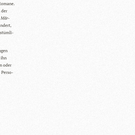
d Romane.
n der
e Mär­
n­dert,
­tüm­li­
n­gen
 ihn
en oder
 Per­so­