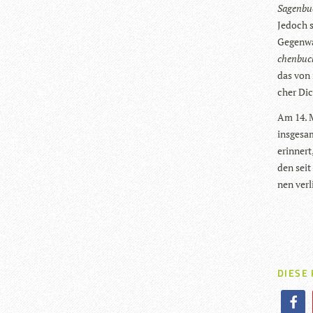
Sagen­b
Jedoch sp
Gegen­wa
chen­bu
das von 
cher Dic
Am 14. M
ins­ge­s
erin­ner
den seit
nen ver­
DIESE