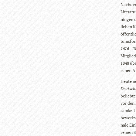
Nach­dem
Lite­ra­
nin­gen 
li­chen K
öffent­l
tums­for
1676–1
Mit­glied
1848 übe
schen A
Heute no
Deut­sch
belieb­t
vor den 
sam­keit
bewerk­s
nale Ein
sei­nen 