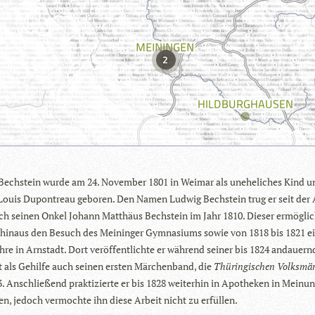
2
Bech­stein wurde am 24. Novem­ber 1801 in Wei­mar als unehe­li­ches Kind 
uis Dupont­reau gebo­ren. Den Namen Lud­wig Bech­stein trug er seit der
ch sei­nen Onkel Johann Mat­thäus Bech­stein im Jahr 1810. Die­ser ermög­li
 hin­aus den Besuch des Mei­nin­ger Gym­na­si­ums sowie von 1818 bis 1821 
ehre in Arn­stadt. Dort ver­öf­fent­lichte er wäh­rend sei­ner bis 1824 andau­ern
it als Gehilfe auch sei­nen ers­ten Mär­chen­band, die
Thü­rin­gi­schen Volks­mä
. Anschlie­ßend prak­ti­zierte er bis 1828 wei­ter­hin in Apo­the­ken in Mei­nu
gen, jedoch ver­mochte ihn diese Arbeit nicht zu erfüllen.