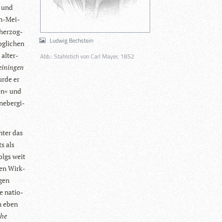
e und
en-Mei­
her­zog­
Ludwig Bechstein
og­li­chen
 alter­
Abb.: Stahlstich von Carl Mayer, 1852
i­nin­gen
urde er
ken« und
e­ber­gi­
­ter das
ts als
olgs weit
hen Wirk­
­gen
ie natio­
en eben
che