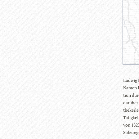
Lud­wig 
Namen Lo
tion dur
dar­über
the­ker­l
Tätig­ke
von 1823
Sal­zun­