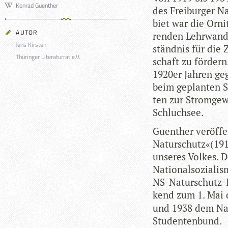
Konrad Guenther
des Frei­bur­ger N
biet war die Orni­
AUTOR
ren­den Lehr­wan­
Jens Kirsten
ständ­nis für die
Thüringer Literaturrat e.V.
schaft zu för­dern
1920er Jah­ren geg
beim geplan­ten S
ten zur Strom­ge­
Schluchsee.
Guen­ther ver­öf­fe
Naturschutz«(1910
unse­res Vol­kes. 
Natio­nal­so­zia­li
NS-Natur­schutz-I
kend zum 1. Mai
und 1938 dem Natio
Studentenbund.