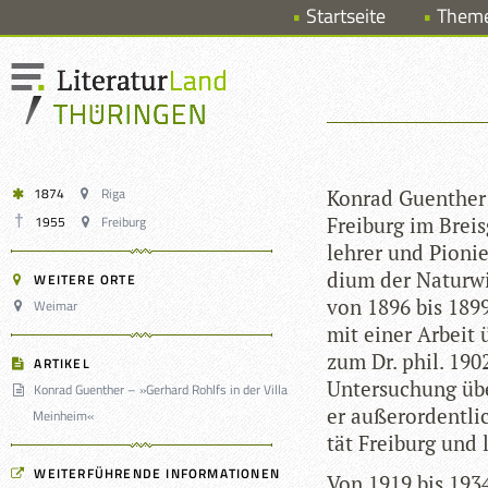
Startseite
Them
1874
Riga
Kon­rad Guen­ther
1955
Freiburg
Frei­burg im Breis
leh­rer und Pio­n
dium der Natur­wis
WEITERE ORTE
von 1896 bis 1899
Weimar
mit einer Arbeit ü
zum Dr. phil. 1902 
ARTIKEL
Unter­su­chung übe
Konrad Guenther – »Gerhard Rohlfs in der Villa
er außer­or­dent­li
Meinheim«
tät Frei­burg und 
WEITERFÜHRENDE INFORMATIONEN
Von 1919 bis 1934