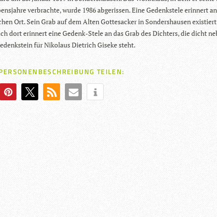
ens­jahre ver­brachte, wurde 1986 abge­ris­sen. Eine Gedenk­stele erin­nert a
i­schen Ort. Sein Grab auf dem Alten Got­tes­acker in Son­ders­hau­sen exis­tier
ch dort erin­nert eine Gedenk-Stele an das Grab des Dich­ters, die dicht n
denk­stein für Niko­laus Diet­rich Giseke steht.
 PERSONENBESCHREIBUNG TEILEN: