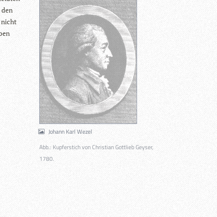
n den
t nicht
eben
Johann Karl Wezel
Abb.: Kupferstich von Christian Gottlieb Geyser,
1780.