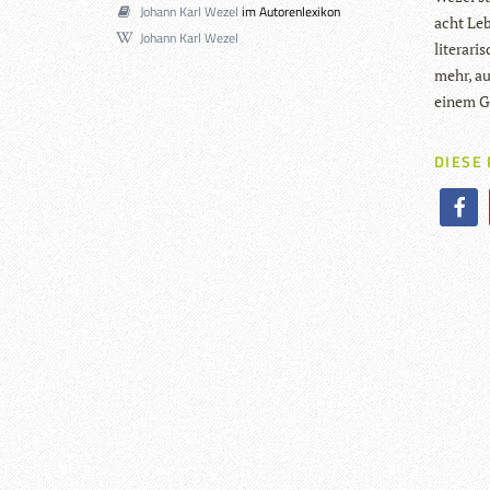
Johann Karl Wezel
im Autorenlexikon
acht Leb
Johann Karl Wezel
lite­ra­r
mehr, au
einem Ge
DIESE