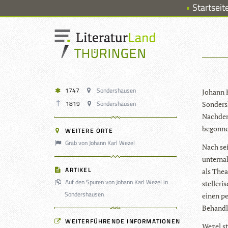
Startseit
1747
Sondershausen
Johann K
1819
Sondershausen
Son­ders­
Nach­dem 
begon­ne
WEITERE ORTE
Grab von Johann Karl Wezel
Nach sei
unter­na
ARTIKEL
als Thea
Auf den Spuren von Johann Karl Wezel in
stel­le­r
Sondershausen
einen per
Behandl
WEITERFÜHRENDE INFORMATIONEN
Wezel st