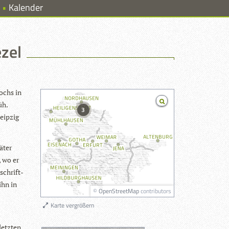
Kalender
zel
ochs in
üh.
3
eip­zig
­ter
, wo er
 schrift­
 ihn in
©
OpenStreetMap
contributors
Karte vergrößern
etz­ten