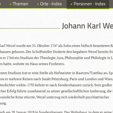
e
Themen
Orte · Index
Personen · Index
Johann Karl We
arl Wezel wurde am 31. Okto­ber 1747 als Sohn eines höfisch beam­te­ten K
hau­sen gebo­ren. Der Schrift­stel­ler för­derte den begab­ten Wezel bereits fr
er 1764 ein Stu­dium der Theo­lo­gie, Jura, Phi­lo­so­phie und Phi­lo­lo­gie in L
n hatte, wohnte im Haus sei­nes Förderers.
­nem Stu­dium trat er eine Stelle als Hof­meis­ter in Bautzen/Trattlau an. Spä
hm er meh­rere Rei­sen nach Sankt Peters­burg, Paris und Lon­don und Wien
­ter­dich­ter wirkte. 1793 kehrte er nach Son­ders­hau­sen zurück. Sein gro­ßer
i­scher Erfolg führte zuneh­mend zu sei­ner gesell­schaft­li­chen Iso­lie­rung, die
­sön­li­che Krise stürzte, Wezel unter­zog sich wie­der­holt psych­ia­tri­scher
ung.
arb am 28. Januar 1819 in Son­ders­hau­sen. Das Wohn­haus, in dem er seine l