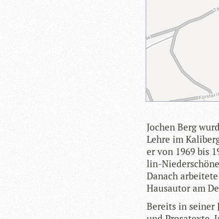
Jochen Berg wurde
Lehre im Kali­berg­
er von 1969 bis 19
lin-Nie­der­schö­n
Danach arbei­tete 
Haus­au­tor am De
Bereits in sei­ner
und Pro­sa­texte. 