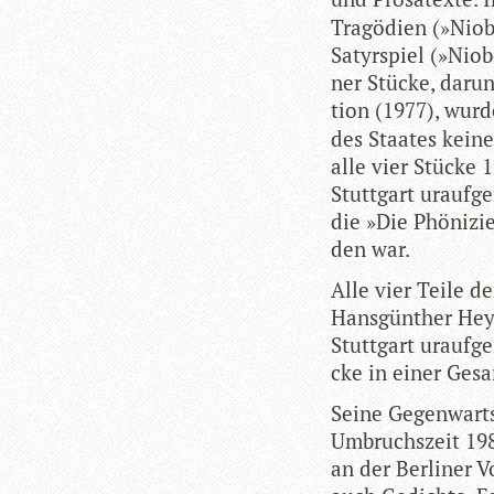
Tra­gö­dien (»Niob
Satyr­spiel (»Niob
ner Stü­cke, dar­u
tion (1977), wur­
des Staa­tes kein
alle vier Stü­cke
Stutt­gart urauf­g
die »Die Phö­ni­zie
den war.
Alle vier Teile de
Hans­gün­ther Hey
Stutt­gart urauf­g
cke in einer Gesa
Seine Gegen­warts
Umbruchs­zeit 198
an der Ber­li­ner