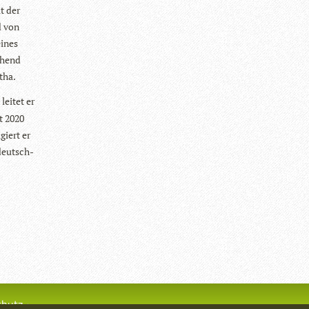
t der
d von
eines
e­hend
otha.
lei­tet er
it 2020
­giert er
 deutsch-
chutz