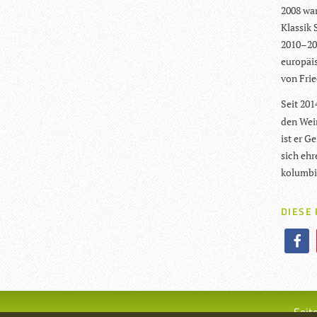
2008 war
Klas­sik
2010–201
euro­päi
von Fried
Seit 201
den Wei­m
ist er Ge
sich ehr
kolum­bi
DIESE
Seit