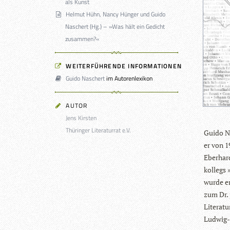
als Kunst
Helmut Hühn, Nancy Hünger und Guido
Naschert (Hg.) – »Was hält ein Gedicht
zusammen?«
WEITERFÜHRENDE INFORMATIONEN
Guido Naschert
im Autorenlexikon
AUTOR
Jens Kirsten
Thüringer Literaturrat e.V.
Guido Na
er von 1
Eber­har
kol­legs 
wurde er 
zum Dr. 
Lite­ra­t
Lud­wig-