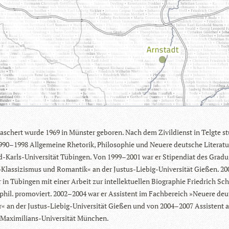
schert wurde 1969 in Müns­ter gebo­ren. Nach dem Zivil­dienst in Telgte stu
990–1998 All­ge­meine Rhe­to­rik, Phi­lo­so­phie und Neuere deut­sche Lite­ra­t
d-Karls-Uni­ver­si­tät Tübin­gen. Von 1999–2001 war er Sti­pen­diat des Gra­du­
»Klas­si­zis­mus und Roman­tik« an der Jus­tus-Lie­big-Uni­ver­si­tät Gie­ßen. 20
in Tübin­gen mit einer Arbeit zur intel­lek­tu­el­len Bio­gra­phie Fried­rich Sch
phil. pro­mo­viert. 2002–2004 war er Assis­tent im Fach­be­reich »Neuere deu
ur« an der Jus­tus-Lie­big-Uni­ver­si­tät Gie­ßen und von 2004–2007 Assis­tent 
Maxi­mi­li­ans-Uni­ver­si­tät München.