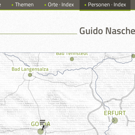
e
Themen
Orte · Index
Personen · Index
Guido Nasche