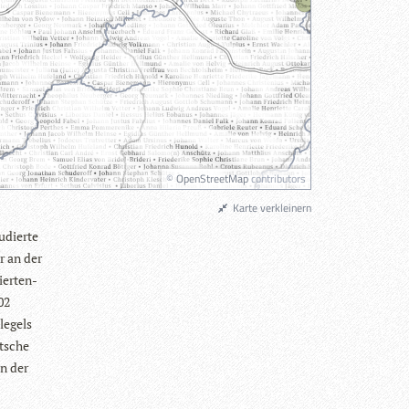
©
OpenStreetMap
contributors
Karte verkleinern
­dierte
ur an der
ier­ten­
02
le­gels
t­sche
an der