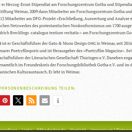
 er Her­zog-Ernst-Sti­pen­diat am For­schungs­zen­trum Gotha und Sti­pen­dia
 Stif­tung Wei­mar, 2009 dann Mit­ar­bei­ter am For­schungs­zen­trum Gotha un
2 Mit­ar­bei­ter am DFG-Pro­jekt »Erschlie­ßung, Aus­wer­tung und Ana­lyse 
­schen Netz­wer­kes des pro­tes­tan­ti­schen Non­kon­for­mis­mus um 1700 aus­g
­rich Breck­lings ›cata­lo­gus tes­tium veri­ta­tis‹« am For­schungs­zen­trum G
4 ist er Geschäfts­füh­rer der Gato
Mono Design
in Wei­mar, seit 2016 
&
OHG
a­rer Poe­try­film­preis und ist Her­aus­ge­ber des »Poe­try­film Maga­zins«. Se
schäfts­füh­rer der Lite­ra­ri­schen Gesell­schaft Thü­rin­gen e.V. Dane­ben enga
en­amt­lich im Freun­des­kreis der For­schungs­bi­blio­thek Gotha e.V. und im
a­ni­schen Kul­tur­aus­tausch. Er lebt in Weimar.
 PERSONENBESCHREIBUNG TEILEN:
enanfang
Links
Mitarbeitende
Kontakt
Impressum | Datens