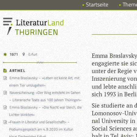
Startseite
Them
1971
Erfurt
Emma Bras­lavsky
enga­gierte sie si
unter der Regie vo
ARTIKEL
Insze­nie­rung vo
Emma Braslavsky – »Leben ist keine Art, mit
einem Tier umzugehen«
und lebte anschli
Neuerscheinung: »Der Weg entsteht im Gehen
sich 1993 in Ber­l
– Literarische Texte aus 100 Jahren Thüringen«
Sie stu­dierte an 
Emma Braslavsky – »Die Nacht war bleich, die
Lomo­no­sov-Uni­ve
Lichter blinkten«
nal Uni­ver­sity 
»
Frauen in Literatur und Gesellschaft« –
Social Sci­en­ces 
Podiumsgespräch am 4.9.2020 im Kultur:
halt in Tel Aviv;
Haus Dacheröden Erfurt