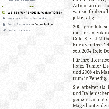
Artium an der Hum­
war sie frei­be­ruf
WEITERFÜHRENDE INFORMATIONEN
jekte tätig.
Website von Emma Braslavsky
Emma Braslavsky
im Autorenlexikon
2002 grün­dete si
Emma Braslavsky
mit der ame­ri­ka­
Cole. Sie ist Mit­b
Kunst­ver­eins »Gd
seit 2004 freie Do
Für ihre lite­ra­r
Franz-Tum­ler-Lite
und 2008 ein Mas­
trum in Venedig.
Sie arbei­tet als l
und Ita­lie­ni­sch
gemein­sam mit de
Magerl unter dem 