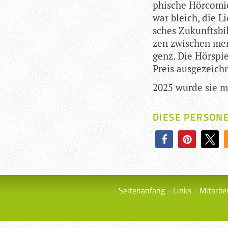
phi­sche Hör­co­
war bleich, die Lic
sches Zukunfts­bil
zen zwi­schen mens
genz. Die Hör­spi
Preis aus­ge­zeich­
2025 wurde sie mit
DIESE PERSON
Seitenanfang
Links
Mitarbe