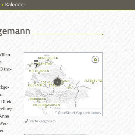
Kalender
agemann
il­len
s
h Däne­
2
k­ge­
n.
s Direk­
tel­lung
©
OpenStreetMap
contributors
n Anna
Karte vergrößern
 Wie­
er