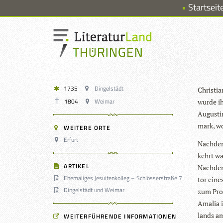
Startseit
1735
Dingelstädt
Chris­ti
1804
Weimar
wurde ih
Augus­ti
mark, wo
WEITERE ORTE
Erfurt
Nach­dem
kehrt wa
ARTIKEL
Nach­dem
Ehemaliges Jesuitenkolleg – Schlösserstraße 7
tor eines
Dingelstädt und Weimar
zum Pro­
Ama­lia i
lands am
WEITERFÜHRENDE INFORMATIONEN