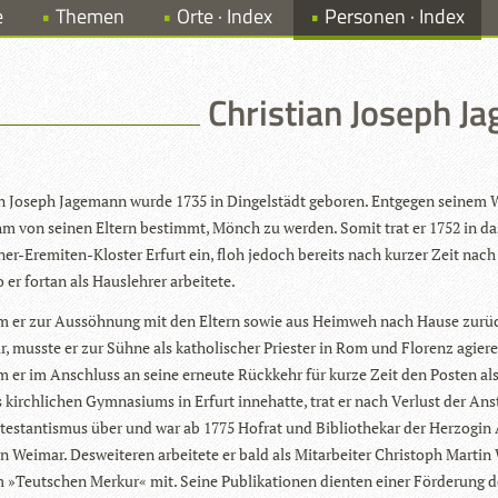
e
Themen
Orte · Index
Personen · Index
Christian Joseph J
an Joseph Jage­mann wurde 1735 in Din­gel­städt gebo­ren. Ent­ge­gen sei­nem W
m von sei­nen Eltern bestimmt, Mönch zu wer­den. Somit trat er 1752 in da
­ner-Ere­mi­ten-Klos­ter Erfurt ein, floh jedoch bereits nach kur­zer Zeit nac
 er fortan als Haus­leh­rer arbeitete.
 er zur Aus­söh­nung mit den Eltern sowie aus Heim­weh nach Hause zurüc
r, musste er zur Sühne als katho­li­scher Pries­ter in Rom und Flo­renz agie­re
 er im Anschluss an seine erneute Rück­kehr für kurze Zeit den Pos­ten al
 kirch­li­chen Gym­na­si­ums in Erfurt inne­hatte, trat er nach Ver­lust der Ans
tes­tan­tis­mus über und war ab 1775 Hof­rat und Biblio­the­kar der Her­zo­gi
n Wei­mar. Des­wei­te­ren arbei­tete er bald als Mit­ar­bei­ter Chris­toph Mar­tin
 »Teut­schen Mer­kur« mit. Seine Publi­ka­tio­nen dien­ten einer För­de­rung d