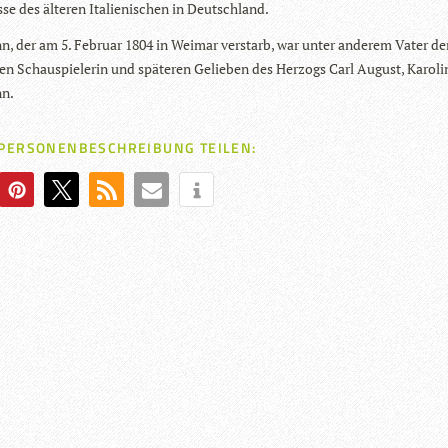
se des älte­ren Ita­lie­ni­schen in Deutschland.
n, der am 5. Februar 1804 in Wei­mar ver­starb, war unter ande­rem Vater de
en Schau­spie­le­rin und spä­te­ren Gelie­ben des Her­zogs Carl August, Karo­li
n.
 PERSONENBESCHREIBUNG TEILEN: