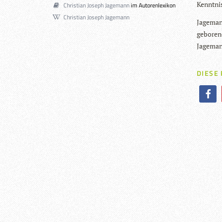
Kennt­nis
Christian Joseph Jagemann
im Autorenlexikon
Christian Joseph Jagemann
Jage­man
gebo­re­n
Jageman
DIESE