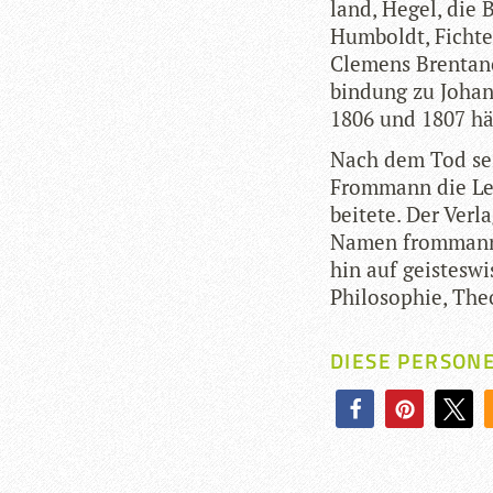
land, Hegel, die B
Hum­boldt, Fichte,
Cle­mens Bren­tan
bin­dung zu Johan
1806 und 1807 hä
Nach dem Tod sei­
From­mann die Lei­
bei­tete. Der Ver­
Namen from­mann-h
hin auf geis­tes­wis
Phi­lo­so­phie, The
DIESE PERSON