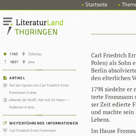
Startseite
Them
1765
Züllichau
Carl Fried­rich E
1837
Jena
Polen) als Sohn ei
Ber­lin absol­viert
den elter­li­chen 
ARTIKEL
Auf den Spuren von Carl Friedrich Ernst
1798 sie­delte er 
Frommann in Jena
terte From­mann s
»
Abends bei Wolff, hier traf ich Hase« –
ser Zeit edierte 
Andersen in Jena
und machte sein H
Lebens.
WEITERFÜHRENDE INFORMATIONEN
Im Hause From­mann
Carl Friedrich Ernst Frommann