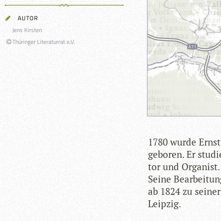
AUTOR
Jens Kirsten
Thüringer Literaturrat e.V.
1780 wurde Ernst 
gebo­ren. Er stu­di
tor und Orga­nist.
Seine Bear­bei­tu
ab 1824 zu sei­ner
Leipzig.