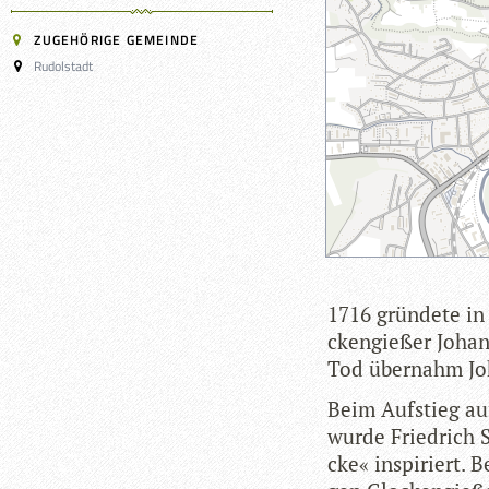
ZUGEHÖRIGE GEMEINDE
Rudolstadt
1716 grün­dete i
cken­gie­ßer Johan
Tod über­nahm Jo
Beim Auf­stieg au
wurde Fried­rich S
cke« inspi­riert. 