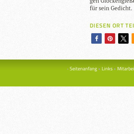
gen Glo­cken­gie­ß
für sein Gedicht.
DIESEN ORT TE
Seitenanfang
Links
Mitarbe