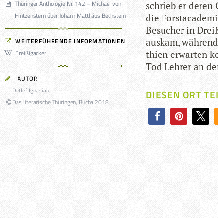
Thüringer Anthologie Nr. 142 – Michael von
schrieb er deren 
Hintzenstern über Johann Matthäus Bechstein
die Forsta­ca­de­mi
Besu­cher in Drei­
aus­kam, wäh­rend
WEITERFÜHRENDE INFORMATIONEN
Dreißigacker
thien erwar­ten k
Tod Leh­rer an d
AUTOR
Detlef Ignasiak
DIESEN ORT TE
Das literarische Thüringen, Bucha 2018.