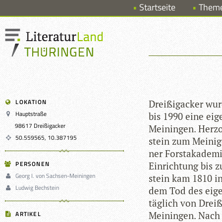
Startseite
Them
LOKATION
Drei­ßig­acker wu
Hauptstraße
bis 1990 eine eig
98617 Dreißigacker
Mei­nin­gen. Her­
50.559565, 10.387195
stein zum Mei­ni­ge
ner Forst­aka­de­m
PERSONEN
Ein­rich­tung bis 
Georg I. von Sachsen-Meiningen
stein kam 1810 in
Ludwig Bechstein
dem Tod des eige­
täg­lich von Drei
ARTIKEL
Mei­nin­gen. Nach