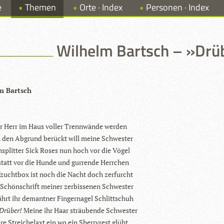
e
Themen
Orte · Index
Personen · Index
Wilhelm Bartsch – »Drüb
m Bartsch
 Herr im Haus vol­ler Trenn­wände werden
n den Abgrund berückt will meine Schwester
­split­ter Sick Roses nun hoch vor die Vögel
statt vor die Hunde und gur­rende Herrchen
­zucht­box ist noch die Nacht doch zerfurcht
Schön­schrift mei­ner zer­bis­se­nen Schwester
hrt ihr demant­ner Fin­ger­na­gel Schlittschuh
Drü­ber!
Meine ihr Haar sträu­bende Schwester
re Strei­chelaxt ein wo ein Sher­ry­rest glüht