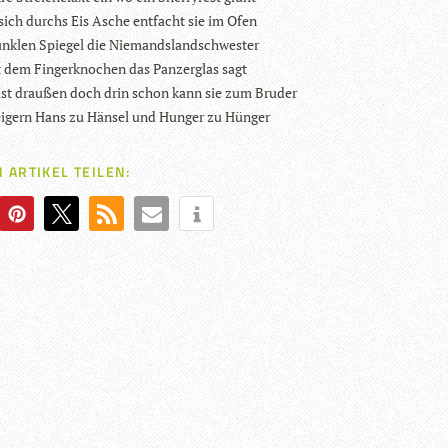
sich durchs Eis Asche ent­facht sie im Ofen
nk­len Spie­gel die Niemandslandschwester
t dem Fin­ger­kno­chen das Pan­zer­glas sagt
ist drau­ßen doch drin schon kann sie zum Bruder
i­gern Hans zu Hän­sel und Hun­ger zu Hünger
 ARTIKEL TEILEN: