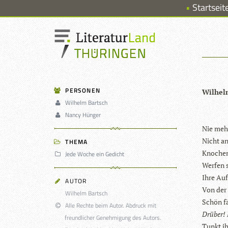
Startseit
PERSONEN
Wil­hel
Wilhelm Bartsch
Nancy Hünger
Nie mehr
Nicht a
THEMA
Kno­chen
Jede Woche ein Gedicht
Wer­fen 
Ihre Auf
AUTOR
Von der 
Wilhelm Bartsch
Schön fä
Alle Rechte beim Autor. Abdruck mit
Drü­ber! 
freundlicher Genehmigung des Autors.
Tunkt ih