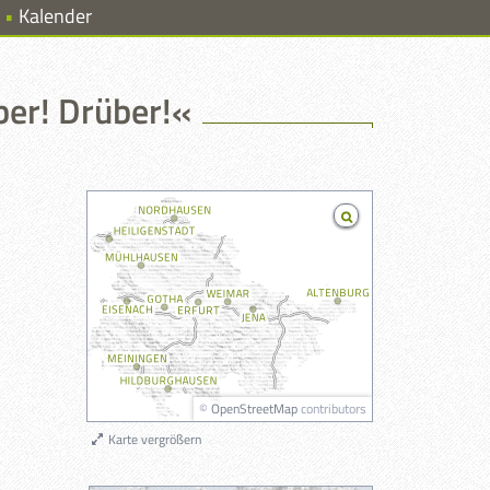
Kalender
er! Drüber!«
©
OpenStreetMap
contributors
Karte vergrößern