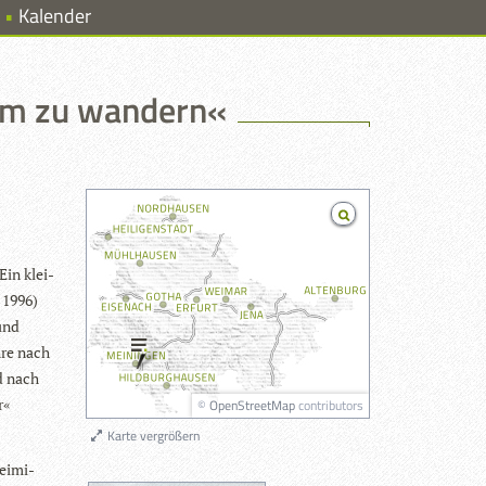
Kalender
um zu wandern«
Ein klei­
– 1996)
 und
hre nach
nd nach
r«
©
OpenStreetMap
contributors
Karte vergrößern
ei­mi­