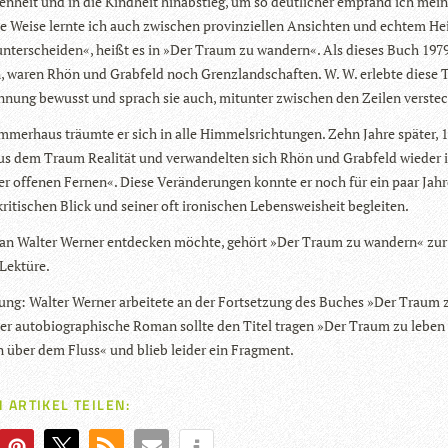
en­heit und in die Kind­heit hin­ab­stieg, um so deut­li­cher emp­fand ich mein
e Weise lernte ich auch zwi­schen pro­vin­zi­el­len Ansich­ten und ech­tem Hei
unter­schei­den«, heißt es in »Der Traum zu wan­dern«. Als die­ses Buch 197
, waren Rhön und Grab­feld noch Grenz­land­schaf­ten. W. W. erlebte diese T
­nung bewusst und sprach sie auch, mit­un­ter zwi­schen den Zei­len ver­stec
mer­haus träumte er sich in alle Him­mels­rich­tun­gen. Zehn Jahre spä­ter, 
s dem Traum Rea­li­tät und ver­wan­del­ten sich Rhön und Grab­feld wie­der 
r offe­nen Fer­nen«. Diese Ver­än­de­run­gen konnte er noch für ein paar Jah
ri­ti­schen Blick und sei­ner oft iro­ni­schen Lebens­weis­heit begleiten.
 Wal­ter Wer­ner ent­de­cken möchte, gehört »Der Traum zu wan­dern« zu
 Lektüre.
ng: Wal­ter Wer­ner arbei­tete an der Fort­set­zung des Buches »Der Traum
er auto­bio­gra­phi­sche Roman sollte den Titel tra­gen »Der Traum zu leben
n über dem Fluss« und blieb lei­der ein Fragment.
 ARTIKEL TEILEN: