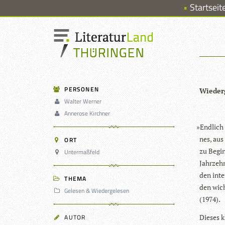
Startseit
PERSONEN
Wie­der
Walter Werner
Annerose Kirchner
»
End­lich
nes, aus
ORT
zu Begin
Untermaßfeld
Jahr­zeh
den inte
THEMA
den wich
Gelesen & Wiedergelesen
(1974).
AUTOR
Die­ses 