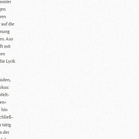
amm­ler
gen
­ren
 auf die
g­nung
rn. Aus
ft mit
uen
ie Lyrik
Süden,
Fokus:
 Welt­
gen«
s hin
chließ­
r tätig
en der