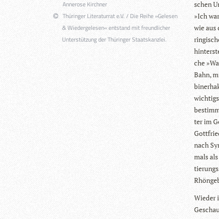
Annerose Kirchner
schen Un
Thüringer Literaturrat e.V. / Die Reihe »Gelesen
»Ich war
& Wiedergelesen« entstand mit freundlicher
wie aus 
Unterstützung der Thüringer Staatskanzlei.
rin­gi­s
hin­ters
che »Wan
Bahn, mi
bi­ner­ha
wich­tig
bestim­m
ter im G
Gott­fri
nach Syr
mals als
tie­rung
Rhön­ge­
Wie­der 
Geschaut