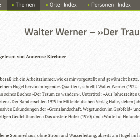
e
Themen
Orte · Index
Personen · Index
Walter Werner – »Der Tra
­ge­le­sen von Anne­rose Kirchner
 besaß ich ein Arbeits­zim­mer, wie es mir vor­ge­stellt und gewünscht hatte. 
 einem Hügel her­vor­sprin­gen­des Quar­tier«, schreibt Wal­ter Wer­ner (1922 
n sei­nes Buches »Der Traum zu wan­dern«. Unter­ti­tel: »Aus Jah­res­zei­ten
n­ten«. Der Band erschien 1979 im Mit­tel­deut­schen Ver­lag Halle, sie­ben Ja
n­si­ven Erkun­dun­gen der »Grenz­land­schaft. Weg­stun­den im Grab­feld« u
­ti­gen Gedicht­bän­den »Das unstete Holz« (1970) und »Worte für Holun­de
kleine Som­mer­haus, ohne Strom und Was­ser­lei­tung, abseits am Hügel im h