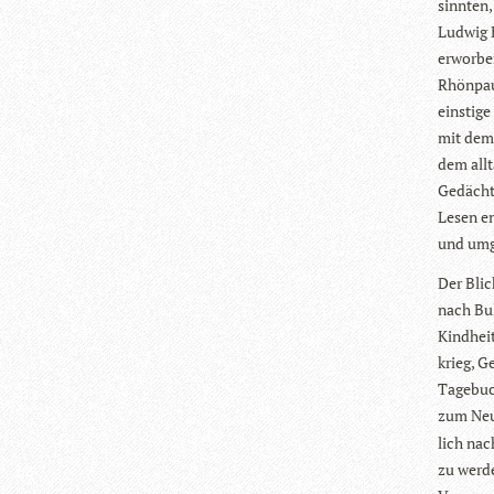
sinn­ten
Lud­wig 
erwor­be
Rhön­pau
eins­tig
mit dem 
dem all­
Gedächt­
Lesen en
und umge
Der Blic
nach Bul
Kind­heit
krieg, G
Tage­buc
zum Neu­
lich nach
zu wer­d