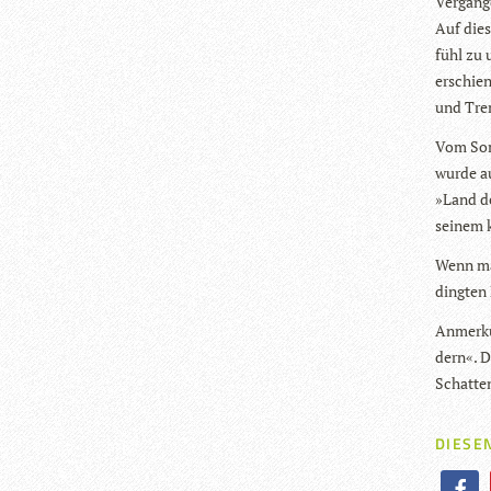
Ver­gan­g
Auf dies
fühl zu 
erschien
und Tren
Vom Som­
wurde au
»Land de
sei­nem k
Wenn man
ding­ten
Anmer­ku
dern«. D
Schat­te
DIESEN