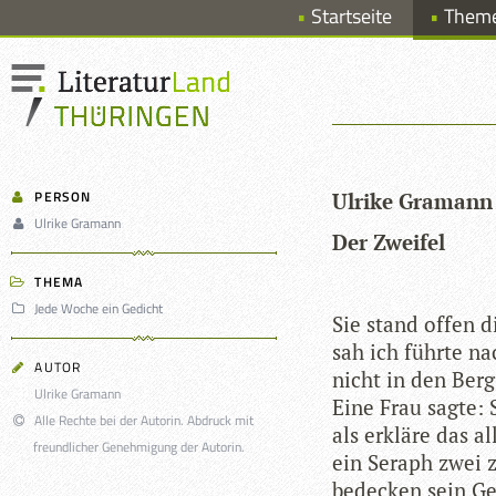
Startseite
Them
PERSON
Ulrike Gra­mann
Ulrike Gramann
Der Zwei­fel
THEMA
Jede Woche ein Gedicht
Sie stand offen d
sah ich führte na
AUTOR
nicht in den Berg
Ulrike Gramann
Eine Frau sagte:
Alle Rechte bei der Autorin. Abdruck mit
als erkläre das al
freundlicher Genehmigung der Autorin.
ein Seraph zwei 
bede­cken sein G