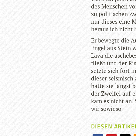
des Men­schen v
zu poli­ti­schen Z
nur die­ses eine 
her­aus ich nicht 
Er bewegte die A
Engel aus Stein w
Lava die asche­be
fließt und der Ri
setzte sich fort i
die­ser seis­misch
hatte sie längst 
der Zwei­fel auf 
kam es nicht an. S
wir sowieso
DIESEN ARTIKE