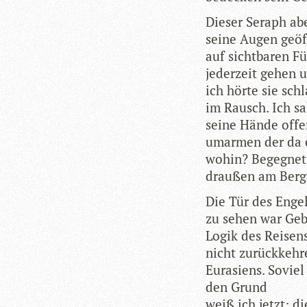
Die­ser Seraph abe
seine Augen geöff
auf sicht­ba­ren F
jeder­zeit gehen
ich hörte sie sch
im Rausch. Ich s
seine Hände offe
umar­men der da e
wohin? Begeg­net
drau­ßen am Berg
Die Tür des Engel
zu sehen war Geb
Logik des Rei­sen
nicht zurück­keh­r
Eura­si­ens. Soviel
den Grund
weiß ich jetzt: d