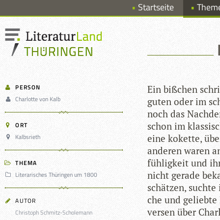
Startseite
Them
PERSON
Ein biß­chen schri
Charlotte von Kalb
guten oder im sch
noch das Nach­den
schon im klas­si­s
ORT
Kalbsrieth
eine kokette, über
ande­ren waren an
füh­lig­keit und i
THEMA
nicht gerade bekan
Literarisches Thüringen um 1800
schät­zen, suchte 
che und geliebte 
AUTOR
ver­sen über Char­
Christoph Schmitz-Scholemann