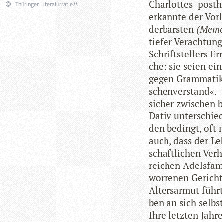
Char­lot­tes post­
Thüringer Literaturrat e.V.
erkannte der Vor­l
der­bars­ten
(Memoi
tie­fer Ver­ach­tu
Schrift­stel­lers Er
che: sie seien ein
gegen Gram­ma­tik
schen­ver­stand«. 
sicher zwi­schen
Dativ unter­schied
den bedingt, oft m
auch, dass der Leb
schaft­li­chen Ver­
rei­chen Adels­fa­
wor­re­nen Gericht
Alters­ar­mut füh
ben an sich selbs
Ihre letz­ten Jahr