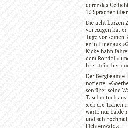
de­rer das Gedicht
16 Spra­chen über
Die acht kur­zen 
vor Augen hat er 
Tage vor sei­nem 8
er in Ilmen­aus »
Kickel­hahn fah­re
dem Ron­dell« un
beer­sträu­cher n
Der Berg­be­amte 
notierte: »Goe­the
sen über seine Wa
Taschen­tuch aus 
sich die Trä­nen u
warte nur balde 
und sah noch­mals
Fichtenwald.«