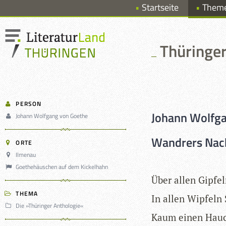
Startseite
Them
Thüringer
PERSON
Johann Wolfg
Johann Wolfgang von Goethe
Wandrers Nach
ORTE
Ilmenau
Goethehäuschen auf dem Kickelhahn
Über allen Gip­fel
THEMA
In allen Wip­feln 
Die »Thüringer Anthologie«
Kaum einen Hau