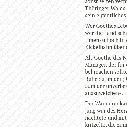
sonst sel­ten ver
Thü­rin­ger Walds.
sein eigentliches
Wer Goe­thes Lebe
wer die Land schaf
Ilmenau hoch in 
Kickel­hahn über 
Als Goe­the das Na
Mana­ger, der für 
bel machen sollte
Ruhe zu fin den; 
»um der unver­bes­
auszuweichen«.
Der Wan­de­rer ka
jung war des Her­z
nach­tete und mit 
krit­zelte, die z