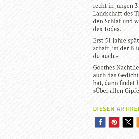
recht in jun­gen 3
Land­schaft des Th
den Schlaf und we
des Todes.
Erst 51 Jahre spä­
schaft, ist der Bl
du auch.«
Goe­thes Nacht­lie
auch das Gedicht
hat, dann fin­det 
»Über allen Gip­fe
DIESEN ARTIKE