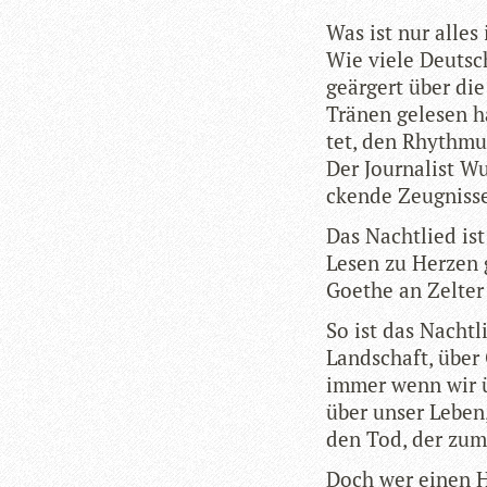
Was ist nur alles 
Wie viele Deutsch
geär­gert über di
Trä­nen gele­sen 
tet, den Rhyth­mus
Der Jour­na­list 
ckende Zeug­nisse
Das Nacht­lied ist
Lesen zu Her­zen 
Goe­the an Zel­ter
So ist das Nacht­
Land­schaft, über 
immer wenn wir üb
über unser Leben
den Tod, der zum
Doch wer einen Ha