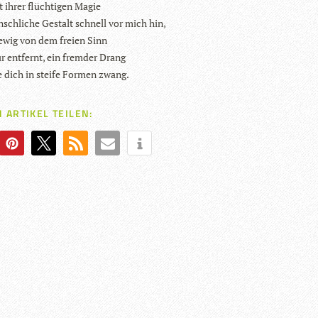
t ihrer flüch­ti­gen Magie
sch­li­che Gestalt schnell vor mich hin,
 ewig von dem freien Sinn
r ent­fernt, ein frem­der Drang
 dich in steife For­men zwang.
 ARTIKEL TEILEN: