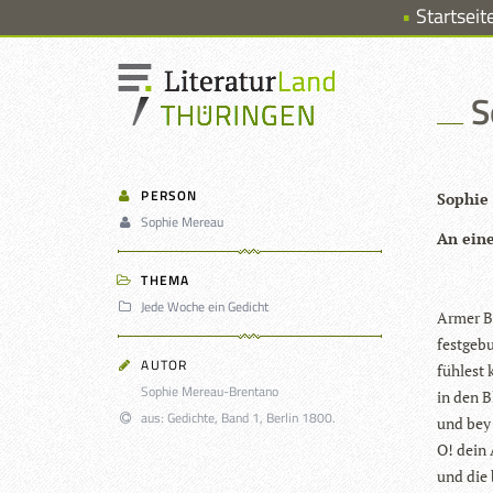
Startseit
S
PERSON
Sophie
Sophie Mereau
An ein
THEMA
Jede Woche ein Gedicht
Armer Ba
fest­ge­b
AUTOR
füh­les
Sophie Mereau-Brentano
in den B
aus: Gedichte, Band 1, Berlin 1800.
und bey 
O! dein 
und die b