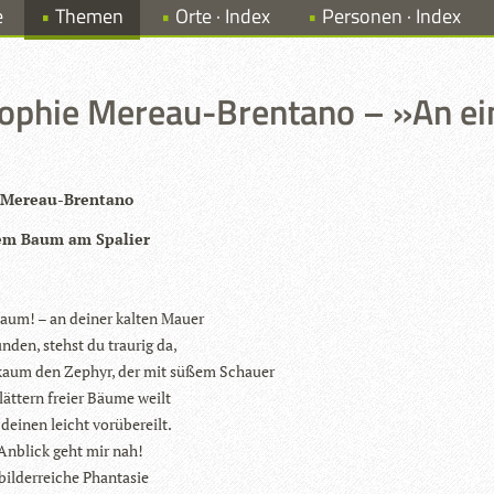
e
Themen
Orte · Index
Personen · Index
ophie Mereau-Brentano – »An e
 Mereau-Bren­tano
em Baum am Spalier
um! – an dei­ner kal­ten Mauer
un­den, stehst du trau­rig da,
t kaum den Zephyr, der mit süßem Schauer
lät­tern freier Bäume weilt
dei­nen leicht vorübereilt.
Anblick geht mir nah!
il­der­rei­che Phantasie