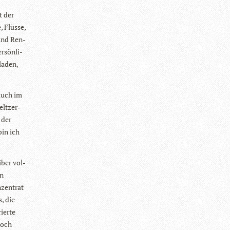
t der
, Flüsse,
 und Ren­
­sön­li­
la­den,
 auch im
lt­zer­
 der
bin ich
­ber vol­
en
zen­trat
s, die
rierte
 Noch