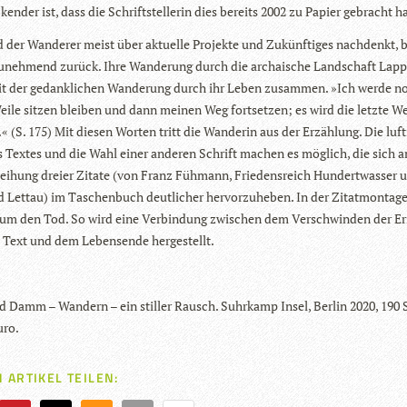
ken­der ist, dass die Schrift­stel­le­rin dies bereits 2002 zu Papier gebracht h
 der Wan­de­rer meist über aktu­elle Pro­jekte und Zukünf­ti­ges nach­denkt, b
uneh­mend zurück. Ihre Wan­de­rung durch die archai­sche Land­schaft Lapp
it der gedank­li­chen Wan­de­rung durch ihr Leben zusam­men. »Ich werde n
eile sit­zen blei­ben und dann mei­nen Weg fort­set­zen; es wird die letzte We
« (S. 175) Mit die­sen Wor­ten tritt die Wan­de­rin aus der Erzäh­lung. Die luf­
 Tex­tes und die Wahl einer ande­ren Schrift machen es mög­lich, die sich a
i­hung dreier Zitate (von Franz Füh­mann, Frie­dens­reich Hun­dert­was­ser 
d Lettau) im Taschen­buch deut­li­cher her­vor­zu­he­ben. In der Zit­at­mon­tag
 um den Tod. So wird eine Ver­bin­dung zwi­schen dem Ver­schwin­den der Erz
 Text und dem Lebens­ende hergestellt.
rid Damm – Wan­dern – ein stil­ler Rausch. Suhr­kamp Insel, Ber­lin 2020, 190 S
uro.
 ARTIKEL TEILEN: