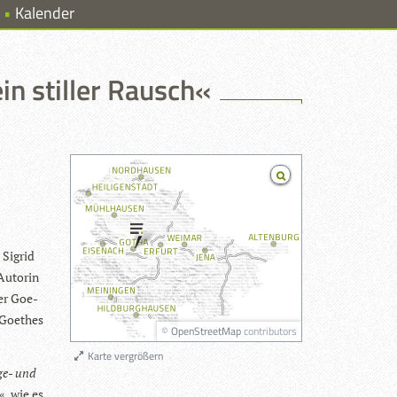
Kalender
n stiller Rausch«
 Sig­rid
 Autorin
ber Goe­
 Goe­thes
©
OpenStreetMap
contributors
Karte vergrößern
ge- und
, wie es