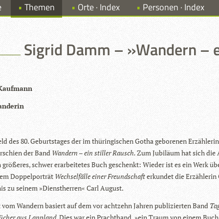
e
Themen
Orte · Index
Personen · Index
Sigrid Damm – »Wandern – ei
 Kauf­mann
n­de­rin
ld des 80. Geburts­ta­ges der im thü­rin­gi­schen Gotha gebo­re­nen Erzäh­le­rin
schien der Band
Wan­dern – ein stil­ler Rausch.
Zum Jubi­läum hat sich die
 grö­ße­res, schwer erar­bei­te­tes Buch geschenkt: Wie­der ist es ein Werk ü
dem Dop­pel­por­trät
Wech­sel­fälle einer Freund­schaft
erkun­det die Erzäh­le­rin
­nis zu sei­nem »Dienst­her­ren« Carl August.
 vom Wan­dern basiert auf dem vor acht­zehn Jah­ren publi­zier­ten Band
Ta
bü­cher aus Lapp­land.
Dies war ein Pracht­band, »ein Traum von einem Buch«