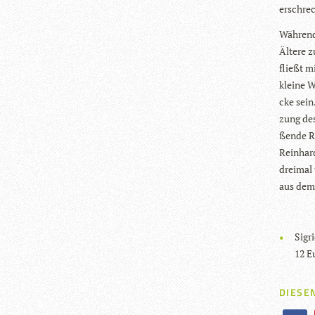
erschre­c
Wäh­rend
Ältere z
fließt m
kleine W
cke sein.
zung des
ßende Re
Rein­har
drei­mal
aus dem
Sig­
12 E
DIESEN