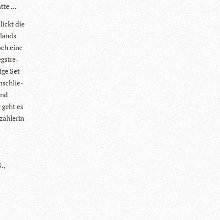
atte …
lickt die
­lands
och eine
g­stre­
tige Set­
nschlie­
und
e geht es
äh­le­rin
.,