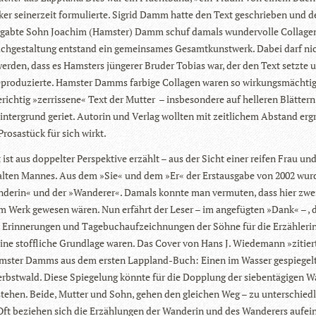
i­ker sei­ner­zeit for­mu­lierte. Sig­rid Damm hatte den Text geschrie­ben und d
begabte Sohn Joa­chim (Hams­ter) Damm schuf damals wun­der­volle Col­la­ge
ch­ge­stal­tung ent­stand ein gemein­sa­mes Gesamt­kunst­werk. Dabei darf ni
wer­den, dass es Hams­ters jün­ge­rer Bru­der Tobias war, der den Text setzte 
repro­du­zierte. Hams­ter Damms far­bige Col­la­gen waren so wir­kungs­mäch­tig
e­rich­tig »zer­ris­sene« Text der Mut­ter ­ ­– ins­be­son­dere auf hel­le­ren Blät­te
in­ter­grund geriet. Autorin und Ver­lag woll­ten mit zeit­li­chem Abstand erg
ro­sa­stück für sich wirkt.
ist aus dop­pel­ter Per­spek­tive erzählt – aus der Sicht einer rei­fen Frau un
alten Man­nes. Aus dem »Sie« und dem »Er« der Erst­aus­gabe von 2002 wur
­de­rin« und der »Wan­de­rer«. Damals konnte man ver­mu­ten, dass hier zwe
 Werk gewe­sen wären. Nun erfährt der Leser – im ange­füg­ten »Dank« – , d
 Erin­ne­run­gen und Tage­buch­auf­zeich­nun­gen der Söhne für die Erzäh­le­rin
e stoff­li­che Grund­lage waren. Das Cover von Hans J. Wie­de­mann »zitier
s­ter Damms aus dem ers­ten Lapp­land-Buch: Einen im Was­ser gespie­gel­
erbst­wald. Diese Spie­ge­lung könnte für die Dopp­lung der sie­ben­tä­gi­gen W
ste­hen. Beide, Mut­ter und Sohn, gehen den glei­chen Weg – zu unter­schied­l
 Oft bezie­hen sich die Erzäh­lun­gen der Wan­de­rin und des Wan­de­rers aufei