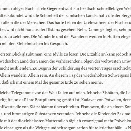
Damms ruhi­ges Buch ist ein Gegen­ent­wurf zur hek­tisch-schnell­le­bi­gen Wel
dte. Erkun­det wird die Schön­heit der sami­schen Land­schaft: die der Berge
or allem die der Men­schen. Das harte Leben der Urein­woh­ner, der Fischer
h­ter, wird nicht nur aus der Distanz gese­hen. Nein, Damm gelingt es, sehr per
räts zu zeich­nen. Die Wan­de­rin und der Wan­de­rer wer­den in Hüt­ten ein­ge­
mit den Ein­hei­mi­schen ins Gespräch.
ers­ten Blick glaubt man, eine Idylle zu lesen. Die Erzäh­le­rin kann jedoch
we­di­schen Land der Samen die ver­hee­ren­den Fol­gen der welt­wei­ten Umwe
 nicht aus­blen­den. Zu Beginn der Schil­de­rung des vier­ten Tages erschrickt
Allein wan­dern. Allein sein. An die­sem Tag des wie­der­hol­ten Schwei­gens 
n, daß ich mit einem Mal die gesamte Erde zu sehen meine.
lei­che Tele­gramme von der Welt fal­len auf mich. Ich sehe Eis­bä­ren, die Lei
lt­gifte, so daß ihre Fort­pflan­zung gestört ist, Kada­ver von Pot­wa­len, der
off­werte die von Klär­schlamm über­schrei­ten. Eis­mö­wen, die an einem Kon­
r- und brom­ar­ti­gen Sub­stan­zen ver­en­den. Ich sehe die Kin­der der Eski­mo
e mit der dioxin­be­las­ten Mut­ter­milch täg­lich zwan­zig­mal mehr Poly­chlo­
e ein­sau­gen als die Welt­ge­sund­heits­or­ga­ni­sa­tion für tole­rier­bar hält…«