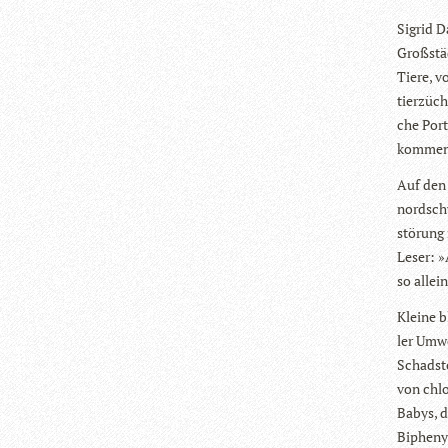
Sig­rid 
Groß­stä
Tiere, v
tier­züc
che Por­t
kom­men 
Auf den 
nord­sch
stö­rung
Leser: »
so allei
Kleine b
ler Umwe
Schad­st
von chlo
Babys, di
Biphe­nyl