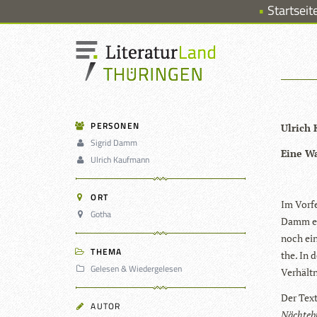
Startseit
PERSONEN
Ulrich
Sigrid Damm
Eine Wa
Ulrich Kaufmann
ORT
Im Vor­fe
Gotha
Damm er
noch ein
THEMA
the. In 
Gelesen & Wiedergelesen
Ver­hält
Der Text
AUTOR
Näch­te­