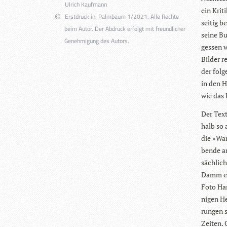
Ulrich Kaufmann
ein Kri­t
Erstdruck in: Palmbaum 1/2021. Alle Rechte
sei­tig 
beim Autor. Der Abdruck erfolgt mit freundlicher
seine Bu
Genehmigung des Autors.
ges­sen 
Bil­der 
der fol­g
in den H
wie das P
Der Text 
halb so 
die »Wan
bende am
säch­lich
Damm ein
Foto Ham
ni­gen H
run­gen 
Zei­ten.