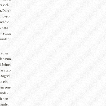
er viel­
n. Durch
cht ver­
und die
, dass
rn – etwas
rün­den,
d eines
­den nun
i Schrei­
ass tat­
 Sig­rid
t« ein
ten son­
an­de­
i­chen
nander.