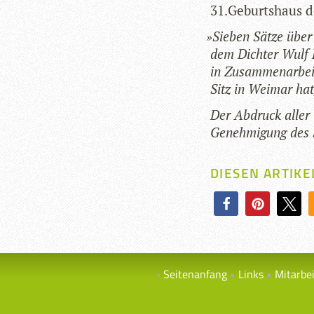
31.Geburtshaus d
»
Sie­ben Sätze über 
dem Dich­ter Wulf K
in Zusam­men­ar­beit
Sitz in Wei­mar hat
Der Abdruck aller G
Geneh­mi­gung des S
DIESEN ARTIKE
Seitenanfang
Links
Mitarbe