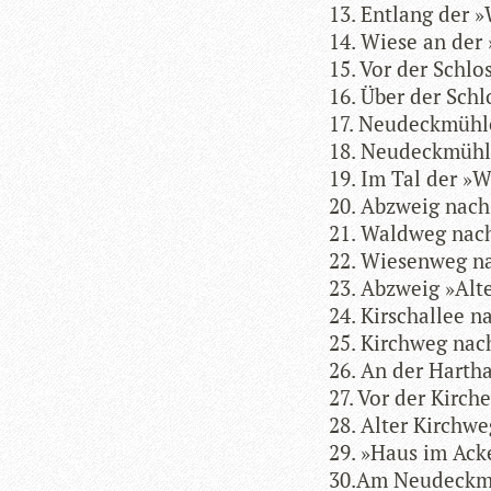
13. Ent­lang der 
14. Wiese an der 
15. Vor der Schlo
16. Über der Schl
17. Neudeckmüh
18. Neudeckmüh
19. Im Tal der »W
20. Abzweig nach
21. Wald­weg nac
22. Wie­sen­weg 
23. Abzweig »Alt
24. Kir­sch­al­lee
25. Kirch­weg na
26. An der Harth
27. Vor der Kir­ch
28. Alter Kirch­w
29. »Haus im Ack
30.Am Neudeckm