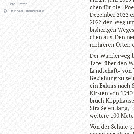
Jens Kirsten
chen für die »Poe
Thüringer Literaturrat e.V.
Dezem­ber 2022 er
2023 den Weg um e
bis­he­ri­gen Weg
chen aus. Den neu
meh­re­ren Orten 
Der Wan­der­weg b
Tafel über den W
Land­schaft« von W
Bezie­hung zu sei
ein Exkurs nach S
Kirs­ten von 1940
bruch Klipp­hau­s
Straße ent­lang, 
wei­tere 100 Mete
Von der Schule ge
wo an der alten B