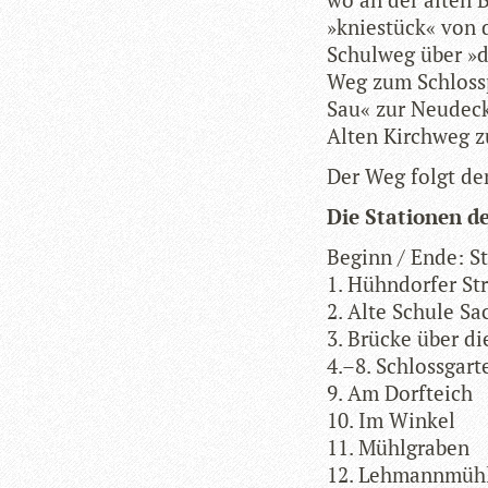
»kniestück« von d
Schul­weg über »d
Weg zum Schloss­
Sau« zur Neudeck
Alten Kirch­weg z
Der Weg folgt de
Die Sta­tio­nen 
Beginn / Ende: S
1. Hühndorfer St
2. Alte Schule Sa
3. Brücke über d
4.–8. Schloss­gar
9. Am Dorfteich
10. Im Winkel
11. Mühlgraben
12. Lehmannmüh