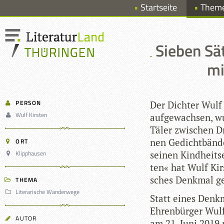
Startseite
Them
Sieben Sä
mi
PERSON
Der Dich­ter Wulf 
Wulf Kirsten
auf­ge­wach­sen, w
Täler zwi­schen Dr
nen Gedicht­bän­d
ORT
Klipphausen
sei­nen Kind­heits­
ten« hat Wulf Kirs­
sches Denk­mal ge
THEMA
Literarische Wanderwege
Statt eines Denk­
Ehren­bür­ger Wulf 
AUTOR
am 21. Juni 2019 m